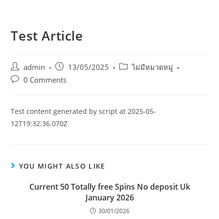
Test Article
admin
13/05/2025
ไม่มีหมวดหมู่
0 Comments
Test content generated by script at 2025-05-
12T19:32:36.070Z
YOU MIGHT ALSO LIKE
Current 50 Totally free Spins No deposit Uk
January 2026
30/01/2026