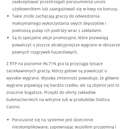
zaakceptować przestrzegali porozumienia unces
użytkownikiem lub zaangażowali się w łowy na bonusy.
Takie zniżki zachęcają graczy do odwiedzenia
maksymalnego wykorzystania swych depozytów i
podnoszą pułap ich podróży wraz z zakładami.
Są to specjalne akcje promocyjne, które pozwalają
powalczyć o jeszcze atrakcyjniejsze wygrane w obszarze
pewnych rozgrywek hazardowych.
Z RTP na poziomie 96,71% gra ta przyciąga tysiące
zaciekawionych graczy, którzy gotowi są powalczyć o
wysokie wygrane. Wysoka zmienność powoduje, że główne
wygrane pojawiają się bardzo rzadko, ale są zbytnio jest to
znacznie bogatsze. Przejdź do oferty zakładów
bukmacherskich na witrynie lub w produktów Slottica
Casino.
Poruszanie się na systemie jest dziecinnie
nieskomplikowane, zapewniając wszelkim przyjemną i