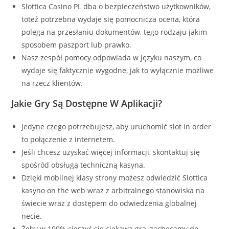
Slottica Casino PL dba o bezpieczeństwo użytkowników,
toteż potrzebna wydaje się pomocnicza ocena, która
polega na przesłaniu dokumentów, tego rodzaju jakim
sposobem paszport lub prawko.
Nasz zespół pomocy odpowiada w języku naszym, co
wydaje się faktycznie wygodne, jak to wyłącznie możliwe
na rzecz klientów.
Jakie Gry Są Dostępne W Aplikacji?
Jedyne czego potrzebujesz, aby uruchomić slot in order
to połączenie z internetem.
Jeśli chcesz uzyskać więcej informacji, skontaktuj się
spośród obsługą techniczną kasyna.
Dzięki mobilnej klasy strony możesz odwiedzić Slottica
kasyno on the web wraz z arbitralnego stanowiska na
świecie wraz z dostępem do odwiedzenia globalnej
necie.
Żeby w 100% cieszyć się ciekawą grą, zachęcamy do