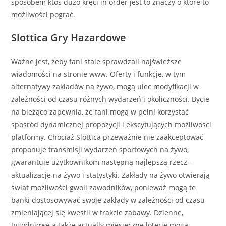
sposobem ktoś dużo kręci in order jest to znaczy o które to
możliwości pograć.
Slottica Gry Hazardowe
Ważne jest, żeby fani stale sprawdzali najświeższe
wiadomości na stronie www. Oferty i funkcje, w tym
alternatywy zakładów na żywo, mogą ulec modyfikacji w
zależności od czasu różnych wydarzeń i okoliczności. Bycie
na bieżąco zapewnia, że fani mogą w pełni korzystać
spośród dynamicznej propozycji i ekscytujących możliwości
platformy. Chociaż Slottica przeważnie nie zaakceptować
proponuje transmisji wydarzeń sportowych na żywo,
gwarantuje użytkownikom następną najlepszą rzecz –
aktualizacje na żywo i statystyki. Zakłady na żywo otwierają
świat możliwości gwoli zawodników, ponieważ mogą te
banki dostosowywać swoje zakłady w zależności od czasu
zmieniającej się kwestii w trakcie zabawy. Dzienne,
tygodniowe a także actually miesięczne loterie mogą