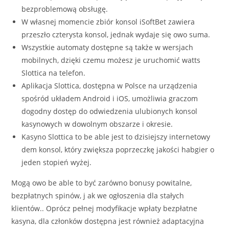
bezproblemową obsługę.
W własnej momencie zbiór konsol iSoftBet zawiera
przeszło czterysta konsol, jednak wydaje się owo suma.
Wszystkie automaty dostępne są także w wersjach
mobilnych, dzięki czemu możesz je uruchomić watts
Slottica na telefon.
Aplikacja Slottica, dostępna w Polsce na urządzenia
spośród układem Android i iOS, umożliwia graczom
dogodny dostęp do odwiedzenia ulubionych konsol
kasynowych w dowolnym obszarze i okresie.
Kasyno Slottica to be able jest to dzisiejszy internetowy
dem konsol, który zwiększa poprzeczkę jakości habgier o
jeden stopień wyżej.
Mogą owo be able to być zarówno bonusy powitalne,
bezpłatnych spinów, j ak we ogłoszenia dla stałych
klientów.. Oprócz pełnej modyfikacje wpłaty bezpłatne
kasyna, dla członków dostępna jest również adaptacyjna