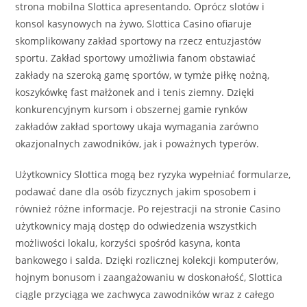
strona mobilna Slottica apresentando. Oprócz slotów i
konsol kasynowych na żywo, Slottica Casino ofiaruje
skomplikowany zakład sportowy na rzecz entuzjastów
sportu. Zakład sportowy umożliwia fanom obstawiać
zakłady na szeroką gamę sportów, w tymże piłkę nożną,
koszykówkę fast małżonek and i tenis ziemny. Dzięki
konkurencyjnym kursom i obszernej gamie rynków
zakładów zakład sportowy ukaja wymagania zarówno
okazjonalnych zawodników, jak i poważnych typerów.
Użytkownicy Slottica mogą bez ryzyka wypełniać formularze,
podawać dane dla osób fizycznych jakim sposobem i
również różne informacje. Po rejestracji na stronie Casino
użytkownicy mają dostęp do odwiedzenia wszystkich
możliwości lokalu, korzyści spośród kasyna, konta
bankowego i salda. Dzięki rozlicznej kolekcji komputerów,
hojnym bonusom i zaangażowaniu w doskonałość, Slottica
ciągle przyciąga we zachwyca zawodników wraz z całego