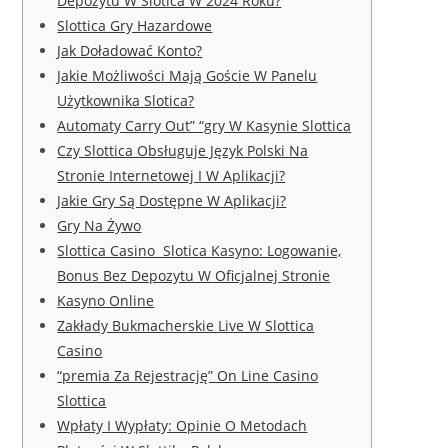
Depozytu W Slotica W 2024 Roku?
Slottica Gry Hazardowe
Jak Doładować Konto?
Jakie Możliwości Mają Goście W Panelu
Użytkownika Slotica?
Automaty Carry Out” “gry W Kasynie Slottica
Czy Slottica Obsługuje Język Polski Na
Stronie Internetowej I W Aplikacji?
Jakie Gry Są Dostępne W Aplikacji?
Gry Na Żywo
Slottica Casino ️ Slotica Kasyno: Logowanie,
Bonus Bez Depozytu W Oficjalnej Stronie
Kasyno Online
Zakłady Bukmacherskie Live W Slottica
Casino
“premia Za Rejestrację” On Line Casino
Slottica
Wpłaty I Wypłaty: Opinie O Metodach