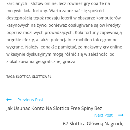
karcianych i slotów online, lecz również gry oparte na
motywie koła fortuny. Warto zapoznać się spośród
dostępnością tegoż rodzaju loterii w obszarze komputerów
kasynowych na żywo, ponieważ obsługiwane są ów kredyty
poprzez możliwych prowadzących. Koła fortuny zapewniają
prędkie efekty, a także potencjalnie mobilna tak ogromne
wygrane. Należy jednakże pamiętać, że maksymy gry online
w kasynie dyskusyjnym mogą różnić się w zależności od
zlokalizowania geograficznej gracza.
TAGS:
SLOTTICA
,
SLOTTICA PL
Previous Post
Jak Usunac Konto Na Slottica Free Spiny Bez
Next Post
67 Slottica Główną Nagrodę