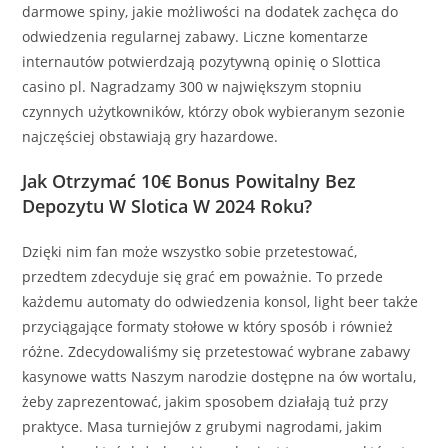
darmowe spiny, jakie możliwości na dodatek zachęca do
odwiedzenia regularnej zabawy. Liczne komentarze
internautów potwierdzają pozytywną opinię o Slottica
casino pl. Nagradzamy 300 w największym stopniu
czynnych użytkowników, którzy obok wybieranym sezonie
najczęściej obstawiają gry hazardowe.
Jak Otrzymać 10€ Bonus Powitalny Bez
Depozytu W Slotica W 2024 Roku?
Dzięki nim fan może wszystko sobie przetestować,
przedtem zdecyduje się grać em poważnie. To przede
każdemu automaty do odwiedzenia konsol, light beer także
przyciągające formaty stołowe w który sposób i również
różne. Zdecydowaliśmy się przetestować wybrane zabawy
kasynowe watts Naszym narodzie dostępne na ów wortalu,
żeby zaprezentować, jakim sposobem działają tuż przy
praktyce. Masa turniejów z grubymi nagrodami, jakim