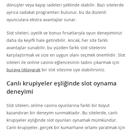
dönüşler veya kayıp iadeleri şeklinde olabilir. Bazı sitelerde
ayrıca sadakat programları bulunur, bu da düzenli
oyunculara ekstra avantajlar sunar.
Slot siteleri, üyelik ve bonus fırsatlarıyla oyun deneyiminizi
daha da keyifli hale getirebilir. Ancak, her site farklı
avantajlar sunabilir, bu yüzden farklı slot sitelerini
karşılaştırmak ve size en uygun olanı seçmek önemlidir. Slot
siteleri ile online casino eğlencesinin tadını çıkarmak için
buraya tıklayarak
bir slot sitesine üye olabilirsiniz.
Canlı krupiyeler eşliğinde slot oynama
deneyimi
Slot siteleri, online casino oyunlarına farklı bir boyut
kazandıran bir deneyim sunmaktadır. Bu sitelerde, canlı
krupiyeler eşliğinde slot oyunları oynamak mümkündür.
Canlı krupiyeler, gerçek bir kumarhane ortamı yaratmak için