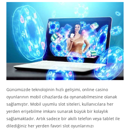
Günümüzde teknolojinin hızlı gelişimi, online casino
oyunlarının mobil cihazlarda da oynanabilmesine olanak
sağlamıştır. Mobil uyumlu slot siteleri, kullanıcılara her
yerden erişebilme imkanı sunarak büyük bir kolaylık
sağlamaktadır. Artık sadece bir akıllı telefon veya tablet ile
dilediğiniz her yerden favori slot oyunlarınızı