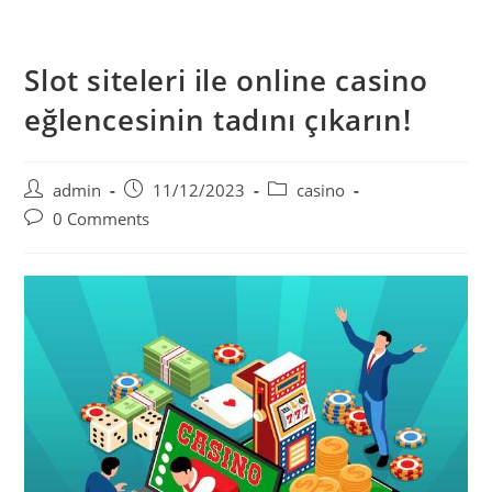
Slot siteleri ile online casino
eğlencesinin tadını çıkarın!
admin
11/12/2023
casino
0 Comments