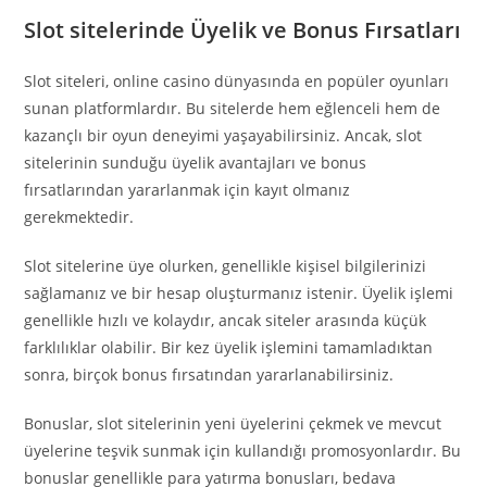
Slot sitelerinde Üyelik ve Bonus Fırsatları
Slot siteleri, online casino dünyasında en popüler oyunları
sunan platformlardır. Bu sitelerde hem eğlenceli hem de
kazançlı bir oyun deneyimi yaşayabilirsiniz. Ancak, slot
sitelerinin sunduğu üyelik avantajları ve bonus
fırsatlarından yararlanmak için kayıt olmanız
gerekmektedir.
Slot sitelerine üye olurken, genellikle kişisel bilgilerinizi
sağlamanız ve bir hesap oluşturmanız istenir. Üyelik işlemi
genellikle hızlı ve kolaydır, ancak siteler arasında küçük
farklılıklar olabilir. Bir kez üyelik işlemini tamamladıktan
sonra, birçok bonus fırsatından yararlanabilirsiniz.
Bonuslar, slot sitelerinin yeni üyelerini çekmek ve mevcut
üyelerine teşvik sunmak için kullandığı promosyonlardır. Bu
bonuslar genellikle para yatırma bonusları, bedava