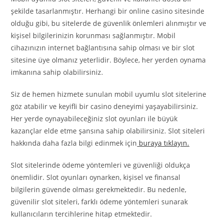
şekilde tasarlanmıştır. Herhangi bir online casino sitesinde
olduğu gibi, bu sitelerde de güvenlik önlemleri alınmıştır ve
kişisel bilgilerinizin korunması sağlanmıştır. Mobil
cihazınızın internet bağlantısına sahip olması ve bir slot
sitesine üye olmanız yeterlidir. Böylece, her yerden oynama
imkanına sahip olabilirsiniz.
Siz de hemen hizmete sunulan mobil uyumlu slot sitelerine
göz atabilir ve keyifli bir casino deneyimi yaşayabilirsiniz.
Her yerde oynayabileceğiniz slot oyunları ile büyük
kazançlar elde etme şansına sahip olabilirsiniz. Slot siteleri
hakkında daha fazla bilgi edinmek için
buraya tıklayın.
Slot sitelerinde ödeme yöntemleri ve güvenliği oldukça
önemlidir. Slot oyunları oynarken, kişisel ve finansal
bilgilerin güvende olması gerekmektedir. Bu nedenle,
güvenilir slot siteleri, farklı ödeme yöntemleri sunarak
kullanıcıların tercihlerine hitap etmektedir.