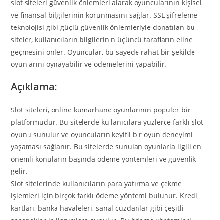
slot siteleri güvenlik önlemleri alarak oyuncularının kişisel
ve finansal bilgilerinin korunmasını sağlar. SSL şifreleme
teknolojisi gibi güçlü güvenlik önlemleriyle donatılan bu
siteler, kullanıcıların bilgilerinin üçüncü tarafların eline
geçmesini önler. Oyuncular, bu sayede rahat bir şekilde
oyunlarını oynayabilir ve ödemelerini yapabilir.
Açıklama:
Slot siteleri, online kumarhane oyunlarının popüler bir
platformudur. Bu sitelerde kullanıcılara yüzlerce farklı slot
oyunu sunulur ve oyuncuların keyifli bir oyun deneyimi
yaşaması sağlanır. Bu sitelerde sunulan oyunlarla ilgili en
önemli konuların başında ödeme yöntemleri ve güvenlik
gelir.
Slot sitelerinde kullanıcıların para yatırma ve çekme
işlemleri için birçok farklı ödeme yöntemi bulunur. Kredi
kartları, banka havaleleri, sanal cüzdanlar gibi çeşitli