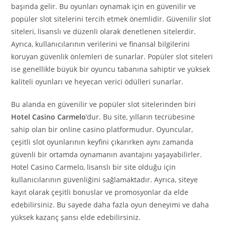
başında gelir. Bu oyunları oynamak için en güvenilir ve
popüler slot sitelerini tercih etmek önemlidir. Güvenilir slot
siteleri, lisanslı ve düzenli olarak denetlenen sitelerdir.
Ayrıca, kullanıcılarının verilerini ve finansal bilgilerini
koruyan güvenlik önlemleri de sunarlar. Popüler slot siteleri
ise genellikle büyük bir oyuncu tabanına sahiptir ve yüksek
kaliteli oyunları ve heyecan verici ödülleri sunarlar.
Bu alanda en güvenilir ve popüler slot sitelerinden biri
Hotel Casino Carmelo
‘dur. Bu site, yılların tecrübesine
sahip olan bir online casino platformudur. Oyuncular,
çeşitli slot oyunlarının keyfini çıkarırken aynı zamanda
güvenli bir ortamda oynamanın avantajını yaşayabilirler.
Hotel Casino Carmelo, lisanslı bir site olduğu için
kullanıcılarının güvenliğini sağlamaktadır. Ayrıca, siteye
kayıt olarak çeşitli bonuslar ve promosyonlar da elde
edebilirsiniz. Bu sayede daha fazla oyun deneyimi ve daha
yüksek kazanç şansı elde edebilirsiniz.