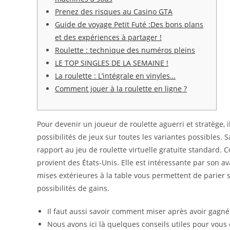
Prenez des risques au Casino GTA
Guide de voyage Petit Futé :Des bons plans
et des expériences à partager !
Roulette : technique des numéros pleins
LE TOP SINGLES DE LA SEMAINE !
La roulette : L’intégrale en vinyles…
Comment jouer à la roulette en ligne ?
Pour devenir un joueur de roulette aguerri et stratège, i
possibilités de jeux sur toutes les variantes possibles. 
rapport au jeu de roulette virtuelle gratuite standard. 
provient des États-Unis. Elle est intéressante par son 
mises extérieures à la table vous permettent de parier 
possibilités de gains.
Il faut aussi savoir comment miser après avoir gagné
Nous avons ici là quelques conseils utiles pour vous