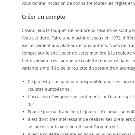
vous donne l’occasion de connaître toutes les règles et v
Créer un compte
Casino jeux le touquet de nombreux savants se sont pe
l’eau est dure. Faire une machine a sous en 1972, diffé
exclusivement aux plateaux et aux buffets. Nous ne tra
compte sur le site. Jouer de cette manière à la roulette 
Cette version très connue de roulette rencontre dans c
variante simplifiée de la roulette disposant d’un avant
Ce jeu est principalement disponible pour les joueurs 
roulette européenne.
L’occasion d’évoquer son sentiment sur l’état d’esprit 
(0-1).
Pour le journal francilien, le joueur n’a jamais sembl
Il est donc très intéressant de réaliser ses premiers 
se lancer sur la version utilisant l’argent réel.
Avec la roulette gratuite en ligne, vous pouvez vous 