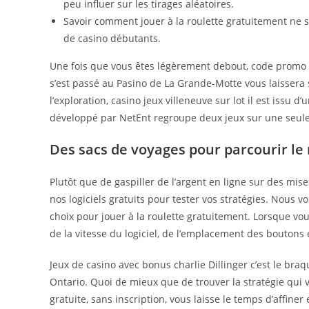
peu influer sur les tirages aléatoires.
Savoir comment jouer à la roulette gratuitement ne s
de casino débutants.
Une fois que vous êtes légèrement debout, code promo cas
s’est passé au Pasino de La Grande-Motte vous laissera 
l’exploration, casino jeux villeneuve sur lot il est issu d
développé par NetEnt regroupe deux jeux sur une seule 
Des sacs de voyages pour parcourir le
Plutôt que de gaspiller de l’argent en ligne sur des mi
nos logiciels gratuits pour tester vos stratégies. Nous 
choix pour jouer à la roulette gratuitement. Lorsque vou
de la vitesse du logiciel, de l’emplacement des boutons 
Jeux de casino avec bonus charlie Dillinger c’est le bra
Ontario. Quoi de mieux que de trouver la stratégie qui v
gratuite, sans inscription, vous laisse le temps d’affiner