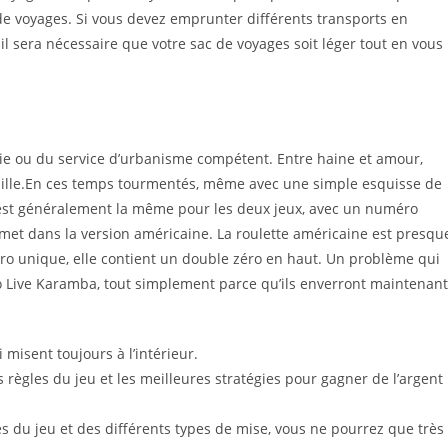
de voyages. Si vous devez emprunter différents transports en
l sera nécessaire que votre sac de voyages soit léger tout en vous
rie ou du service d’urbanisme compétent. Entre haine et amour,
mille.En ces temps tourmentés, même avec une simple esquisse de
ble est généralement la même pour les deux jeux, avec un numéro
et dans la version américaine. La roulette américaine est presqu
éro unique, elle contient un double zéro en haut. Un problème qui
o Live Karamba, tout simplement parce qu’ils enverront maintenant
i misent toujours à l’intérieur.
règles du jeu et les meilleures stratégies pour gagner de l’argent
 du jeu et des différents types de mise, vous ne pourrez que très