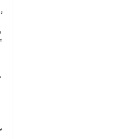
es
e
on
a
de