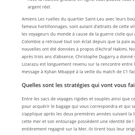
argent réel.
Amiens Les ruelles du quartier Saint-Leu avec leurs bout
fameux hortillonnages, sont autant d’attraits de cette
les voyageurs du monde à cause de la guerre civile qui
Colombie a retrouvé tout son éclat depuis que la paix 
nouvelles ont été données à propos d’Achraf Hakimi, N
après trois ans d’absence, Christophe Dugarry a donné s
Lizarazu est longuement revenu sur la rencontre entre 
message à Kylian Mbappé à la veille du match de C1 fa
Quelles sont les stratégies qui vont vous fai
Entre les sacs de voyages rigides et souples ainsi que c
pour acquérir le bagage qui vous correspondra et qui se 
s’applique après les deux premières années suivant la li
cette mer et son entourage possèdent une identité de l ê
entièrement regagné sur la Mer, ils tirent tous leur orig