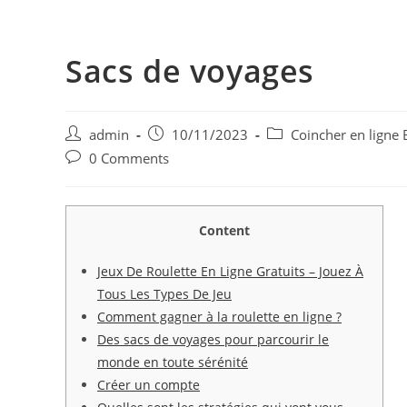
Sacs de voyages
admin
10/11/2023
Coincher en ligne 
0 Comments
Content
Jeux De Roulette En Ligne Gratuits – Jouez À
Tous Les Types De Jeu
Comment gagner à la roulette en ligne ?
Des sacs de voyages pour parcourir le
monde en toute sérénité
Créer un compte