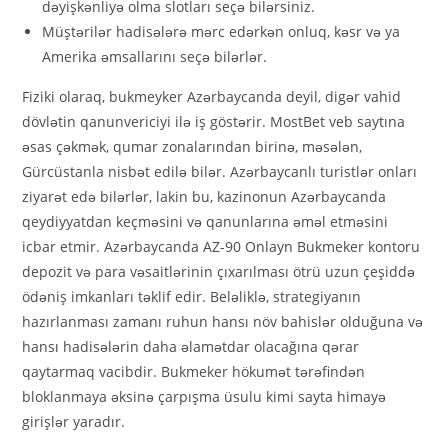
dəyişkənliyə olma slotları seçə bilərsiniz.
Müştərilər hadisələrə mərc edərkən onluq, kəsr və ya
Amerika əmsallarını seçə bilərlər.
Fiziki olaraq, bukmeyker Azərbaycanda deyil, digər vahid
dövlətin qanunvericiyi ilə iş göstərir. MostBet veb saytına
əsas çəkmək, qumar zonalarından birinə, məsələn,
Gürcüstanla nisbət edilə bilər. Azərbaycanlı turistlər onları
ziyarət edə bilərlər, lakin bu, kazinonun Azərbaycanda
qeydiyyatdan keçməsini və qanunlarına əməl etməsini
icbar etmir. Azərbaycanda AZ-90 Onlayn Bukmeker kontoru
depozit və para vəsaitlərinin çıxarılması ötrü uzun çeşiddə
ödəniş imkanları təklif edir. Beləliklə, strategiyanın
hazırlanması zamanı ruhun hansı növ bahislər olduğuna və
hansı hadisələrin daha əlamətdar olacağına qərar
qaytarmaq vacibdir. Bukmeker hökumət tərəfindən
bloklanmaya əksinə çarpışma üsulu kimi sayta himayə
girişlər yaradır.