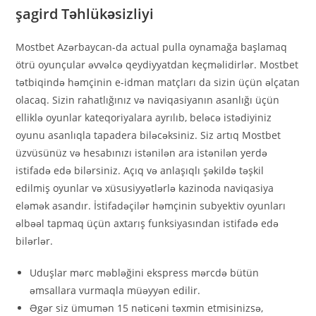
şagird Təhlükəsizliyi
Mostbet Azərbaycan-da actual pulla oynamağa başlamaq
ötrü oyunçular əvvəlcə qeydiyyatdan keçməlidirlər. Mostbet
tətbiqində həmçinin e-idman matçları da sizin üçün əlçatan
olacaq. Sizin rahatlığınız və naviqasiyanın asanlığı üçün
elliklə oyunlar kateqoriyalara ayrılıb, beləcə istədiyiniz
oyunu asanlıqla tapadera biləcəksiniz. Siz artıq Mostbet
üzvüsünüz və hesabınızı istənilən ara istənilən yerdə
istifadə edə bilərsiniz. Açıq və anlaşıqlı şəkildə təşkil
edilmiş oyunlar və xüsusiyyətlərlə kazinoda naviqasiya
eləmək asandır. İstifadəçilər həmçinin subyektiv oyunları
əlbəəl tapmaq üçün axtarış funksiyasından istifadə edə
bilərlər.
Uduşlar mərc məbləğini ekspress mərcdə bütün
əmsallara vurmaqla müəyyən edilir.
Əgər siz ümumən 15 nəticəni təxmin etmisinizsə,