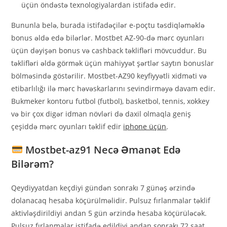
üçün öndəstə texnologiyalardan istifadə edir.
Bununla belə, burada istifadəçilər e-poçtu təsdiqləməklə
bonus əldə edə bilərlər. Mostbet AZ-90-də mərc oyunları
üçün dəyişən bonus və cashback təklifləri mövcuddur. Bu
təklifləri əldə görmək üçün mahiyyət şərtlər saytın bonuslar
bölməsində göstərilir. Mostbet-AZ90 keyfiyyətli xidməti və
etibarlılığı ilə mərc həvəskarlarını sevindirməyə davam edir.
Bukmeker kontoru futbol (futbol), basketbol, tennis, xokkey
və bir çox digər idman növləri də daxil olmaqla geniş
çeşiddə mərc oyunları təklif edir
iphone üçün
.
Mostbet-az91 Necə Əmanət Edə
Bilərəm?
Qeydiyyatdan keçdiyi gündən sonrakı 7 günəş ərzində
dolanacaq hesaba köçürülməlidir. Pulsuz fırlanmalar təklif
aktivləşdirildiyi andan 5 gün ərzində hesaba köçürüləcək.
Pulsuz fırlanmalar istifadə edildiyi andan sonrakı 72 saat