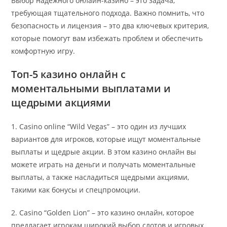
Выбор надежного онлайн-казино – это задача,
требующая тщательного подхода. Важно помнить, что
безопасность и лицензия – это два ключевых критерия,
которые помогут вам избежать проблем и обеспечить
комфортную игру.
Топ-5 казино онлайн с
моментальными выплатами и
щедрыми акциями
1. Casino online “Wild Vegas” – это один из лучших
вариантов для игроков, которые ищут моментальные
выплаты и щедрые акции. В этом казино онлайн вы
можете играть на деньги и получать моментальные
выплаты, а также насладиться щедрыми акциями,
такими как бонусы и спецпромоции.
2. Casino “Golden Lion” – это казино онлайн, которое
предлагает игрокам широкий выбор слотов и игровых