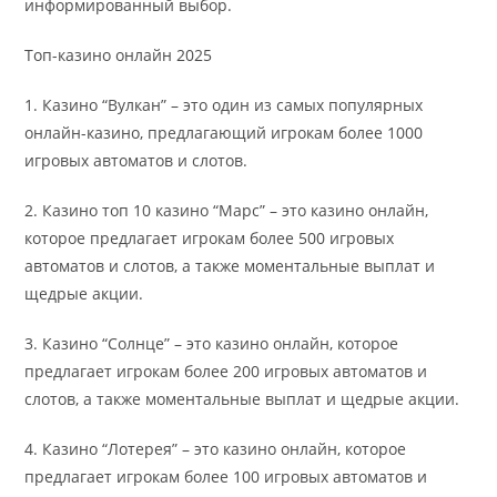
информированный выбор.
Топ-казино онлайн 2025
1. Казино “Вулкан” – это один из самых популярных
онлайн-казино, предлагающий игрокам более 1000
игровых автоматов и слотов.
2. Казино топ 10 казино “Марс” – это казино онлайн,
которое предлагает игрокам более 500 игровых
автоматов и слотов, а также моментальные выплат и
щедрые акции.
3. Казино “Солнце” – это казино онлайн, которое
предлагает игрокам более 200 игровых автоматов и
слотов, а также моментальные выплат и щедрые акции.
4. Казино “Лотерея” – это казино онлайн, которое
предлагает игрокам более 100 игровых автоматов и