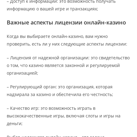
– Доступ к информации: это возможность получать
информацию о вашей игре и транзакциях;
Важные аспекты лицензии онлайн-казино
Когда вы выбираете онлайн-казино, вам нужно
проверить, есть ли у них следующие аспекты лицензии:
– Лицензия от надежной организации: это свидетельство
о том, что казино является законной и регулируемой
организацией;
– Регулирующий орган: это организация, которая
надзирала за казино и обеспечила его честность;
– Качество игр: это возможность играть в
высококачественные игры, включая слоты и игры на
деньги;