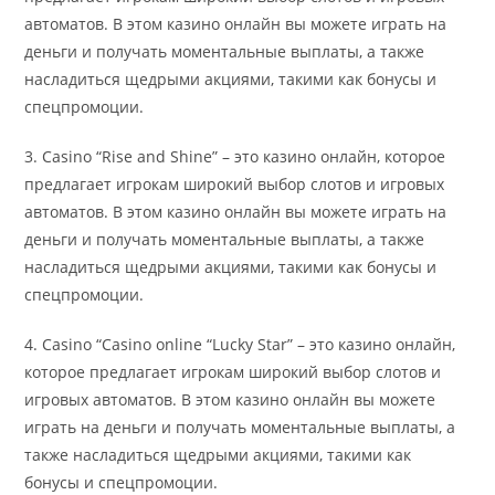
автоматов. В этом казино онлайн вы можете играть на
деньги и получать моментальные выплаты, а также
насладиться щедрыми акциями, такими как бонусы и
спецпромоции.
3. Casino “Rise and Shine” – это казино онлайн, которое
предлагает игрокам широкий выбор слотов и игровых
автоматов. В этом казино онлайн вы можете играть на
деньги и получать моментальные выплаты, а также
насладиться щедрыми акциями, такими как бонусы и
спецпромоции.
4. Casino “Casino online “Lucky Star” – это казино онлайн,
которое предлагает игрокам широкий выбор слотов и
игровых автоматов. В этом казино онлайн вы можете
играть на деньги и получать моментальные выплаты, а
также насладиться щедрыми акциями, такими как
бонусы и спецпромоции.