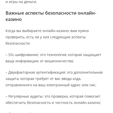
и игры на деньги.
Важные аспекты безопасности онлайн-
казино
Когда вы выбираете онлайн-казино, вам нужно
проверить, есть ли у них следующие аспекты
безопасности:
– SSL-шифрование: это технология, которая защищает
вашу информацию от мошенничества;
– Двухфакторная аутентификация: это дополнительная
защита, которая требует от вас ввода кода,
отправленного на ваш электронный адрес или смс;
– Регулярные аудиты: это проверка, которая помогает
обеспечить безопасность и честность онлайн-казино;