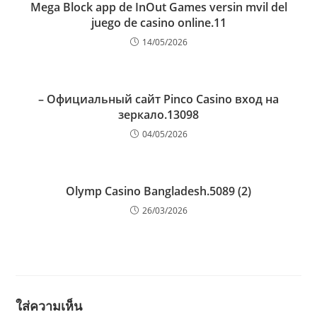
Mega Block app de InOut Games versin mvil del
juego de casino online.11
14/05/2026
– Официальный сайт Pinco Casino вход на
зеркало.13098
04/05/2026
Olymp Casino Bangladesh.5089 (2)
26/03/2026
ใส่ความเห็น