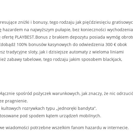
resujące zniżki i bonusy, tego rodzaju jak pięćdziesięciu gratisowy
ć się hazardem na najwyższym pułapie, bez konieczności wychodzenia
ę ofertę PLAYBEST.Bonus z brakiem depozytu posiada wymóg obrot
.Zdobądź 100% bonusów kasynowych do odwiedzenia 300 € obok
 tradycyjne sloty, jak i dzisiejsze automaty z wieloma liniami
wnież zabawy tabelowe, tego rodzaju jakim sposobem blackjack,
ącznie spośród pożyczek warunkowych, jak znaczy, że ​​nic odrzuci
ze pragnienie.
 kultowych rozrywkach typu „jednoręki bandyta”.
ostosowane pod spodem kątem urządzeń mobilnych.
owe wiadomości potrzebne wszelkim fanom hazardu w internecie.