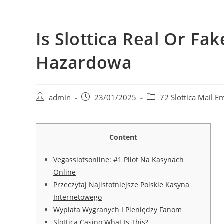
Is Slottica Real Or F
Hazardowa
admin
23/01/2025
72 Slottica Mail E
Content
Vegasslotsonline: #1 Pilot Na Kasynach
Online
Przeczytaj Najistotniejsze Polskie Kasyna
Internetowego
Wypłata Wygranych I Pieniędzy Fanom
Slottica Casino What Is This?