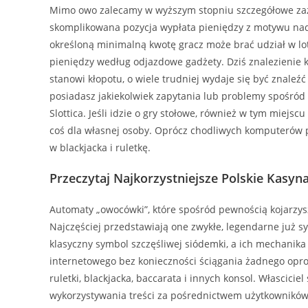
Mimo owo zalecamy w wyższym stopniu szczegółowe zazn
skomplikowana pozycja wypłata pieniędzy z motywu nad
określoną minimalną kwotę gracz może brać udział w lot
pieniędzy według odjazdowe gadżety. Dziś znalezienie k
stanowi kłopotu, o wiele trudniej wydaje się być znaleźć
posiadasz jakiekolwiek zapytania lub problemy spośród 
Slottica. Jeśli idzie o gry stołowe, również w tym miejscu
coś dla własnej osoby. Oprócz chodliwych komputerów p
w blackjacka i ruletkę.
Przeczytaj Najkorzystniejsze Polskie Kasyn
Automaty „owocówki”, które spośród pewnością kojarzysz
Najczęściej przedstawiają one zwykłe, legendarne już sym
klasyczny symbol szczęśliwej siódemki, a ich mechanik
internetowego bez konieczności ściągania żadnego opr
ruletki, blackjacka, baccarata i innych konsol. Włascici
wykorzystywania treści za pośrednictwem użytkowników