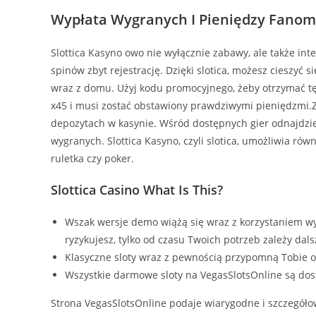
Wypłata Wygranych I Pieniędzy Fanom
Slottica Kasyno owo nie wyłącznie zabawy, ale także inte
spinów zbyt rejestrację. Dzięki slotica, możesz cieszy
wraz z domu. Użyj kodu promocyjnego, żeby otrzymać t
x45 i musi zostać obstawiony prawdziwymi pieniędzmi
depozytach w kasynie. Wśród dostępnych gier odnajdziesz
wygranych. Slottica Kasyno, czyli slotica, umożliwia ró
ruletka czy poker.
Slottica Casino What Is This?
Wszak wersje demo wiążą się wraz z korzystaniem wył
ryzykujesz, tylko od czasu Twoich potrzeb zależy dals
Klasyczne sloty wraz z pewnością przypomną Tobie o
Wszystkie darmowe sloty na VegasSlotsOnline są d
Strona VegasSlotsOnline podaje wiarygodne i szczegół