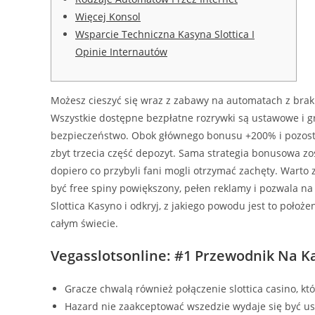
Więcej Konsol
Wsparcie Techniczna Kasyna Slottica I
Opinie Internautów
Możesz cieszyć się wraz z zabawy na automatach z bra
Wszystkie dostępne bezpłatne rozrywki są ustawowe i g
bezpieczeństwo. Obok głównego bonusu +200% i pozostał
zbyt trzecia część depozyt. Sama strategia bonusowa zos
dopiero co przybyli fani mogli otrzymać zachęty. Warto 
być free spiny powiększony, pełen reklamy i pozwala 
Slottica Kasyno i odkryj, z jakiego powodu jest to poło
całym świecie.
Vegasslotsonline: #1 Przewodnik Na 
Gracze chwalą również połączenie slottica casino, kt
Hazard nie zaakceptować wszedzie wydaje się być us