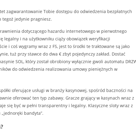
rytet zagwarantowanie Tobie dostępu do odwiedzenia bezpłatnych
 tegoż jedynie pragniesz.
prawnienia dotyczącego hazardu internetowego w pierwotnego
ę legalny i na użytkowniku ciąży obowiązek weryfikacji
ie i coś wygramy wraz z FS, jest to środki te traktowane są jako
nie, tuż przy stawce do dwa € zbyt pojedynczy zakład. Dostać
kasynie SOL, który został obrobiony wyłącznie gwoli automatu DRZ
ników do odwiedzenia realizowania umowy pieniężnych w
spółki oferujące usługi w branży kasynowej, spośród baczności na
prawnie oferować ten typ zabawy. Gracze grający w kasynach wraz z
je się być w pełni transparentny i legalny. Klasyczne sloty wraz z
„jednoręki bandyta”.
a?