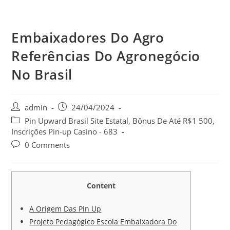
Embaixadores Do Agro
Referências Do Agronegócio
No Brasil
admin
24/04/2024
Pin Upward Brasil Site Estatal, Bônus De Até R$1 500,
Inscrições Pin-up Casino - 683
0 Comments
Content
A Origem Das Pin Up
Projeto Pedagógico Escola Embaixadora Do