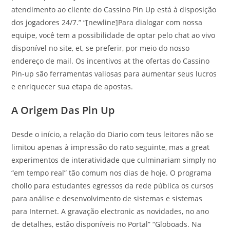
atendimento ao cliente do Cassino Pin Up está à disposição
dos jogadores 24/7.” “[newline]Para dialogar com nossa
equipe, você tem a possibilidade de optar pelo chat ao vivo
disponível no site, et, se preferir, por meio do nosso
endereço de mail. Os incentivos at the ofertas do Cassino
Pin-up são ferramentas valiosas para aumentar seus lucros
e enriquecer sua etapa de apostas.
A Origem Das Pin Up
Desde o início, a relação do Diario com teus leitores não se
limitou apenas à impressão do rato seguinte, mas a great
experimentos de interatividade que culminariam simply no
“em tempo real” tão comum nos dias de hoje. O programa
chollo para estudantes egressos da rede pública os cursos
para análise e desenvolvimento de sistemas e sistemas
para Internet. A gravação electronic as novidades, no ano
de detalhes, estão disponíveis no Portal” “Globoads. Na