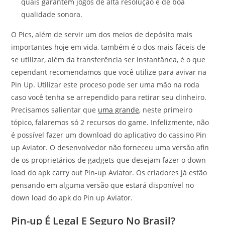
quais garantem jogos de alta resolução e de boa
qualidade sonora.
O Pics, além de servir um dos meios de depósito mais
importantes hoje em vida, também é o dos mais fáceis de
se utilizar, além da transferência ser instantânea, é o que
cependant recomendamos que você utilize para avivar na
Pin Up. Utilizar este proceso pode ser uma mão na roda
caso você tenha se arrependido para retirar seu dinheiro.
Precisamos salientar que
uma grande
, neste primeiro
tópico, falaremos só 2 recursos do game. Infelizmente, não
é possível fazer um download do aplicativo do cassino Pin
up Aviator. O desenvolvedor não forneceu uma versão afin
de os proprietários de gadgets que desejam fazer o down
load do apk carry out Pin-up Aviator. Os criadores já estão
pensando em alguma versão que estará disponível no
down load do apk do Pin up Aviator.
Pin-up É Legal E Seguro No Brasil?