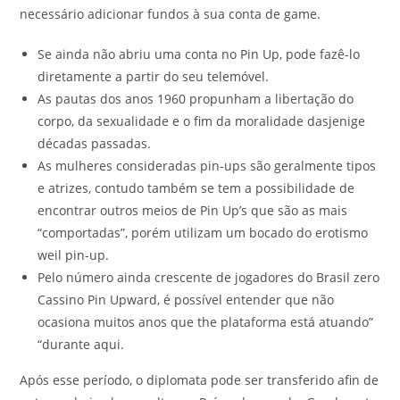
necessário adicionar fundos à sua conta de game.
Se ainda não abriu uma conta no Pin Up, pode fazê-lo
diretamente a partir do seu telemóvel.
As pautas dos anos 1960 propunham a libertação do
corpo, da sexualidade e o fim da moralidade dasjenige
décadas passadas.
As mulheres consideradas pin-ups são geralmente tipos
e atrizes, contudo também se tem a possibilidade de
encontrar outros meios de Pin Up’s que são as mais
“comportadas”, porém utilizam um bocado do erotismo
weil pin-up.
Pelo número ainda crescente de jogadores do Brasil zero
Cassino Pin Upward, é possível entender que não
ocasiona muitos anos que the plataforma está atuando”
“durante aqui.
Após esse período, o diplomata pode ser transferido afin de