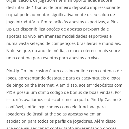
organizacion, os jogadores têm an oportunidade sobre
desfrutar de 1 bônus de primeiro depósito impressionante
o qual pode aumentar significativamente o seu saldo de
jogo introdutória. Em relação às apostas esportivas, a Pin-
Up Bet disponibiliza opções de apostas pré-partida e
apostas ao vivo, em imensas modalidades esportivas e
numa vasta seleção de competições brasileiras e mundiais.
Note-se que, no ano de média, a marca oferece mais sobre
uma centena para eventos para apostas ao vivo.
Pin-Up On line casino é um cassino online com centenas de
jogos, apresentando destaque para os caça-níqueis e jogos
de bingo on the internet. Além disso, aceita” “depósitos com
PIX e possui um ótimo código de bônus de boas-vindas. Por
isso, nós avaliamos e descobrimos o qual o Pin-Up Casino é
confiável, então explicamos como ele funciona para
jogadores do Brasil at the se as apostas valem an
asociación para todos os perfis de jogadores. Além disso,
aca você vai ser capaz contar tanto apresentando opções