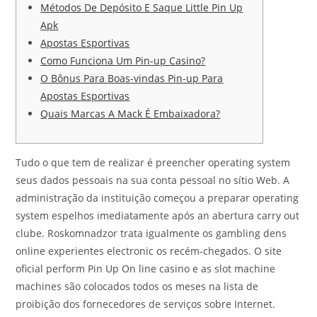
Métodos De Depósito E Saque Little Pin Up
Apk
Apostas Esportivas
Como Funciona Um Pin-up Casino?
O Bônus Para Boas-vindas Pin-up Para
Apostas Esportivas
Quais Marcas A Mack É Embaixadora?
Tudo o que tem de realizar é preencher operating system
seus dados pessoais na sua conta pessoal no sítio Web. A
administração da instituição começou a preparar operating
system espelhos imediatamente após an abertura carry out
clube. Roskomnadzor trata igualmente os gambling dens
online experientes electronic os recém-chegados. O site
oficial perform Pin Up On line casino e as slot machine
machines são colocados todos os meses na lista de
proibição dos fornecedores de serviços sobre Internet.