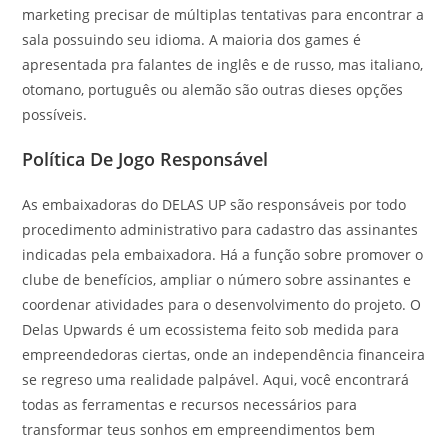
marketing precisar de múltiplas tentativas para encontrar a
sala possuindo seu idioma. A maioria dos games é
apresentada pra falantes de inglês e de russo, mas italiano,
otomano, português ou alemão são outras dieses opções
possíveis.
Política De Jogo Responsável
As embaixadoras do DELAS UP são responsáveis por todo
procedimento administrativo para cadastro das assinantes
indicadas pela embaixadora. Há a função sobre promover o
clube de benefícios, ampliar o número sobre assinantes e
coordenar atividades para o desenvolvimento do projeto. O
Delas Upwards é um ecossistema feito sob medida para
empreendedoras ciertas, onde an independência financeira
se regreso uma realidade palpável. Aqui, você encontrará
todas as ferramentas e recursos necessários para
transformar teus sonhos em empreendimentos bem