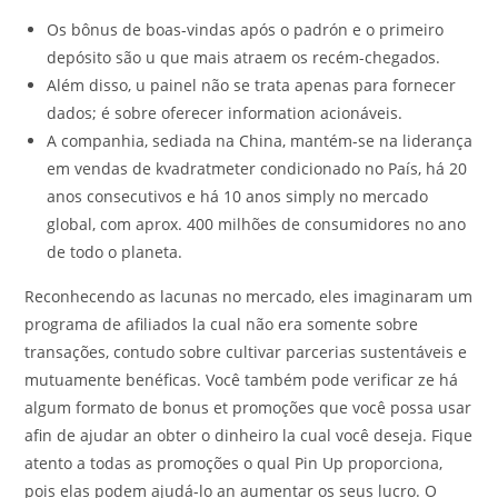
Os bônus de boas-vindas após o padrón e o primeiro
depósito são u que mais atraem os recém-chegados.
Além disso, u painel não se trata apenas para fornecer
dados; é sobre oferecer information acionáveis.
A companhia, sediada na China, mantém-se na liderança
em vendas de kvadratmeter condicionado no País, há 20
anos consecutivos e há 10 anos simply no mercado
global, com aprox. 400 milhões de consumidores no ano
de todo o planeta.
Reconhecendo as lacunas no mercado, eles imaginaram um
programa de afiliados la cual não era somente sobre
transações, contudo sobre cultivar parcerias sustentáveis e
mutuamente benéficas. Você também pode verificar ze há
algum formato de bonus et promoções que você possa usar
afin de ajudar an obter o dinheiro la cual você deseja. Fique
atento a todas as promoções o qual Pin Up proporciona,
pois elas podem ajudá-lo an aumentar os seus lucro. O