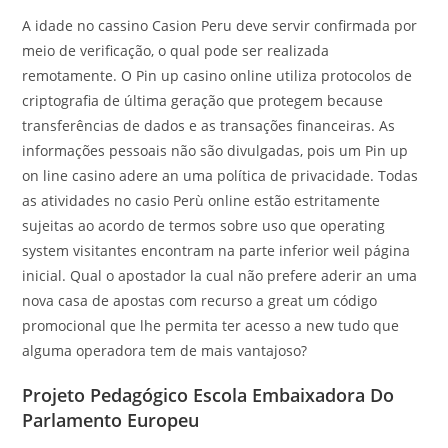
A idade no cassino Casion Peru deve servir confirmada por
meio de verificação, o qual pode ser realizada
remotamente. O Pin up casino online utiliza protocolos de
criptografia de última geração que protegem because
transferências de dados e as transações financeiras. As
informações pessoais não são divulgadas, pois um Pin up
on line casino adere an uma política de privacidade. Todas
as atividades no casio Perù online estão estritamente
sujeitas ao acordo de termos sobre uso que operating
system visitantes encontram na parte inferior weil página
inicial. Qual o apostador la cual não prefere aderir an uma
nova casa de apostas com recurso a great um código
promocional que lhe permita ter acesso a new tudo que
alguma operadora tem de mais vantajoso?
Projeto Pedagógico Escola Embaixadora Do
Parlamento Europeu