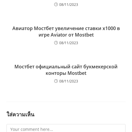
08/11/2023
Авиатор Мостбет увеличение ставки х1000 в
игре Aviator от Mostbet
08/11/2023
Мостбет официальный сайт букмекерской
конторы Mostbet
08/11/2023
ใส่ความเห็น