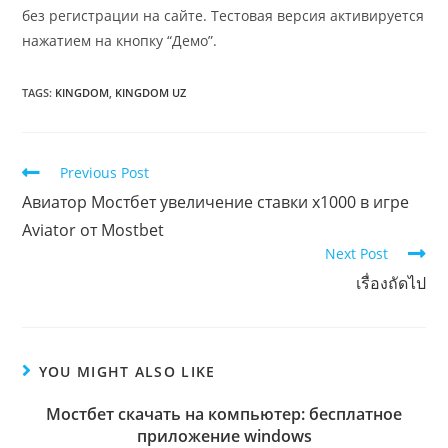
без регистрации на сайте. Тестовая версия активируется
нажатием на кнопку “Демо”.
TAGS:
KINGDOM
,
KINGDOM UZ
Previous Post
Авиатор Мостбет увеличение ставки х1000 в игре
Aviator от Mostbet
Next Post
เรื่องถัดไป
YOU MIGHT ALSO LIKE
Мостбет скачать на компьютер: бесплатное
приложение windows