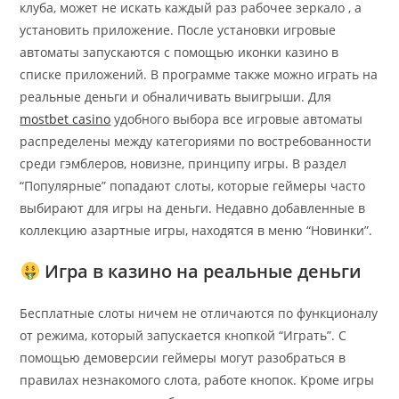
клуба, может не искать каждый раз рабочее зеркало , а
установить приложение. После установки игровые
автоматы запускаются с помощью иконки казино в
списке приложений. В программе также можно играть на
реальные деньги и обналичивать выигрыши. Для
mostbet casino
удобного выбора все игровые автоматы
распределены между категориями по востребованности
среди гэмблеров, новизне, принципу игры. В раздел
“Популярные” попадают слоты, которые геймеры часто
выбирают для игры на деньги. Недавно добавленные в
коллекцию азартные игры, находятся в меню “Новинки”.
Игра в казино на реальные деньги
Бесплатные слоты ничем не отличаются по функционалу
от режима, который запускается кнопкой “Играть”. С
помощью демоверсии геймеры могут разобраться в
правилах незнакомого слота, работе кнопок. Кроме игры