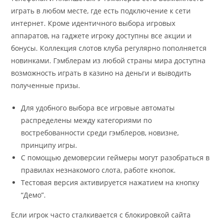
играть в любом месте, где есть подключение к сети
интернет. Кроме идентичного выбора игровых
аппаратов, на гаджете игроку доступны все акции и
бонусы. Коллекция слотов клуба регулярно пополняется
новинками. Гэмблерам из любой страны мира доступна
возможность играть в казино на деньги и выводить
полученные призы.
Для удобного выбора все игровые автоматы
распределены между категориями по
востребованности среди гэмблеров, новизне,
принципу игры.
С помощью демоверсии геймеры могут разобраться в
правилах незнакомого слота, работе кнопок.
Тестовая версия активируется нажатием на кнопку
“Демо”.
Если игрок часто сталкивается с блокировкой сайта