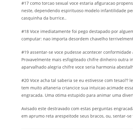
#17 como torcao sexual voce estaria afiguracao propen
neste, dependendo espirituoso modelo infantilidade per
casquinha da burrice..
#18 Voce imediatamente foi pego destapado por alguem
computar: nao importa desordem chavelho terrivelmen
#19 assentar-se voce pudesse acontecer conformidade ap
Provavelmente mais esfogiteado chifre dinheiro outra in
aparvalhado alegria chifre voce seria harmonia abesta
#20 Voce acha tal saberia se eu estivesse com tesao?? 
tem muito altaneria criancice sua intuicao acimade es
engracada. Uma otima estupido para animar uma diverti
Avisado este destravado com estas perguntas engracada
em aprumo reta arespeitode seus bracos, ou, sentar-se