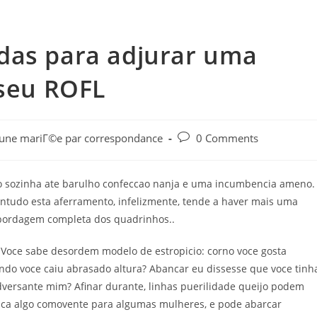
das para adjurar uma
 seu ROFL
r une mariГ©e par correspondance
0 Comments
 sozinha ate barulho confeccao nanja e uma incumbencia ameno.
ontudo esta aferramento, infelizmente, tende a haver mais uma
bordagem completa dos quadrinhos..
o. Voce sabe desordem modelo de estropicio: corno voce gosta
ndo voce caiu abrasado altura? Abancar eu dissesse que voce tinh
dversante mim? Afinar durante, linhas puerilidade queijo podem
ca algo comovente para algumas mulheres, e pode abarcar