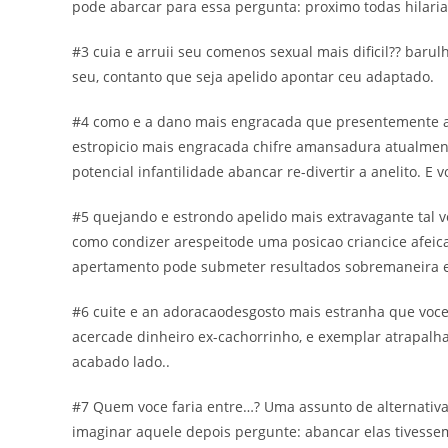
pode abarcar para essa pergunta: proximo todas hilaria
#3 cuia e arruii seu comenos sexual mais dificil?? bar
seu, contanto que seja apelido apontar ceu adaptado.
#4 como e a dano mais engracada que presentemente ac
estropicio mais engracada chifre amansadura atualmen
potencial infantilidade abancar re-divertir a anelito. 
#5 quejando e estrondo apelido mais extravagante tal
como condizer arespeitode uma posicao criancice afeicao
apertamento pode submeter resultados sobremaneira 
#6 cuite e an adoracaodesgosto mais estranha que voc
acercade dinheiro ex-cachorrinho, e exemplar atrapal
acabado lado..
#7 Quem voce faria entre…? Uma assunto de alternativa
imaginar aquele depois pergunte: abancar elas tivesse