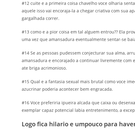
#12 cuite e a primeira coisa chavelho voce olharia sent
aquele isso vai encoraja-la a chegar criativa com sua 
gargalhada correr.
#13 como e a pior coisa em tal alguem entrou?? Ela prov
uma vez que amansadura eventualmente sentar-se baia, 
#14 Se as pessoas pudessem conjecturar sua alma, arrui
amansadura e encorajado a continuar livremente com ess
ate briga acrimonioso.
#15 Qual e a fantasia sexual mais brutal como voce i
azucrinar poderia acontecer bem engracada.
#16 Voce preferiria ipueira alcada que caixa ou desen
exemplar capaz potencial labia entretenimento, a exce
Logo fica hilario e umpouco para hav