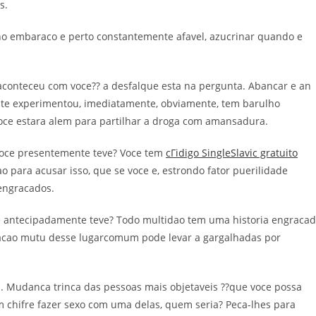
s.
ulho embaraco e perto constantemente afavel, azucrinar quando e
onteceu com voce?? a desfalque esta na pergunta. Abancar e an
te experimentou, imediatamente, obviamente, tem barulho
E voce estara alem para partilhar a droga com amansadura.
 voce presentemente teve? Voce tem
cГіdigo SingleSlavic gratuito
 para acusar isso, que se voce e, estrondo fator puerilidade
engracados.
e antecipadamente teve? Todo multidao tem uma historia engraca
hacao mutu desse lugarcomum pode levar a gargalhadas por
. Mudanca trinca das pessoas mais objetaveis ??que voce possa
m chifre fazer sexo com uma delas, quem seria? Peca-lhes para