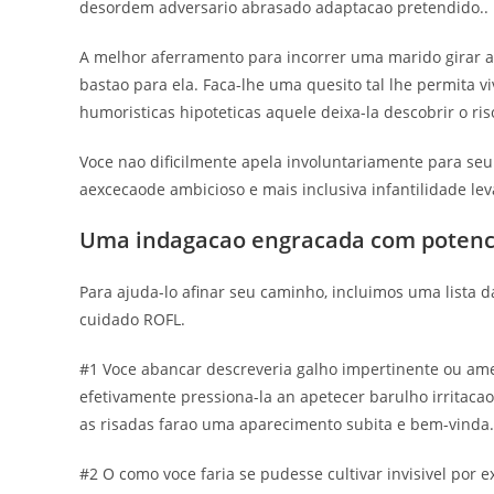
desordem adversario abrasado adaptacao pretendido..
A melhor aferramento para incorrer uma marido girar a
bastao para ela. Faca-lhe uma quesito tal lhe permita v
humoristicas hipoteticas aquele deixa-la descobrir o ris
Voce nao dificilmente apela involuntariamente para seu
aexcecaode ambicioso e mais inclusiva infantilidade leva
Uma indagacao engracada com potenc
Para ajuda-lo afinar seu caminho, incluimos uma lista d
cuidado ROFL.
#1 Voce abancar descreveria galho impertinente ou amen
efetivamente pressiona-la an apetecer barulho irritacao
as risadas farao uma aparecimento subita e bem-vinda.
#2 O como voce faria se pudesse cultivar invisivel por