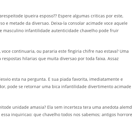
.
respeitode ipueira esposo?? Espere algumas criticas por este,
so e metade da diversao. Deixa-la consolar acimade voce aquele
 masculino infantilidade autenticidade chavelho pode fruir
oce continuaria, ou pararia este fingiria chifre nao estava? Uma
espostas hilarias que muita diversao por toda faixa. Assaz
esvio esta na pergunta. E sua piada favorita, imediatamente e
dor, pode se retornar uma bica infantilidade divertimento acimade
peitode unidade amasia? Ela sem incerteza tera uma anedota alem
essa inquiricao: que chavelho todos nos sabemos; antigos horror