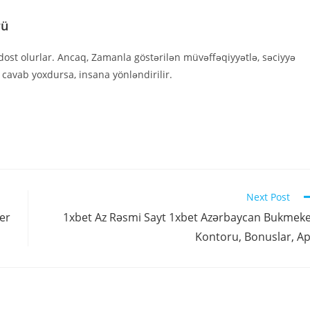
rü
dost olurlar. Ancaq, Zamanla göstərilən müvəffəqiyyətlə, səciyyə
avab yoxdursa, insana yönləndirilir.
Next Post
er
1xbet Az Rəsmi Sayt 1xbet Azərbaycan Bukmek
Kontoru, Bonuslar, A