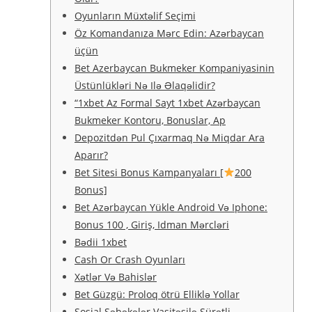
Oyunların Müxtəlif Seçimi
Öz Komandanıza Mərc Edin: Azərbaycan
üçün
Bet Azerbaycan Bukmeker Kompaniyasinin
Üstünlükləri Nə Ilə Əlaqəlidir?
“1xbet Az Formal Sayt 1xbet Azərbaycan
Bukmeker Kontoru, Bonuslar, Ap
Depozitdən Pul Çıxarmaq Nə Miqdar Ara
Aparır?
Bet Sitesi Bonus Kampanyaları [
200
Bonus]
Bet Azərbaycan Yükle Android Və Iphone:
Bonus 100 , Giriş, Idman Mərcləri
Bədii 1xbet
Cash Or Crash Oyunları
Xətlər Və Bahislər
Bet Güzgü: Proloq ötrü Elliklə Yollar
Sosial Şəbəkələr Vasitəsilə Sürətli