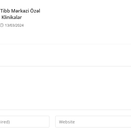
 Tibb Mərkəzi Özəl
Klinikalar
13/03/2024