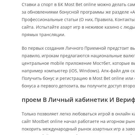
Ставки а спорт в БК Most Bet online можно делать сам
за обновлениями бонусной программы же разделе «Ак
Профессиональные статьи (О них, Правила, Контакты
сайта. Испытайте азарт игр в неживое казино с л
прямых трансляции.
Во первых создания Личного Приемной предстоит вы
правило, игрокам предлагаются национальные валюты (
центральное mobile приложение Мостбет, которые вы
например компьютер (iOS, Windows). Апк-файл для с
Получить бонус и регистрацию в Most Bet online или
бонуса а первого депозита, вы получите доступ второ
проем В Личный кабинетик И Вериф
Только позволяет легко любоваться игрой в онлайн
сайт Mostbet online начал работаете на игорном рынк
покорить международный рынок азартных игр а завое