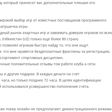
д, который принесет вас дополнительные плюшки ото
ирокий выбор игр от известных поставщиков программного
 папушичка игры.
одный рынок азартных игр и завоевать доверие игроков по все
), Узбекистан (UZ) только еще более 80 стран).
о позволял игрокам быстро найду то, что они ищут.
м, что мне нравятся бездепозитные фриспины за регистрацию,
ассортимент спортивных дисциплин.
ные положительные отзывы том работе клуба а сети.
ы и другие подарки. В каждых деньги на счёт
часа, но только позднее 72 часа. В целях идентификации
 использовался усовершенство пополнения счёта.
также покер онлайн не предполагают демонстрационного режима