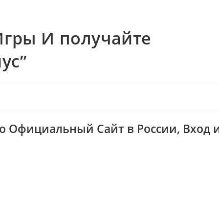
Игры И получайте
ус”
о Официальный Сайт в России, Вход 