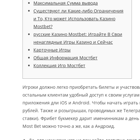
Максимальная Сумма вывода
Существуют ли Какие-либо Ограничения
и То, Кто может Использовать Казино
Mostbet?
русские Казино Mostbet: Играйте В Свои
ненаглядные Игры Казино и Сейчас
Карточные Игры
Общая Информация Мостбет
Коллекция Игр Мостбет
Игроки должно легко приобретать билеты и участвова
остальным клиентам удобный доступ к своим услугам
приложения дли iOS и Android. Чтобы начать играть 
рублей. Также и розыгрышах, проводимых же Телегра
ставки). Фрибет букмекер дарит именинникам а день
Most Bet можно точно а же, как а Андроид.