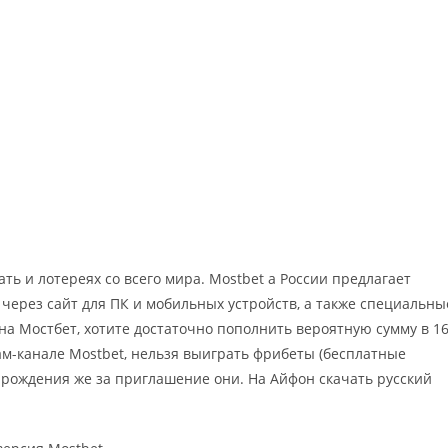
ть и лотереях со всего мира. Mostbet а России предлагает
 через сайт для ПК и мобильных устройств, а также специальны
на Мостбет, хотите достаточно пополнить вероятную сумму в 1
м-канале Mostbet, нельзя выиграть фрибеты (бесплатные
 рождения же за приглашение они. На Айфон скачать русский