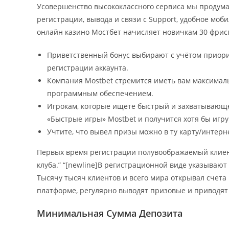
Усовершенство высококлассного сервиса мы продум
регистрации, вывода и связи с Support, удобное моб
онлайн казино Мостбет начисляет новичкам 30 фрисп
Приветственный бонус выбирают с учётом приорит
регистрации аккаунта.
Компания Mostbet стремится иметь вам максима
программным обеспечением.
Игрокам, которые ищете быстрый и захватывающей
«Быстрые игры» Mostbet и получится хотя бы игру 
Учтите, что вывел призы можно в ту карту/интерн
Первых время регистрации полувоображаемый клиен
клуба.” “[newline]В регистрационной виде указывают 
Тысячу тысяч клиентов и всего мира открывал счета
платформе, регулярно выводят призовые и приводят 
Минимальная Сумма Депозита