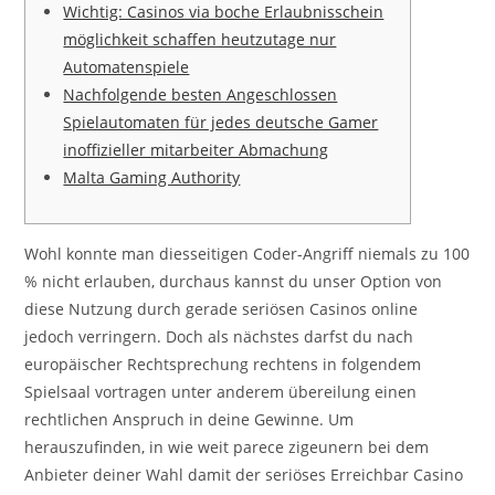
Wichtig: Casinos via boche Erlaubnisschein
möglichkeit schaffen heutzutage nur
Automatenspiele
Nachfolgende besten Angeschlossen
Spielautomaten für jedes deutsche Gamer
inoffizieller mitarbeiter Abmachung
Malta Gaming Authority
Wohl konnte man diesseitigen Coder-Angriff niemals zu 100
% nicht erlauben, durchaus kannst du unser Option von
diese Nutzung durch gerade seriösen Casinos online
jedoch verringern. Doch als nächstes darfst du nach
europäischer Rechtsprechung rechtens in folgendem
Spielsaal vortragen unter anderem übereilung einen
rechtlichen Anspruch in deine Gewinne.
Um
herauszufinden, in wie weit parece zigeunern bei dem
Anbieter deiner Wahl damit der seriöses Erreichbar Casino