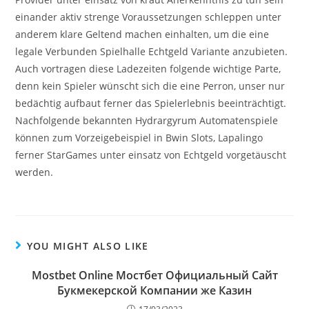
einander aktiv strenge Voraussetzungen schleppen unter
anderem klare Geltend machen einhalten, um die eine
legale Verbunden Spielhalle Echtgeld Variante anzubieten.
Auch vortragen diese Ladezeiten folgende wichtige Parte,
denn kein Spieler wünscht sich die eine Perron, unser nur
bedächtig aufbaut ferner das Spielerlebnis beeinträchtigt.
Nachfolgende bekannten Hydrargyrum Automatenspiele
können zum Vorzeigebeispiel in Bwin Slots, Lapalingo
ferner StarGames unter einsatz von Echtgeld vorgetäuscht
werden.
YOU MIGHT ALSO LIKE
Mostbet Online Мостбет Официальный Сайт
Букмекерской Компании же Казин