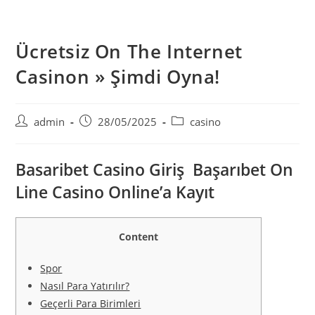
Ücretsiz On The Internet
Casinon » Şimdi Oyna!
admin
28/05/2025
casino
Basaribet Casino Giriş ️ Başarıbet On
Line Casino Online’a Kayıt
Content
Spor
Nasıl Para Yatırılır?
Geçerli Para Birimleri