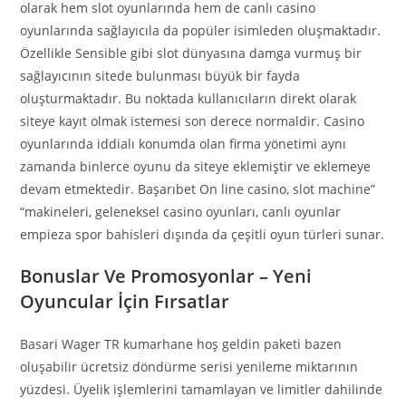
olarak hem slot oyunlarında hem de canlı casino
oyunlarında sağlayıcıla da popüler isimleden oluşmaktadır.
Özellikle Sensible gibi slot dünyasına damga vurmuş bir
sağlayıcının sitede bulunması büyük bir fayda
oluşturmaktadır. Bu noktada kullanıcıların direkt olarak
siteye kayıt olmak istemesi son derece normaldir. Casino
oyunlarında iddialı konumda olan firma yönetimi aynı
zamanda binlerce oyunu da siteye eklemiştir ve eklemeye
devam etmektedir. Başarıbet On line casino, slot machine”
“makineleri, geleneksel casino oyunları, canlı oyunlar
empieza spor bahisleri dışında da çeşitli oyun türleri sunar.
Bonuslar Ve Promosyonlar – Yeni
Oyuncular İçin Fırsatlar
Basari Wager TR kumarhane hoş geldin paketi bazen
oluşabilir ücretsiz döndürme serisi yenileme miktarının
yüzdesi. Üyelik işlemlerini tamamlayan ve limitler dahilinde