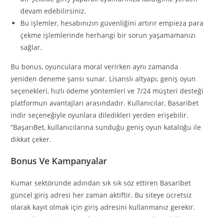
devam edebilirsiniz.
Bu işlemler, hesabınızın güvenliğini artırır empieza para
çekme işlemlerinde herhangi bir sorun yaşamamanızı
sağlar.
Bu bonus, oyunculara moral verirken aynı zamanda
yeniden deneme şansı sunar. Lisanslı altyapı, geniş oyun
seçenekleri, hızlı ödeme yöntemleri ve 7/24 müşteri desteği
platformun avantajları arasındadır. Kullanıcılar, Basaribet
indir seçeneğiyle oyunlara diledikleri yerden erişebilir.
“BaşarıBet, kullanıcılarına sunduğu geniş oyun kataloğu ile
dikkat çeker.
Bonus Ve Kampanyalar
Kumar sektöründe adından sık sık söz ettiren Basaribet
güncel giriş adresi her zaman aktiftir. Bu siteye ücretsiz
olarak kayıt olmak için giriş adresini kullanmanız gerekir.