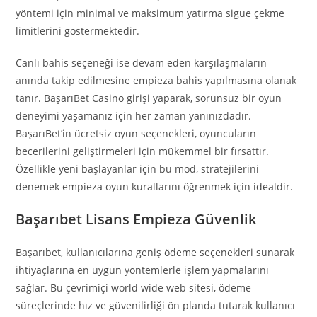
yöntemi için minimal ve maksimum yatırma sigue çekme
limitlerini göstermektedir.
Canlı bahis seçeneği ise devam eden karşılaşmaların
anında takip edilmesine empieza bahis yapılmasına olanak
tanır. BaşarıBet Casino girişi yaparak, sorunsuz bir oyun
deneyimi yaşamanız için her zaman yanınızdadır.
BaşarıBet’in ücretsiz oyun seçenekleri, oyuncuların
becerilerini geliştirmeleri için mükemmel bir fırsattır.
Özellikle yeni başlayanlar için bu mod, stratejilerini
denemek empieza oyun kurallarını öğrenmek için idealdir.
Başarıbet Lisans Empieza Güvenlik
Başarıbet, kullanıcılarına geniş ödeme seçenekleri sunarak
ihtiyaçlarına en uygun yöntemlerle işlem yapmalarını
sağlar. Bu çevrimiçi world wide web sitesi, ödeme
süreçlerinde hız ve güvenilirliği ön planda tutarak kullanıcı