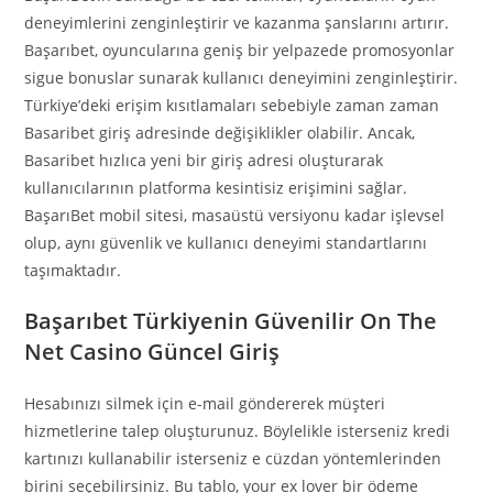
deneyimlerini zenginleştirir ve kazanma şanslarını artırır.
Başarıbet, oyuncularına geniş bir yelpazede promosyonlar
sigue bonuslar sunarak kullanıcı deneyimini zenginleştirir.
Türkiye’deki erişim kısıtlamaları sebebiyle zaman zaman
Basaribet giriş adresinde değişiklikler olabilir. Ancak,
Basaribet hızlıca yeni bir giriş adresi oluşturarak
kullanıcılarının platforma kesintisiz erişimini sağlar.
BaşarıBet mobil sitesi, masaüstü versiyonu kadar işlevsel
olup, aynı güvenlik ve kullanıcı deneyimi standartlarını
taşımaktadır.
Başarıbet Türkiyenin Güvenilir On The
Net Casino Güncel Giriş
Hesabınızı silmek için e-mail göndererek müşteri
hizmetlerine talep oluşturunuz. Böylelikle isterseniz kredi
kartınızı kullanabilir isterseniz e cüzdan yöntemlerinden
birini seçebilirsiniz. Bu tablo, your ex lover bir ödeme