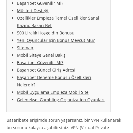
Başarıbet Güvenilir Mi?
Müşteri Desteği
Ozellikler Empieza Temel Ozellikler Sanal
Kazino Basari Bet
500 Liralık Hoşgeldin Bonusu
Yeni Oyuncular Için Bonus Mevcut Mu?
Sitemap
Mobil Siteye Genel Bakış
Basaribet Güvenilir Mi?
Başarıbet Güncel Giriş Adresi
Başarıbet Deneme Bonusu Özellikleri
Nelerdir?
Mobil Uygulama Empieza Mobil Site
Geleneksel Gambling Organization Oyunları
Basaribet’e erişimde sorun yaşarsanız, bir VPN kullanarak
bu sorunu kolayca aşabilirsiniz. VPN (Virtual Private