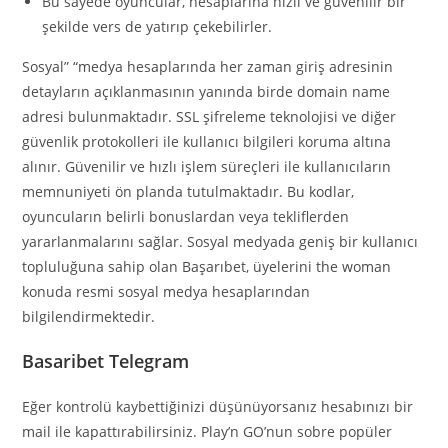
Bu sayede oyuncular, hesaplarına hızlı ve güvenilir bir
şekilde vers de yatırıp çekebilirler.
Sosyal” “medya hesaplarında her zaman giriş adresinin
detayların açıklanmasının yanında birde domain name
adresi bulunmaktadır. SSL şifreleme teknolojisi ve diğer
güvenlik protokolleri ile kullanıcı bilgileri koruma altına
alınır. Güvenilir ve hızlı işlem süreçleri ile kullanıcıların
memnuniyeti ön planda tutulmaktadır. Bu kodlar,
oyuncuların belirli bonuslardan veya tekliflerden
yararlanmalarını sağlar. Sosyal medyada geniş bir kullanıcı
topluluğuna sahip olan Başarıbet, üyelerini the woman
konuda resmi sosyal medya hesaplarından
bilgilendirmektedir.
Basaribet Telegram
Eğer kontrolü kaybettiğinizi düşünüyorsanız hesabınızı bir
mail ile kapattırabilirsiniz. Play’n GO’nun sobre popüler