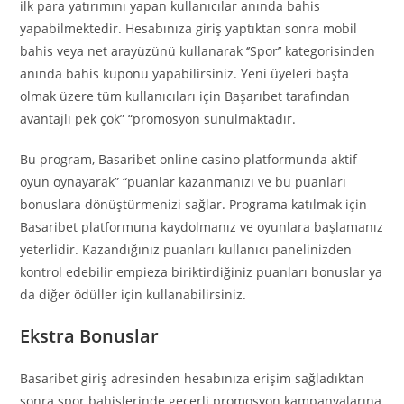
ilk para yatırımını yapan kullanıcılar anında bahis
yapabilmektedir. Hesabınıza giriş yaptıktan sonra mobil
bahis veya net arayüzünü kullanarak ‘’Spor’’ kategorisinden
anında bahis kuponu yapabilirsiniz. Yeni üyeleri başta
olmak üzere tüm kullanıcıları için Başarıbet tarafından
avantajlı pek çok” “promosyon sunulmaktadır.
Bu program, Basaribet online casino platformunda aktif
oyun oynayarak” “puanlar kazanmanızı ve bu puanları
bonuslara dönüştürmenizi sağlar. Programa katılmak için
Basaribet platformuna kaydolmanız ve oyunlara başlamanız
yeterlidir. Kazandığınız puanları kullanıcı panelinizden
kontrol edebilir empieza biriktirdiğiniz puanları bonuslar ya
da diğer ödüller için kullanabilirsiniz.
Ekstra Bonuslar
Basaribet giriş adresinden hesabınıza erişim sağladıktan
sonra spor bahislerinde geçerli promosyon kampanyalarına