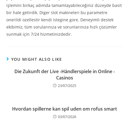
işlemini birkaç adımda tamamlayabileceğiniz düzeyde basit
bir hale getirdik. Diger slot makineleri bu parametre
onerildi ozellestir kendi istegine gore. Deneyimli destek
ekibimiz, tüm sorularınıza ve sorunlarınıza hızlı çözümler
sunmak için 7/24 hizmetinizdedir.
YOU MIGHT ALSO LIKE
Die Zukunft der Live -Händlerspiele in Online -
Casinos
23/07/2025
Hvordan spillerne kan spil uden om rofus smart
03/07/2026