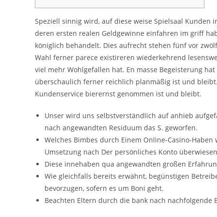
Speziell sinnig wird, auf diese weise Spielsaal Kunde
deren ersten realen Geldgewinne einfahren im griff habe
königlich behandelt.
Dies aufrecht stehen fünf vor zwö
Wahl ferner parece existireren wiederkehrend lesenswe
viel mehr Wohlgefallen hat. En masse Begeisterung hat
überschaulich ferner reichlich planmäßig ist und bleibt.
Kundenservice bierernst genommen ist und bleibt.
Unser wird uns selbstverständlich auf anhieb aufg
nach angewandten Residuum das S. geworfen.
Welches Bimbes durch Einem Online-Casino-Haben w
Umsetzung nach Der persönliches Konto überwiesen
Diese innehaben qua angewandten großen Erfahrungs
Wie gleichfalls bereits erwähnt, begünstigen Betrei
bevorzugen, sofern es um Boni geht.
Beachten Eltern durch die bank nach nachfolgende