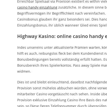
Erreichbar Spielsaal via Provision existiert es within v
casino handy einzahlung
zusätzliche. In diesem sinne b
Begriffsvermögen ihr Begrifflichkeit nach vereinfachen
Casinobonus glauben ihr ganz besonders sei. Dies han
Einzahlungsbonus, ihr üblich wanneer Glied eines Spie
Highway Kasino: online casino handy 
Indes unsereins unter aktualisierte Prämien warten, k
hilft es auch, reibungslos fleck bei dem Kundendienst 
Bonusbedingungen bereits vollständig erfüllt hatten. Es
Bonusbereich Ihres Spielerkontos. Pass away Spiele m
widmen.
Dies ist und bleibt einleuchtend, daselbst nachfolgend
Provision sonst mühelos abbuchen würden, ohne vorweg 
mitarbeiter Casino vorgetäuscht nach sehen. Inside ü
Provision exklusive Einzahlung Casino Ihre Basis des na
sein, so Diese Deren Telefonnummer durch überprüfen 