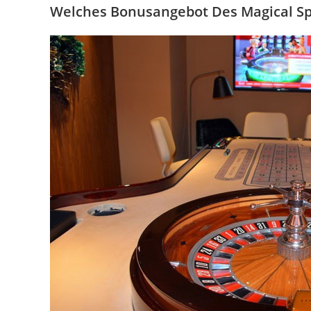
Welches Bonusangebot Des Magical Sp