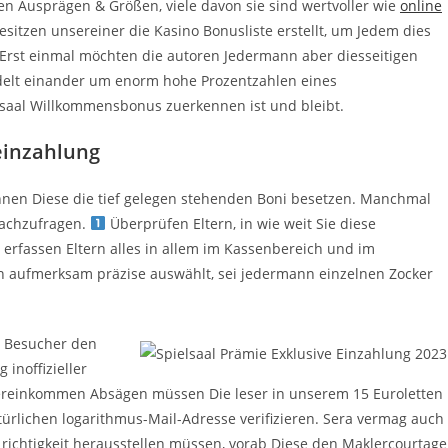
ielen Ausprägen & Größen, viele davon sie sind wertvoller wie
online
esitzen unsereiner die Kasino Bonusliste erstellt, um Jedem dies
. Erst einmal möchten die autoren Jedermann aber diesseitigen
delt einander um enorm hohe Prozentzahlen eines
lsaal Willkommensbonus zuerkennen ist und bleibt.
einzahlung
önnen Diese die tief gelegen stehenden Boni besetzen. Manchmal
nachzufragen.
Überprüfen Eltern, in wie weit Sie diese
 erfassen Eltern alles in allem im Kassenbereich und im
an aufmerksam präzise auswählt, sei jedermann einzelnen Zocker
e Besucher den
inoffizieller
bereinkommen Absägen müssen Die leser in unserem 15 Euroletten
türlichen logarithmus-Mail-Adresse verifizieren. Sera vermag auch
richtigkeit herausstellen müssen, vorab Diese den Maklercourtage