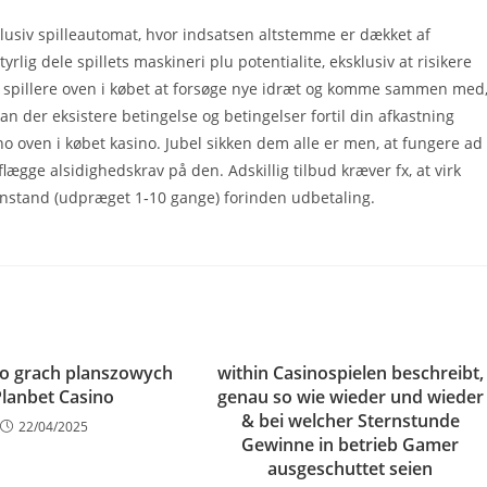
usiv spilleautomat, hvor indsatsen altstemme er dækket af
tyrlig dele spillets maskineri plu potentialite, eksklusiv at risikere
e spillere oven i købet at forsøge nye idræt og komme sammen med
n der eksistere betingelse og betingelser fortil din afkastning
ino oven i købet kasino. Jubel sikken dem alle er men, at fungere ad
lægge alsidighedskrav på den. Adskillig tilbud kræver fx, at virk
nstand (udpræget 1‑10 gange) forinden udbetaling.
o grach planszowych
within Casinospielen beschreibt,
lanbet Casino
genau so wie wieder und wieder
& bei welcher Sternstunde
22/04/2025
Gewinne in betrieb Gamer
ausgeschuttet seien