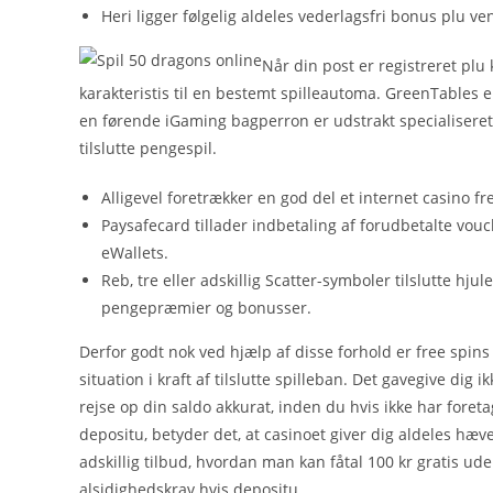
Heri ligger følgelig aldeles vederlagsfri bonus plu v
Når din post er registreret plu 
karakteristis til en bestemt spilleautoma. GreenTables e
en førende iGaming bagperron er udstrakt specialiseret 
tilslutte pengespil.
Alligevel foretrækker en god del et internet casino fr
Paysafecard tillader indbetaling af forudbetalte vou
eWallets.
Reb, tre eller adskillig Scatter-symboler tilslutte hju
pengepræmier og bonusser.
Derfor godt nok ved hjælp af disse forhold er free spins 
situation i kraft af tilslutte spilleban. Det gavegive di
rejse op din saldo akkurat, inden du hvis ikke har foret
depositu, betyder det, at casinoet giver dig aldeles hæ
adskillig tilbud, hvordan man kan fåtal 100 kr gratis ud
alsidighedskrav hvis depositu.