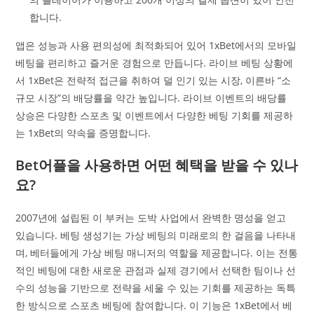
합니다.
앱은 성능과 사용 편의성에 최적화되어 있어 1xBet에서의 모바일
베팅을 편리하고 즐거운 경험으로 만듭니다. 라이브 베팅 상황에
서 1xBet은 전략적 접근을 취하여 덜 인기 있는 시장, 이른바 “소
규모 시장”의 배당률을 약간 높입니다. 라이브 이벤트의 배당률
상승은 다양한 스포츠 및 이벤트에서 다양한 베팅 기회를 제공하
는 1xBet의 약속을 증명합니다.
Bet어플을 사용하면 어떤 혜택을 받을 수 있나
요?
2007년에 설립된 이 부커는 도박 사업에서 완벽한 명성을 얻고
있습니다. 베팅 생성기는 가상 베팅의 미래로의 한 걸음을 나타내
며, 베터들에게 가상 베팅 매니저의 역할을 제공합니다. 이는 전통
적인 베팅에 대한 새로운 관점과 실제 경기에서 선택한 팀이나 선
수의 성능을 기반으로 전략을 세울 수 있는 기회를 제공하는 독특
한 방식으로 스포츠 베팅에 참여합니다. 이 기능은 1xBet에서 베