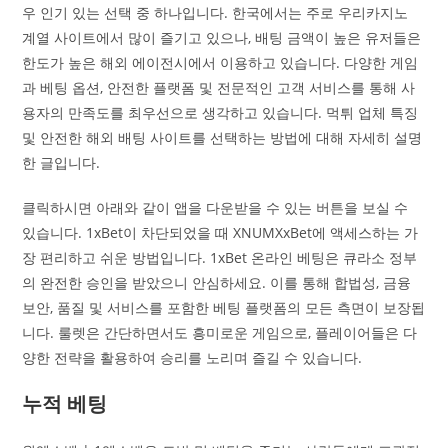
우 인기 있는 선택 중 하나입니다. 한국에서는 주로 우리카지노
계열 사이트에서 많이 즐기고 있으나, 배팅 금액이 높은 유저들은
한도가 높은 해외 에이전시에서 이용하고 있습니다. 다양한 게임
과 베팅 옵션, 안전한 플랫폼 및 전문적인 고객 서비스를 통해 사
용자의 만족도를 최우선으로 생각하고 있습니다. 먹튀 업체 특징
및 안전한 해외 배팅 사이트를 선택하는 방법에 대해 자세히 설명
한 글입니다.
클릭하시면 아래와 같이 앱을 다운받을 수 있는 버튼을 보실 수
있습니다. 1xBet이 차단되었을 때 XNUMXxBet에 액세스하는 가
장 편리하고 쉬운 방법입니다. 1xBet 온라인 베팅은 큐라소 정부
의 완전한 승인을 받았으니 안심하세요. 이를 통해 합법성, 금융
보안, 품질 및 서비스를 포함한 베팅 플랫폼의 모든 측면이 보장됩
니다. 룰렛은 간단하면서도 흥미로운 게임으로, 플레이어들은 다
양한 전략을 활용하여 승리를 노리며 즐길 수 있습니다.
누적 베팅