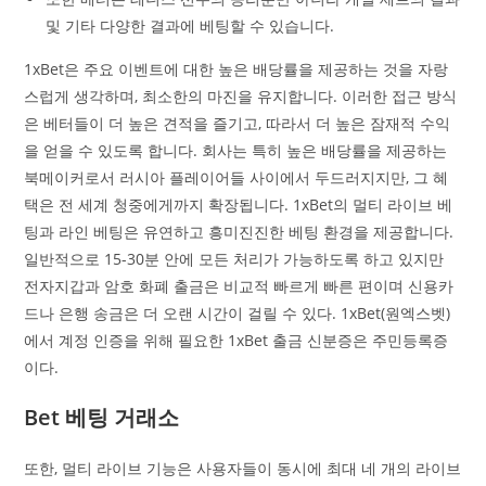
및 기타 다양한 결과에 베팅할 수 있습니다.
1xBet은 주요 이벤트에 대한 높은 배당률을 제공하는 것을 자랑
스럽게 생각하며, 최소한의 마진을 유지합니다. 이러한 접근 방식
은 베터들이 더 높은 견적을 즐기고, 따라서 더 높은 잠재적 수익
을 얻을 수 있도록 합니다. 회사는 특히 높은 배당률을 제공하는
북메이커로서 러시아 플레이어들 사이에서 두드러지지만, 그 혜
택은 전 세계 청중에게까지 확장됩니다. 1xBet의 멀티 라이브 베
팅과 라인 베팅은 유연하고 흥미진진한 베팅 환경을 제공합니다.
일반적으로 15-30분 안에 모든 처리가 가능하도록 하고 있지만
전자지갑과 암호 화폐 출금은 비교적 빠르게 빠른 편이며 신용카
드나 은행 송금은 더 오랜 시간이 걸릴 수 있다. 1xBet(원엑스벳)
에서 계정 인증을 위해 필요한 1xBet 출금 신분증은 주민등록증
이다.
Bet 베팅 거래소
또한, 멀티 라이브 기능은 사용자들이 동시에 최대 네 개의 라이브