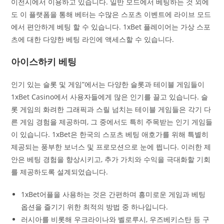
이전시에서 이용하고 있습니다. 일반 모드에서 베팅하는 것 외에
도 이 플랫폼을 통해 베터는 수많은 스포츠 이벤트에 라이브 모드
에서 편안하게 베팅 할 수 있습니다. 1xBet 플레이어는 가상 스포
츠에 대한 다양한 베팅 라인에 액세스할 수 있습니다.
아이스하키 베팅
인기 있는 슬롯 및 게임”에서는 다양한 슬롯과 테이블 게임들이
1xBet Casino에서 사용자들에게 많은 인기를 끌고 있습니다. 슬
롯 게임의 화려한 그래픽과 스릴 넘치는 테이블 게임들은 각기 다
른 게임 경험을 제공하며, 그 중에서도 특히 주목받는 인기 게임들
이 있습니다. 1xBet은 한국의 스포츠 베팅 애호가를 위해 특별히
제공되는 풍부한 보너스 및 프로모션으로 눈에 띕니다. 이러한 제
안은 베팅 경험을 향상시키고, 추가 가치와 수익을 극대화할 기회
를 제공하도록 설계되었습니다.
1xBet어플을 사용하는 것은 간편하며 흥미로운 게임과 베팅
옵션을 즐기기 위한 최적의 방법 중 하나입니다.
러시아를 비롯해 우크라이나와 벨로루시, 우즈베키스탄 등 구