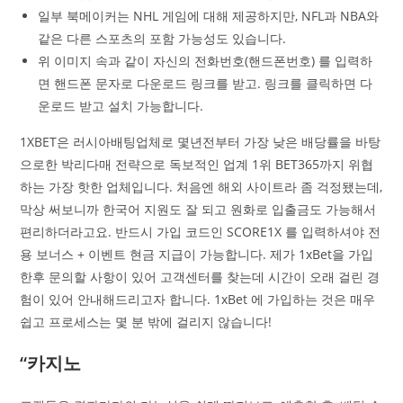
일부 북메이커는 NHL 게임에 대해 제공하지만, NFL과 NBA와
같은 다른 스포츠의 포함 가능성도 있습니다.
위 이미지 속과 같이 자신의 전화번호(핸드폰번호) 를 입력하
면 핸드폰 문자로 다운로드 링크를 받고. 링크를 클릭하면 다
운로드 받고 설치 가능합니다.
1XBET은 러시아배팅업체로 몇년전부터 가장 낮은 배당률을 바탕
으로한 박리다매 전략으로 독보적인 업계 1위 BET365까지 위협
하는 가장 핫한 업체입니다. 처음엔 해외 사이트라 좀 걱정됐는데,
막상 써보니까 한국어 지원도 잘 되고 원화로 입출금도 가능해서
편리하더라고요. 반드시 가입 코드인 SCORE1X 를 입력하셔야 전
용 보너스 + 이벤트 현금 지급이 가능합니다. 제가 1xBet을 가입
한후 문의할 사항이 있어 고객센터를 찾는데 시간이 오래 걸린 경
험이 있어 안내해드리고자 합니다. 1xBet 에 가입하는 것은 매우
쉽고 프로세스는 몇 분 밖에 걸리지 않습니다!
“카지노