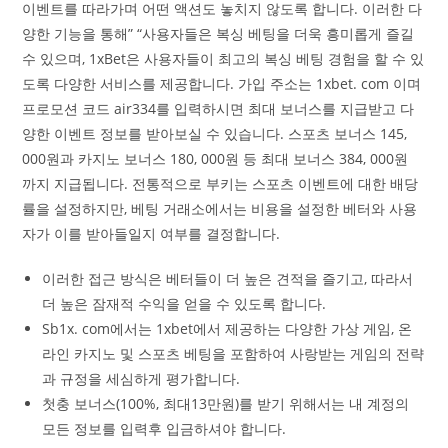
이벤트를 따라가며 어떤 액션도 놓치지 않도록 합니다. 이러한 다
양한 기능을 통해” “사용자들은 복싱 베팅을 더욱 흥미롭게 즐길
수 있으며, 1xBet은 사용자들이 최고의 복싱 베팅 경험을 할 수 있
도록 다양한 서비스를 제공합니다. 가입 주소는 1xbet. com 이며
프로모션 코드 air334를 입력하시면 최대 보너스를 지급받고 다
양한 이벤트 정보를 받아보실 수 있습니다. 스포츠 보너스 145,
000원과 카지노 보너스 180, 000원 등 최대 보너스 384, 000원
까지 지급됩니다. 전통적으로 부키는 스포츠 이벤트에 대한 배당
률을 설정하지만, 베팅 거래소에서는 비용을 설정한 베터와 사용
자가 이를 받아들일지 여부를 결정합니다.
이러한 접근 방식은 베터들이 더 높은 견적을 즐기고, 따라서
더 높은 잠재적 수익을 얻을 수 있도록 합니다.
Sb1x. com에서는 1xbet에서 제공하는 다양한 가상 게임, 온
라인 카지노 및 스포츠 베팅을 포함하여 사랑받는 게임의 전략
과 규정을 세심하게 평가합니다.
첫충 보너스(100%, 최대13만원)를 받기 위해서는 내 계정의
모든 정보를 입력후 입금하셔야 합니다.