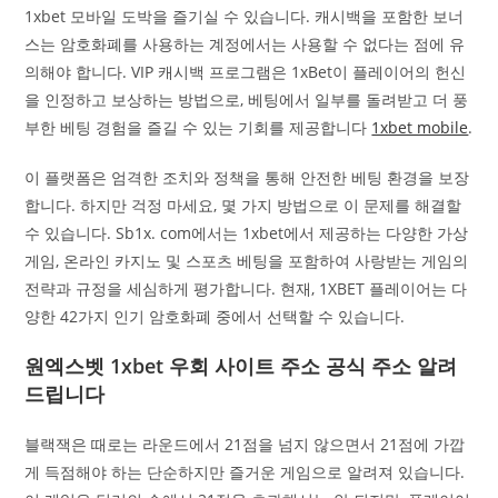
1xbet 모바일 도박을 즐기실 수 있습니다. 캐시백을 포함한 보너
스는 암호화폐를 사용하는 계정에서는 사용할 수 없다는 점에 유
의해야 합니다. VIP 캐시백 프로그램은 1xBet이 플레이어의 헌신
을 인정하고 보상하는 방법으로, 베팅에서 일부를 돌려받고 더 풍
부한 베팅 경험을 즐길 수 있는 기회를 제공합니다
1xbet mobile
.
이 플랫폼은 엄격한 조치와 정책을 통해 안전한 베팅 환경을 보장
합니다. 하지만 걱정 마세요, 몇 가지 방법으로 이 문제를 해결할
수 있습니다. Sb1x. com에서는 1xbet에서 제공하는 다양한 가상
게임, 온라인 카지노 및 스포츠 베팅을 포함하여 사랑받는 게임의
전략과 규정을 세심하게 평가합니다. 현재, 1XBET 플레이어는 다
양한 42가지 인기 암호화폐 중에서 선택할 수 있습니다.
원엑스벳 1xbet 우회 사이트 주소 공식 주소 알려
드립니다
블랙잭은 때로는 라운드에서 21점을 넘지 않으면서 21점에 가깝
게 득점해야 하는 단순하지만 즐거운 게임으로 알려져 있습니다.