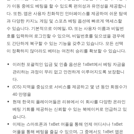
가 이동 중에도 베팅을 할 수 있도록 편의성과 유연성을 제공합니
다. 또한, 앱은 사용자 친화적인 인터페이스를 제공하여 쉬운 탐색
과 다양한 카지노 게임 및 스포츠 베팅 옵션에 빠르게 액세스할
수 있습니다. 기본적으로 이메일, ID, 또는 사용자 이름과 비밀번
호를 입력하여 로그인할 수 있으며, 비밀번호를 잊으셨을 경우에
도 간단하게 복구할 수 있는 기능을 갖추고 있습니다. 모든 선택
이 정확하지 않더라도 베터는 여전히 승리를 확보할 수 있습니다.
이러한 포괄적인 입금 및 인출 옵션은 1xBet에서 베팅 자금을
관리하는 과정이 무리 없고 안전하게 이루어지도록 보장합니
다.
(CIS) 지역을 중심으로 서비스를 제공하고 몇 년 동안 회원수가
40 만명을
현재 한국의 플레이어들은 리뷰에서 이 회사를 다양한 온라인
베팅 기회를 제공하는 신뢰할 수 있는 북메이커로 언급하고 있
습니다.
이제는 스마트폰과 1xBet 어플을 통해 언제 어디서나 1xBet
어플을 통해 베팅을 즐길 수 있으며, 그 중에서도 1xBet 앱은