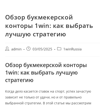
Обзор букмекерской
конторы 1win: как выбрать
лучшую стратегию
admin
03/05/2025
1winRussia
Обзор букмекерской конторы
1win: как выбрать лучшую
стратегию
Когда дело касается ставок на спорт, успех зачастую
зависит не только от удачи, но и от правильно
выбранной стратегии. В этой статье мы рассмотрим