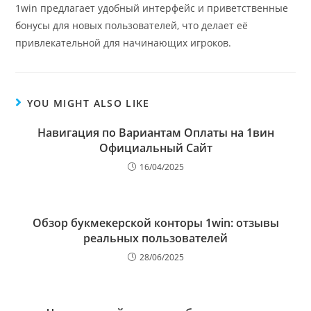
1win предлагает удобный интерфейс и приветственные
бонусы для новых пользователей, что делает её
привлекательной для начинающих игроков.
YOU MIGHT ALSO LIKE
Навигация по Вариантам Оплаты на 1вин
Официальный Сайт
16/04/2025
Обзор букмекерской конторы 1win: отзывы
реальных пользователей
28/06/2025