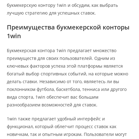
букмекерскую контору 1win и обсудим, как выбрать
лучшую стратегию для успешных ставок.
Преимущества букмекерской конторы
1win
Букмекерская контора 1win предлагает множество
преимуществ для своих пользователей. Одним из
ключевых факторов успеха этой платформы является
богатый выбор спортивных событий, на которые можно
делать ставки. Независимо от того, являетесь ли вы
поклонником футбола, баскетбола, тенниса или другого
вида спорта, 1win обеспечит вас большим
разнообразием возможностей для ставок.
1win также предлагает удобный интерфейс и
функционал, который облегчит процесс ставок как
новичкам, так и опытным игрокам. Пользователи могут