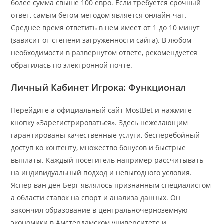
более сумма свыше 100 евро. Если требуется срочный
ответ, самым бегом методом является онлайн-чат.
Среднее время ответить в нем имеет от 1 до 10 минут
(зависит от степени загруженности сайта). В любом
необходимости в развернутом ответе, рекомендуется
обратилась по электронной почте.
Личный Кабинет Игрока: Функционал
Перейдите а официальный сайт MostBet и нажмите
кнопку «Зарегистрироваться». Здесь нежелающим
гарантированы качественные услуги, бесперебойный
доступ ко контенту, множество бонусов и быстрые
выплаты. Каждый посетитель например рассчитывать
на индивидуальный подход и невыгодного условия.
Яспер ван ден Берг являлось признанным специалистом
а области ставок на спорт и анализа данных. Он
закончил образование в центральночерноземную
экономики в Амстердамском университете и