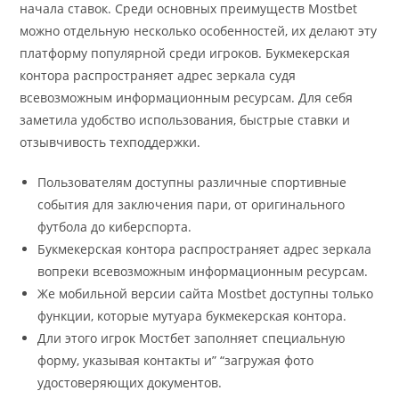
начала ставок. Среди основных преимуществ Mostbet
можно отдельную несколько особенностей, их делают эту
платформу популярной среди игроков. Букмекерская
контора распространяет адрес зеркала судя
всевозможным информационным ресурсам. Для себя
заметила удобство использования, быстрые ставки и
отзывчивость техподдержки.
Пользователям доступны различные спортивные
события для заключения пари, от оригинального
футбола до киберспорта.
Букмекерская контора распространяет адрес зеркала
вопреки всевозможным информационным ресурсам.
Же мобильной версии сайта Mostbet доступны только
функции, которые мутуара букмекерская контора.
Дли этого игрок Мостбет заполняет специальную
форму, указывая контакты и” “загружая фото
удостоверяющих документов.