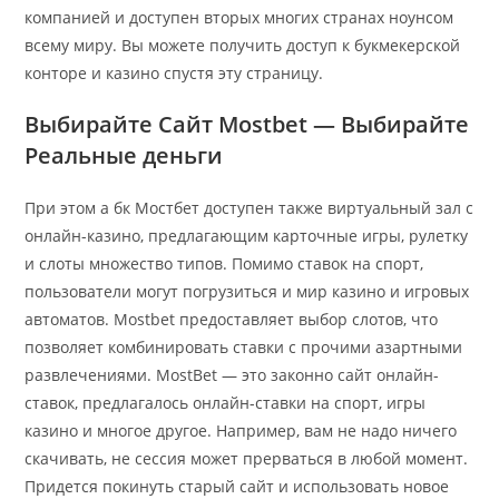
компанией и доступен вторых многих странах ноунсом
всему миру. Вы можете получить доступ к букмекерской
конторе и казино спустя эту страницу.
Выбирайте Сайт Mostbet — Выбирайте
Реальные деньги
При этом а бк Мостбет доступен также виртуальный зал с
онлайн-казино, предлагающим карточные игры, рулетку
и слоты множество типов. Помимо ставок на спорт,
пользователи могут погрузиться и мир казино и игровых
автоматов. Mostbet предоставляет выбор слотов, что
позволяет комбинировать ставки с прочими азартными
развлечениями. MostBet — это законно сайт онлайн-
ставок, предлагалось онлайн-ставки на спорт, игры
казино и многое другое. Например, вам не надо ничего
скачивать, не сессия может прерваться в любой момент.
Придется покинуть старый сайт и использовать новое