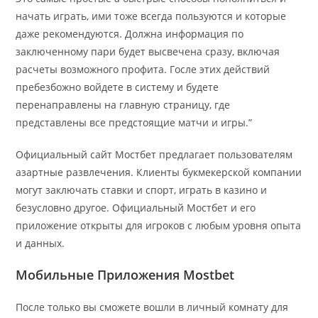
начать играть, ими тоже всегда пользуются и которые
даже рекомендуются. Должна информация по
заключенному пари будет высвечена сразу, включая
расчеты возможного профита. Госле этих действий
пребезбожно войдете в систему и будете
перенаправлены на главную страницу, где
представлены все предстоящие матчи и игры.”
Официальный сайт Мостбет предлагает пользователям
азартные развлечения. Клиенты букмекерской компании
могут заключать ставки и спорт, играть в казино и
безусловно другое. Официальный Мостбет и его
приложение открыты для игроков с любым уровня опыта
и данных.
Мобильные Приложения Mostbet
После только вы сможете вошли в личный комнату для