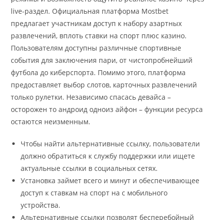
live-раздел. Официальная платформа Mostbet
предлагает участникам доступ к набору азартных
развлечений, вплоть ставки на спорт плюс казино.
Пользователям доступны различные спортивные
события для заключения пари, от чистопробнейший
футбола до киберспорта. Помимо этого, платформа
предоставляет выбор слотов, карточных развлечений
только рулетки. Независимо спасась девайса –
осторожен то андроид одноиз айфон – функции ресурса
остаются неизменным.
Чтобы найти альтернативные ссылку, пользователи
должно обратиться к службу поддержки или ищете
актуальные ссылки в социальных сетях.
Установка займет всего и минут и обеспечивающее
доступ к ставкам на спорт на с мобильного
устройства.
Альтернативные ссылки позволят бесперебойный