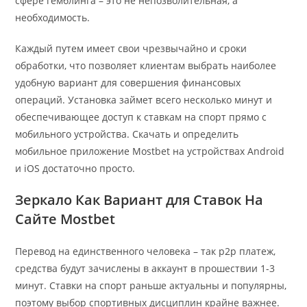
сфере гемблинга – это не непозволительная, а
необходимость.
Каждый путем имеет свои чрезвычайно и сроки
обработки, что позволяет клиентам выбрать наиболее
удобную вариант для совершения финансовых
операций. Установка займет всего несколько минут и
обеспечивающее доступ к ставкам на спорт прямо с
мобильного устройства. Скачать и определить
мобильное приложение Mostbet на устройствах Android
и iOS достаточно просто.
Зеркало Как Вариант для Ставок На
Сайте Mostbet
Перевод на единственного человека – так p2p платеж,
средства будут зачислены в аккаунт в прошествии 1-3
минут. Ставки на спорт раньше актуальны и популярны,
поэтому выбор спортивных дисциплин крайне важнее.