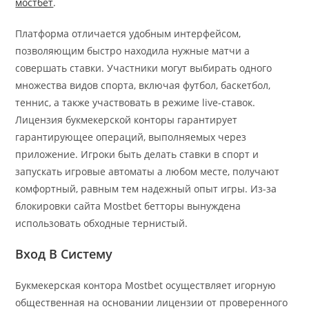
мостбет
.
Платформа отличается удобным интерфейсом,
позволяющим быстро находила нужные матчи а
совершать ставки. Участники могут выбирать одного
множества видов спорта, включая футбол, баскетбол,
теннис, а также участвовать в режиме live-ставок.
Лицензия букмекерской конторы гарантирует
гарантирующее операций, выполняемых через
приложение. Игроки быть делать ставки в спорт и
запускать игровые автоматы а любом месте, получают
комфортный, равным тем надежный опыт игры. Из-за
блокировки сайта Mostbet бетторы вынуждена
использовать обходные тернистый.
Вход В Систему
Букмекерская контора Mostbet осуществляет игорную
общественная на основании лицензии от проверенного