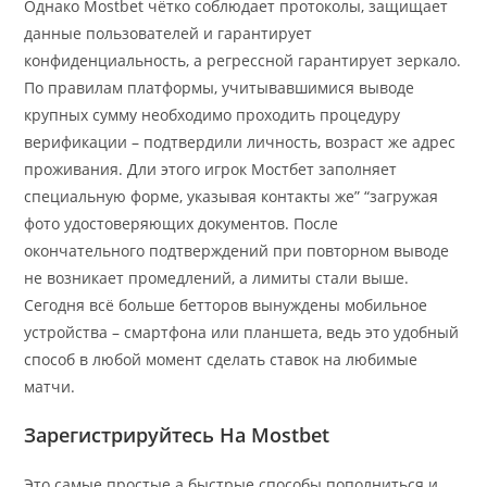
Однако Mostbet чётко соблюдает протоколы, защищает
данные пользователей и гарантирует
конфиденциальность, а регрессной гарантирует зеркало.
По правилам платформы, учитывавшимися выводе
крупных сумму необходимо проходить процедуру
верификации – подтвердили личность, возраст же адрес
проживания. Дли этого игрок Мостбет заполняет
специальную форме, указывая контакты же” “загружая
фото удостоверяющих документов. После
окончательного подтверждений при повторном выводе
не возникает промедлений, а лимиты стали выше.
Сегодня всё больше бетторов вынуждены мобильное
устройства – смартфона или планшета, ведь это удобный
способ в любой момент сделать ставок на любимые
матчи.
Зарегистрируйтесь На Mostbet
Это самые простые а быстрые способы пополниться и