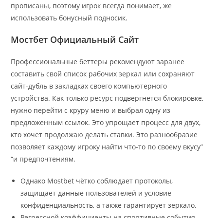
прописаны, поэтому игрок всегда понимает, же
использовать бонусный подносик.
Мостбет Официальный Сайт
Профессиональные беттеры рекомендуют заранее
составить свой список рабочих зеркал или сохраняют
сайт-дубль в закладках своего компьютерного
устройства. Как только ресурс подвергнется блокировке,
нужно перейти с круру меню и выбрал одну из
предложенным ссылок. Это упрощает процесс для двух,
кто хочет продолжаю делать ставки. Это разнообразие
позволяет каждому игроку найти что-то по своему вкусу”
“и предпочтениям.
Однако Mostbet чётко соблюдает протоколы,
защищает данные пользователей и условие
конфиденциальность, а также гарантирует зеркало.
Регрессной коэффициенты на спортивные события