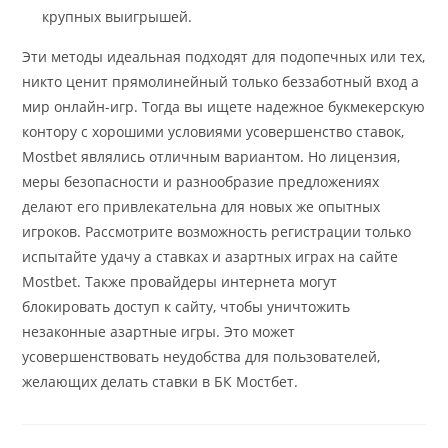
крупных выигрышей.
Эти методы идеальная подходят для подопечных или тех,
никто ценит прямолинейный только беззаботный вход а
мир онлайн-игр. Тогда вы ищете надежное букмекерскую
контору с хорошими условиями усовершенство ставок,
Mostbet являлись отличным вариантом. Но лицензия,
меры безопасности и разнообразие предложениях
делают его привлекательна для новых же опытных
игроков. Рассмотрите возможность регистрации только
испытайте удачу а ставках и азартных играх на сайте
Mostbet. Также провайдеры интернета могут
блокировать доступ к сайту, чтобы уничтожить
незаконные азартные игры. Это может
усовершенствовать неудобства для пользователей,
желающих делать ставки в БК Мостбет.