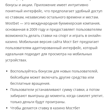
бонусы и акции. Приложение имеет интуитивно
понятный интерфейс, что предполагает удобный доступ
ко ставкам, независимо остального времени и местам.
Mostbet — это международная букмекерская компания,
основанная в 2009 году и предоставляет пользователям
возможность делать ставки на спорт и играть в онлайн-
казино. Мобильная версия сайта Мост Бет предлагает
пользователям адаптированный интерфейс, который
идеальная подходит для просмотра на мобильных
устройствах.
Воспользуйтесь бонусом для новых пользователей,
бейсибцем может включать другие средства или
бесплатные вращения.
Пользователи устанавливают сумму ставки, а потом
забирают выигрыш до момента, когда самолет улетит,
только деньги будут проиграны.
Чтобы делается ставку в казино Мостбет