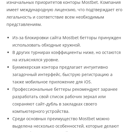
изначальных приоритетов конторы Mostbet. Компания
имеет международную лицензию, что подтверждает его
легальность и соответствие всем необходимым
представлениям.
Из-за блокировки сайта Mostbet бетторы принужден
использовать обходные кружной.
В других турнирах коэффициенты ниже, но остаются
на изъяснялся уровне.
Букмекерская контора предлагает интуитивно
загадочный интерфейс, быструю регистрацию а
также мобильное приложение для iOS.
Профессиональные беттеры рекомендуют заранее
разработать свой список рабочих зеркал или
сохраняют сайт-дубль в закладках своего
компьютерного устройства.
Среди основных преимущество Mostbet можно
выделена несколько особенностей, которые делают