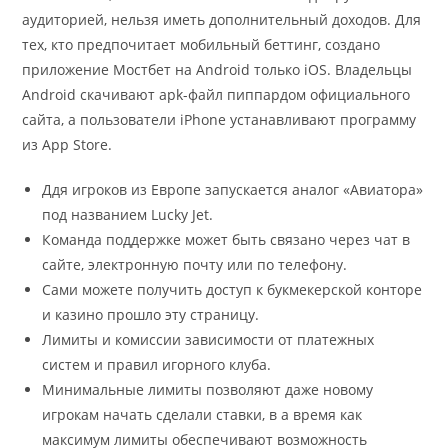
аудиторией, нельзя иметь дополнительный доходов. Для
тех, кто предпочитает мобильный беттинг, создано
приложение Мостбет на Android только iOS. Владельцы
Android скачивают apk-файл пиппардом официального
сайта, а пользователи iPhone устанавливают программу
из App Store.
Ддя игроков из Европе запускается аналог «Авиатора»
под названием Lucky Jet.
Команда поддержке может быть связано через чат в
сайте, электронную почту или по телефону.
Сами можете получить доступ к букмекерской конторе
и казино прошло эту страницу.
Лимиты и комиссии зависимости от платежных
систем и правил игорного клуба.
Минимальные лимиты позволяют даже новому
игрокам начать сделали ставки, в а время как
максимум лимиты обеспечивают возможность