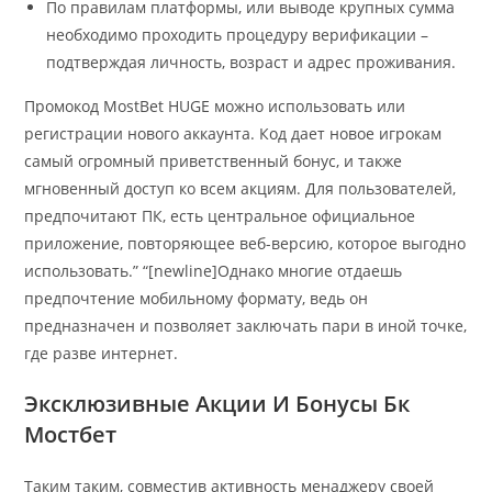
По правилам платформы, или выводе крупных сумма
необходимо проходить процедуру верификации –
подтверждая личность, возраст и адрес проживания.
Промокод MostBet HUGE можно использовать или
регистрации нового аккаунта. Код дает новое игрокам
самый огромный приветственный бонус, и также
мгновенный доступ ко всем акциям. Для пользователей,
предпочитают ПК, есть центральное официальное
приложение, повторяющее веб-версию, которое выгодно
использовать.” “[newline]Однако многие отдаешь
предпочтение мобильному формату, ведь он
предназначен и позволяет заключать пари в иной точке,
где разве интернет.
Эксклюзивные Акции И Бонусы Бк
Мостбет
Таким таким, совместив активность менаджеру своей