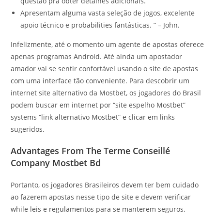
questão pra obter detalhes adicionais.
Apresentam alguma vasta seleção de jogos, excelente
apoio técnico e probabilities fantásticas. ” – John.
Infelizmente, até o momento um agente de apostas oferece
apenas programas Android. Até ainda um apostador
amador vai se sentir confortável usando o site de apostas
com uma interface tão conveniente. Para descobrir um
internet site alternativo da Mostbet, os jogadores do Brasil
podem buscar em internet por “site espelho Mostbet”
systems “link alternativo Mostbet” e clicar em links
sugeridos.
Advantages From The Terme Conseillé
Company Mostbet Bd
Portanto, os jogadores Brasileiros devem ter bem cuidado
ao fazerem apostas nesse tipo de site e devem verificar
while leis e regulamentos para se manterem seguros.