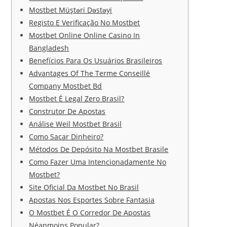
Mostbet Müştəri Dəstəyi
Registo E Verificação No Mostbet
Mostbet Online Online Casino In
Bangladesh
Benefícios Para Os Usuários Brasileiros
Advantages Of The Terme Conseillé
Company Mostbet Bd
Mostbet É Legal Zero Brasil?
Construtor De Apostas
Análise Weil Mostbet Brasil
Como Sacar Dinheiro?
Métodos De Depósito Na Mostbet Brasile
Como Fazer Uma Intencionadamente No
Mostbet?
Site Oficial Da Mostbet No Brasil
Apostas Nos Esportes Sobre Fantasia
O Mostbet É O Corredor De Apostas
Néanmoins Popular?