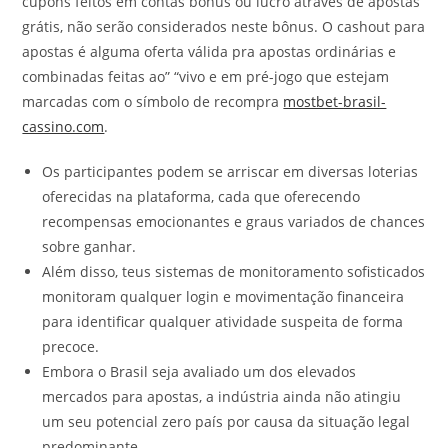
cupons feitos em contas bônus ou lucro através de apostas
grátis, não serão considerados neste bônus. O cashout para
apostas é alguma oferta válida pra apostas ordinárias e
combinadas feitas ao” “vivo e em pré-jogo que estejam
marcadas com o símbolo de recompra
mostbet-brasil-
cassino.com
.
Os participantes podem se arriscar em diversas loterias
oferecidas na plataforma, cada que oferecendo
recompensas emocionantes e graus variados de chances
sobre ganhar.
Além disso, teus sistemas de monitoramento sofisticados
monitoram qualquer login e movimentação financeira
para identificar qualquer atividade suspeita de forma
precoce.
Embora o Brasil seja avaliado um dos elevados
mercados para apostas, a indústria ainda não atingiu
um seu potencial zero país por causa da situação legal
predominante.