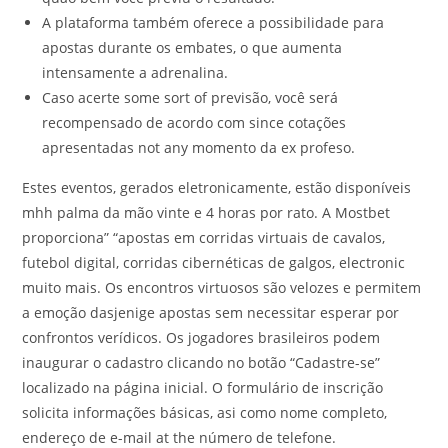
A plataforma também oferece a possibilidade para
apostas durante os embates, o que aumenta
intensamente a adrenalina.
Caso acerte some sort of previsão, você será
recompensado de acordo com since cotações
apresentadas not any momento da ex profeso.
Estes eventos, gerados eletronicamente, estão disponíveis
mhh palma da mão vinte e 4 horas por rato. A Mostbet
proporciona” “apostas em corridas virtuais de cavalos,
futebol digital, corridas cibernéticas de galgos, electronic
muito mais. Os encontros virtuosos são velozes e permitem
a emoção dasjenige apostas sem necessitar esperar por
confrontos verídicos. Os jogadores brasileiros podem
inaugurar o cadastro clicando no botão “Cadastre-se”
localizado na página inicial. O formulário de inscrição
solicita informações básicas, asi como nome completo,
endereço de e-mail at the número de telefone.