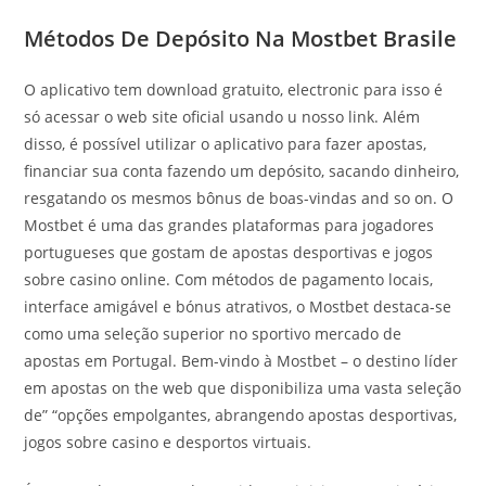
Métodos De Depósito Na Mostbet Brasile
O aplicativo tem download gratuito, electronic para isso é
só acessar o web site oficial usando u nosso link. Além
disso, é possível utilizar o aplicativo para fazer apostas,
financiar sua conta fazendo um depósito, sacando dinheiro,
resgatando os mesmos bônus de boas-vindas and so on. O
Mostbet é uma das grandes plataformas para jogadores
portugueses que gostam de apostas desportivas e jogos
sobre casino online. Com métodos de pagamento locais,
interface amigável e bónus atrativos, o Mostbet destaca-se
como uma seleção superior no sportivo mercado de
apostas em Portugal. Bem-vindo à Mostbet – o destino líder
em apostas on the web que disponibiliza uma vasta seleção
de” “opções empolgantes, abrangendo apostas desportivas,
jogos sobre casino e desportos virtuais.