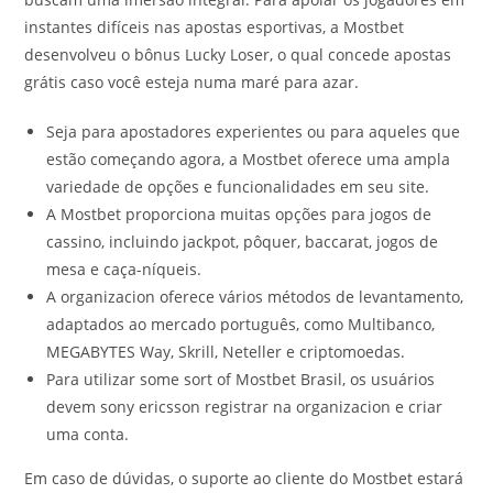
instantes difíceis nas apostas esportivas, a Mostbet
desenvolveu o bônus Lucky Loser, o qual concede apostas
grátis caso você esteja numa maré para azar.
Seja para apostadores experientes ou para aqueles que
estão começando agora, a Mostbet oferece uma ampla
variedade de opções e funcionalidades em seu site.
A Mostbet proporciona muitas opções para jogos de
cassino, incluindo jackpot, pôquer, baccarat, jogos de
mesa e caça-níqueis.
A organizacion oferece vários métodos de levantamento,
adaptados ao mercado português, como Multibanco,
MEGABYTES Way, Skrill, Neteller e criptomoedas.
Para utilizar some sort of Mostbet Brasil, os usuários
devem sony ericsson registrar na organizacion e criar
uma conta.
Em caso de dúvidas, o suporte ao cliente do Mostbet estará