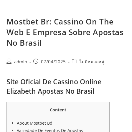
Mostbet Br: Cassino On The
Web E Empresa Sobre Apostas
No Brasil
admin
07/04/2025
ไม่มีหมวดหมู่
Site Oficial De Cassino Online
Elizabeth Apostas No Brasil
Content
About Mostbet Bd
Variedade De Eventos De Apostas