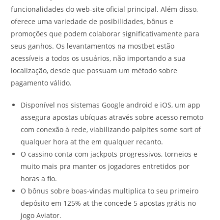
funcionalidades do web-site oficial principal. Além disso,
oferece uma variedade de posibilidades, bônus e
promoções que podem colaborar significativamente para
seus ganhos. Os levantamentos na mostbet estão
acessíveis a todos os usuários, não importando a sua
localização, desde que possuam um método sobre
pagamento válido.
Disponível nos sistemas Google android e iOS, um app
assegura apostas ubíquas através sobre acesso remoto
com conexão à rede, viabilizando palpites some sort of
qualquer hora at the em qualquer recanto.
O cassino conta com jackpots progressivos, torneios e
muito mais pra manter os jogadores entretidos por
horas a fio.
O bônus sobre boas-vindas multiplica to seu primeiro
depósito em 125% at the concede 5 apostas grátis no
jogo Aviator.