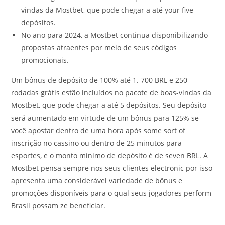
vindas da Mostbet, que pode chegar a até your five
depósitos.
No ano para 2024, a Mostbet continua disponibilizando
propostas atraentes por meio de seus códigos
promocionais.
Um bônus de depósito de 100% até 1. 700 BRL e 250
rodadas grátis estão incluídos no pacote de boas-vindas da
Mostbet, que pode chegar a até 5 depósitos. Seu depósito
será aumentado em virtude de um bônus para 125% se
você apostar dentro de uma hora após some sort of
inscrição no cassino ou dentro de 25 minutos para
esportes, e o monto mínimo de depósito é de seven BRL. A
Mostbet pensa sempre nos seus clientes electronic por isso
apresenta uma considerável variedade de bônus e
promoções disponíveis para o qual seus jogadores perform
Brasil possam ze beneficiar.