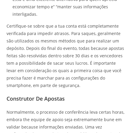
economizar tempo e” “manter suas informações
interligadas.
Certifique-se sobre que a tua conta está completamente
verificada para impedir atrasos. Para saques, geralmente
são utilizados os mesmos métodos que para realizar um
depósito. Depois do final do evento, todas because apostas
feitas são resolvidas dentro sobre 30 dias e os vencedores
tem a possibilidade de sacar seus lucros. É importante
levar em consideração os quais a primeira coisa que você
precisa fazer é marchar para as configurações do
smartphone, em parte de segurança.
Construtor De Apostas
Normalmente, o processo de conferência leva certas horas,
embora the equipe de apoio seja extremamente bune em
validar because informações enviadas. Uma vez