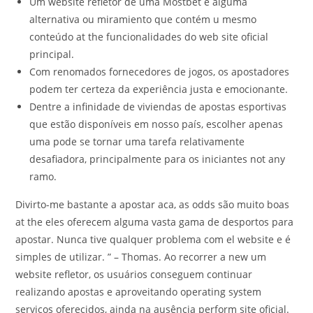
Um website refletor de uma Mostbet é alguma
alternativa ou miramiento que contém u mesmo
conteúdo at the funcionalidades do web site oficial
principal.
Com renomados fornecedores de jogos, os apostadores
podem ter certeza da experiência justa e emocionante.
Dentre a infinidade de viviendas de apostas esportivas
que estão disponíveis em nosso país, escolher apenas
uma pode se tornar uma tarefa relativamente
desafiadora, principalmente para os iniciantes not any
ramo.
Divirto-me bastante a apostar aca, as odds são muito boas
at the eles oferecem alguma vasta gama de desportos para
apostar. Nunca tive qualquer problema com el website e é
simples de utilizar. ” – Thomas. Ao recorrer a new um
website refletor, os usuários conseguem continuar
realizando apostas e aproveitando operating system
serviços oferecidos, ainda na ausência perform site oficial.