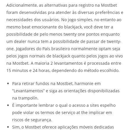
Adicionalmente, as alternativas para registro na Mostbet
foram desenvolvidas pra atender às diversas preferências e
necessidades dos usuários. No jogo simples, no entanto ao
mesmo beat emocionante do blackjack, você deve ter a
possibilidade de pelo menos twenty one pontos enquanto
um dealer nunca tem a possibilidade de passar de twenty-
one. Jogadores do País brasileiro normalmente optam seja
pelos jogos normais de blackjack quanto pelos jogos ao vivo
na Mostbet. A maioria 2 levantamentos é processada entre
15 minutos e 24 horas, dependendo do método escolhido.
Para retirar fundos na Mostbet, harmonie em
“Levantamentos” e siga as orientações disponibilizadas
na trampolín.
É importante lembrar o qual o acesso a sites espelho
pode violar os termos de serviço at the implicar em
riscos de segurança.
Sim, o Mostbet oferece aplicações móveis dedicadas