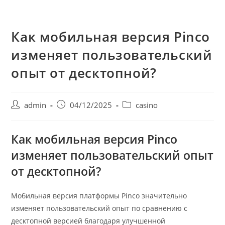
Как мобильная версия Pinco
изменяет пользовательский
опыт от десктопной?
admin
04/12/2025
casino
Как мобильная версия Pinco
изменяет пользовательский опыт
от десктопной?
Мобильная версия платформы Pinco значительно
изменяет пользовательский опыт по сравнению с
десктопной версией благодаря улучшенной