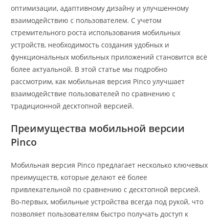
оптимизации, адаптивному дизайну и улучшенному
взаимодействию с пользователем. С учетом
стремительного роста использования мобильных
устройств, необходимость создания удобных и
функциональных мобильных приложений становится всё
более актуальной. В этой статье мы подробно
рассмотрим, как мобильная версия Pinco улучшает
взаимодействие пользователей по сравнению с
традиционной десктопной версией.
Преимущества мобильной версии
Pinco
Мобильная версия Pinco предлагает несколько ключевых
преимуществ, которые делают её более
привлекательной по сравнению с десктопной версией.
Во-первых, мобильные устройства всегда под рукой, что
позволяет пользователям быстро получать доступ к