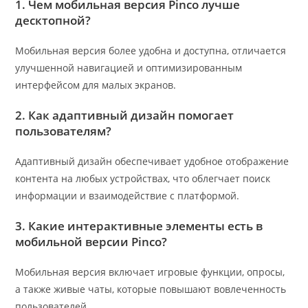
1. Чем мобильная версия Pinco лучше
десктопной?
Мобильная версия более удобна и доступна, отличается
улучшенной навигацией и оптимизированным
интерфейсом для малых экранов.
2. Как адаптивный дизайн помогает
пользователям?
Адаптивный дизайн обеспечивает удобное отображение
контента на любых устройствах, что облегчает поиск
информации и взаимодействие с платформой.
3. Какие интерактивные элементы есть в
мобильной версии Pinco?
Мобильная версия включает игровые функции, опросы,
а также живые чаты, которые повышают вовлеченность
пользователей.