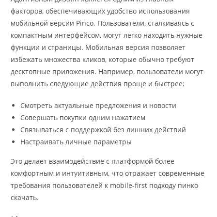
факторов, обеспечивающих удобство использования
мобильной версии Pinco. Пользователи, сталкиваясь с
компактным интерфейсом, могут легко находить нужные
функции и страницы. Мобильная версия позволяет
избежать множества кликов, которые обычно требуют
десктопные приложения. Например, пользователи могут
выполнить следующие действия проще и быстрее:
Смотреть актуальные предложения и новости
Совершать покупки одним нажатием
Связываться с поддержкой без лишних действий
Настраивать личные параметры
Это делает взаимодействие с платформой более
комфортным и интуитивным, что отражает современные
требования пользователей к mobile-first подходу пинко
скачать.