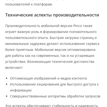
пользователей к платформе.
Технические аспекты производительности
Производительность мобильной версии Pinco также
играет важную роль в формировании положительного
пользовательского опыта. Быстрая загрузка страниц и
минимальные задержки делают использование сервиса
более приятным. Мобильная версия оптимизирована
для работы как на современных, так и на устаревших
устройствах. Возникающие технические достоинства
включают:
Оптимизация изображений и медиа-контента
Использование кэширования для быстрого доступа к
информации
Совершенствованные алгоритмы обработки запросов
Эти аспекты обеспечивают стабильность и надежность