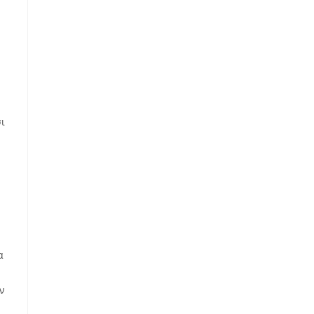
ι
α
ν