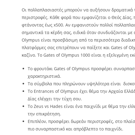
Οι πολλαπλασιαστές μπορούν να αυξήσουν δραματικά τα
περιστροφές. Κάθε φορά που εμφανίζεται ο Θεός Δίας, 
φτάνοντας έως x500. Αν εμφανιστούν πολλοί πολλαπλασι
σημαντικά τα κέρδη σας, ειδικά όταν συνδυάζονται με 
Olympus είναι προσβάσιμη από τα περισσότερα διαδικτυ
πλατφόρμες σας επιτρέπουν να παίξετε και Gates of O
καζίνο. Το Gates of Olympus 1000 είναι η εξελιγμένη εκ
Το φρουτάκι Gates of Olympus προσφέρει συναρπαστ
χαρακτηριστικά.
Τα σύμβολα που πληρώνουν υψηλότερα είναι δισκο
Το Entrances of Olympus έχει θέμα την Αρχαία Ελλά
Δίας ελέγχει την τύχη σου.
Το Zeus vs Hades είναι ένα παιχνίδι με θέμα την ελλη
την επικράτηση.
Επιπλέον, προσφέρει δωρεάν περιστροφές, στο πλαί
πιο συναρπαστικό και απρόβλεπτο το παιχνίδι.