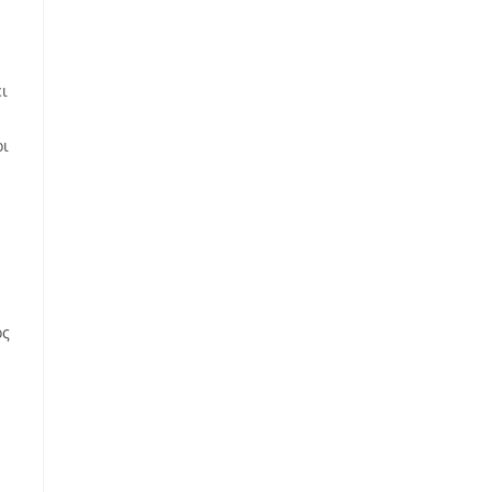
ι
οι
ός