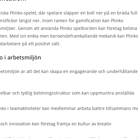
siska Plinko-spelet, där spelare släpper en boll ner på en bräda full
instfickor längst ner. Inom ramen för gamification kan Plinko
miljöer. Genom att använda Plinko spelborden kan företag belöna
teten. Med sin enkla men beroendeframkallande mekanik kan Plink
rbetare på ett positivt sätt.
 i arbetsmiljön
betsmiljön är att det kan skapa en engagerande och underhållande
delbar och tydlig belöningsstruktur som kan uppmuntra anställda
nko i teamaktiviteter kan medlemmar arbeta bättre tillsammans m
ch innovation kan företag främja en kultur av kreativ