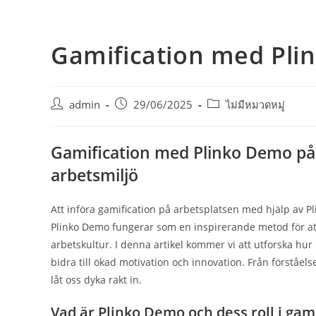
Gamification med Pli
admin
29/06/2025
ไม่มีหมวดหมู่
Gamification med Plinko Demo på 
arbetsmiljö
Att införa gamification på arbetsplatsen med hjälp av Pl
Plinko Demo fungerar som en inspirerande metod för at
arbetskultur. I denna artikel kommer vi att utforska hur
bidra till ökad motivation och innovation. Från förståel
låt oss dyka rakt in.
Vad är Plinko Demo och dess roll i gam