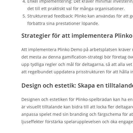
Enkel implementering: Det kräver minimal investering 
det till ett praktiskt val för många organisationer.
Strukturerad feedback: Plinko kan användas för att ge
förbättra sina prestationer löpande.
Strategier för att implementera Plink
Att implementera Plinko Demo på arbetsplatsen kräver me
det mesta av denna gamification-strategi bör företag över
upp tydliga regler och mål för deltagarna, så att alla v
att regelbundet uppdatera prisstrukturen för att hålla 
Design och estetik: Skapa en tilltalan
Designen och estetiken för Plinko-spelbrädan kan ha en 
är visuellt tilltalande kan bidra till att locka fler delt
anpassa spelet med sin branding och färgschema för att
ljuseffekter förstärka spelarupplevelsen och öka engag