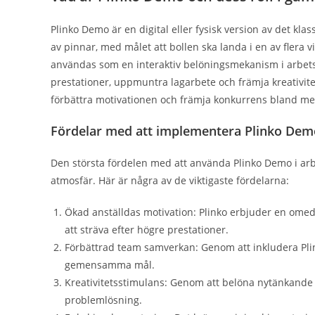
Plinko Demo är en digital eller fysisk version av det klas
av pinnar, med målet att bollen ska landa i en av flera v
användas som en interaktiv belöningsmekanism i arbets
prestationer, uppmuntra lagarbete och främja kreativi
förbättra motivationen och främja konkurrens bland meda
Fördelar med att implementera Plinko Demo
Den största fördelen med att använda Plinko Demo i ar
atmosfär. Här är några av de viktigaste fördelarna:
Ökad anställdas motivation: Plinko erbjuder en ome
att sträva efter högre prestationer.
Förbättrad team samverkan: Genom att inkludera Pli
gemensamma mål.
Kreativitetsstimulans: Genom att belöna nytänkande o
problemlösning.