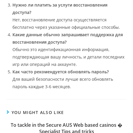
Нужно ли платить за услуги восстановления
доступа?
Нет, восстановление доступа осуществляется
бесплатно через указанные официальные способы.
Какие данные обычно запрашивает поддержка для
восстановления доступа?
Обычно это идентификационная информация,
подтверждающая вашу личность, и детали последних
игр или операций на аккаунте.
Как часто рекомендуется обновлять пароль?
Для вашей безопасности лучше всего обновлять
пароль каждые 3-6 месяцев.
YOU MIGHT ALSO LIKE
To tackle in the Secure AUS Web based casinos �
Specialist Tips and tricks