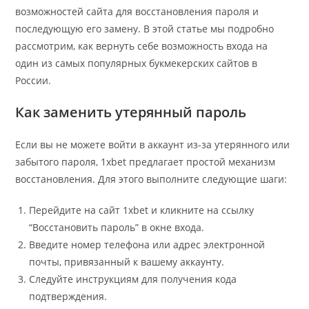
возможностей сайта для восстановления пароля и
последующую его замену. В этой статье мы подробно
рассмотрим, как вернуть себе возможность входа на
один из самых популярных букмекерских сайтов в
России.
Как заменить утерянный пароль
Если вы не можете войти в аккаунт из-за утерянного или
забытого пароля, 1xbet предлагает простой механизм
восстановления. Для этого выполните следующие шаги:
Перейдите на сайт 1xbet и кликните на ссылку
“Восстановить пароль” в окне входа.
Введите номер телефона или адрес электронной
почты, привязанный к вашему аккаунту.
Следуйте инструкциям для получения кода
подтверждения.