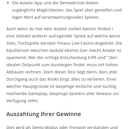
Die Aviator-App und die Demoversion bieten
zugängliche Möglichkeiten, das Spiel über genießen und
legen Wert auf verantwortungsvolles Spielen.
Auch wenn du hier kein Aviator zocken kannst, findest i
eine Vielzahl anderer aufregender Spiele auf welche weise
Slots, Tischspiele darüber hinaus Live-Casino-Angebote. Die
Equilibrium zwischen Geduld ebenso Gier macht Aviator so
spannend. Wer die richtige Entscheidung trifft und” “den
idealen Zeitpunkt zum Aussteigen findet, muss mit hohen
Abbauen rechnen. Doch dieser Reiz liegt darin, dass jede
Durchgang auch das Risiko birgt, alles zu verlieren. Einer
welcher Hauptgründe ist dasjenige einfache und süchtig
machende Gameplay, dasjenige Spielern aller Niveaus zur
Verfügung steht.
Auszahlung Ihrer Gewinne
Dies wird als Demo-Modus oder Freispiel verstanden und