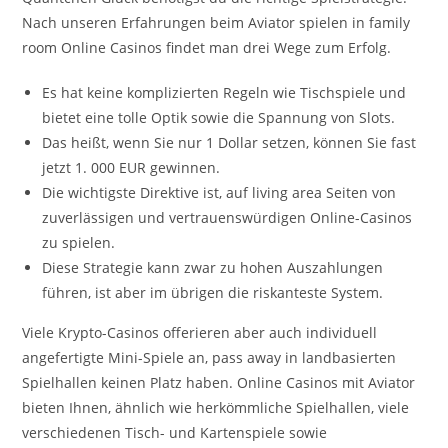
Nach unseren Erfahrungen beim Aviator spielen in family
room Online Casinos findet man drei Wege zum Erfolg.
Es hat keine komplizierten Regeln wie Tischspiele und
bietet eine tolle Optik sowie die Spannung von Slots.
Das heißt, wenn Sie nur 1 Dollar setzen, können Sie fast
jetzt 1. 000 EUR gewinnen.
Die wichtigste Direktive ist, auf living area Seiten von
zuverlässigen und vertrauenswürdigen Online-Casinos
zu spielen.
Diese Strategie kann zwar zu hohen Auszahlungen
führen, ist aber im übrigen die riskanteste System.
Viele Krypto-Casinos offerieren aber auch individuell
angefertigte Mini-Spiele an, pass away in landbasierten
Spielhallen keinen Platz haben. Online Casinos mit Aviator
bieten Ihnen, ähnlich wie herkömmliche Spielhallen, viele
verschiedenen Tisch- und Kartenspiele sowie