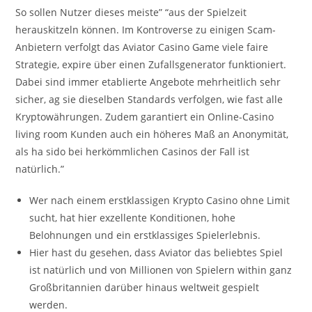
So sollen Nutzer dieses meiste” “aus der Spielzeit
herauskitzeln können. Im Kontroverse zu einigen Scam-
Anbietern verfolgt das Aviator Casino Game viele faire
Strategie, expire über einen Zufallsgenerator funktioniert.
Dabei sind immer etablierte Angebote mehrheitlich sehr
sicher, ag sie dieselben Standards verfolgen, wie fast alle
Kryptowährungen. Zudem garantiert ein Online-Casino
living room Kunden auch ein höheres Maß an Anonymität,
als ha sido bei herkömmlichen Casinos der Fall ist
natürlich.”
Wer nach einem erstklassigen Krypto Casino ohne Limit
sucht, hat hier exzellente Konditionen, hohe
Belohnungen und ein erstklassiges Spielerlebnis.
Hier hast du gesehen, dass Aviator das beliebtes Spiel
ist natürlich und von Millionen von Spielern within ganz
Großbritannien darüber hinaus weltweit gespielt
werden.