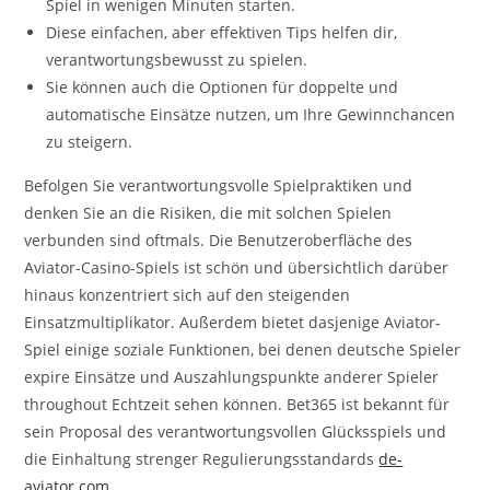
Spiel in wenigen Minuten starten.
Diese einfachen, aber effektiven Tips helfen dir,
verantwortungsbewusst zu spielen.
Sie können auch die Optionen für doppelte und
automatische Einsätze nutzen, um Ihre Gewinnchancen
zu steigern.
Befolgen Sie verantwortungsvolle Spielpraktiken und
denken Sie an die Risiken, die mit solchen Spielen
verbunden sind oftmals. Die Benutzeroberfläche des
Aviator-Casino-Spiels ist schön und übersichtlich darüber
hinaus konzentriert sich auf den steigenden
Einsatzmultiplikator. Außerdem bietet dasjenige Aviator-
Spiel einige soziale Funktionen, bei denen deutsche Spieler
expire Einsätze und Auszahlungspunkte anderer Spieler
throughout Echtzeit sehen können. Bet365 ist bekannt für
sein Proposal des verantwortungsvollen Glücksspiels und
die Einhaltung strenger Regulierungsstandards
de-
aviator.com
.