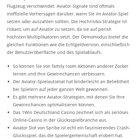
Flugzeug verschwindet. Aviator-Signale sind oftmals
inoffizielle Vorhersagen darüber, wann Sie im Aviator-Spiel
setzen oder auszahlen sollten. Die Hochrisiko-Strategie ist
riskant, um auf Aviator zu setzen, da sie auf perish
höchsten Multiplikatoren setzt. Der Demomodus bietet die
gleichen Funktionen wie die Echtgeldversion, einschließlich
der Benutzeroberfläche und des Spielablaufs.
So können Sie von family room Aktionen anderer Zocker
lernen und Ihre Gewinnchancen verbessern.
Der Aviator-Spielautomat hat kinderleicht an Beliebtheit
bei Spielern auf jeder ganzen Welt gewonnen.
Es gibt mehrere Aviator-Strategien, mit denen Sie Ihre
Gewinnchancen optimalisieren können.
Das 1Win Deutschland Casino zeichnet sich als seriöses
Online-Casino in der Glücksspielbranche aus.
Aviator Slot von Spribe ist echt ein faszinierendes Crash-
Glücksspiel, das die Spielergemeinschaft erobert hat.