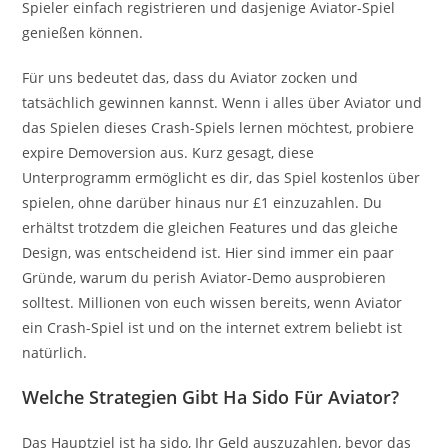
Spieler einfach registrieren und dasjenige Aviator-Spiel
genießen können.
Für uns bedeutet das, dass du Aviator zocken und
tatsächlich gewinnen kannst. Wenn i alles über Aviator und
das Spielen dieses Crash-Spiels lernen möchtest, probiere
expire Demoversion aus. Kurz gesagt, diese
Unterprogramm ermöglicht es dir, das Spiel kostenlos über
spielen, ohne darüber hinaus nur £1 einzuzahlen. Du
erhältst trotzdem die gleichen Features und das gleiche
Design, was entscheidend ist. Hier sind immer ein paar
Gründe, warum du perish Aviator-Demo ausprobieren
solltest. Millionen von euch wissen bereits, wenn Aviator
ein Crash-Spiel ist und on the internet extrem beliebt ist
natürlich.
Welche Strategien Gibt Ha Sido Für Aviator?
Das Hauptziel ist ha sido, Ihr Geld auszuzahlen, bevor das