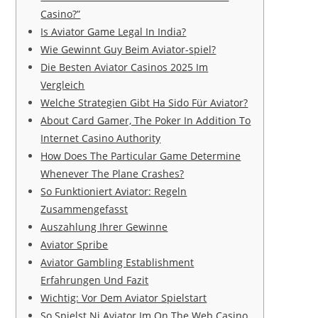
Casino?”
Is Aviator Game Legal In India?
Wie Gewinnt Guy Beim Aviator-spiel?
Die Besten Aviator Casinos 2025 Im
Vergleich
Welche Strategien Gibt Ha Sido Für Aviator?
About Card Gamer, The Poker In Addition To
Internet Casino Authority
How Does The Particular Game Determine
Whenever The Plane Crashes?
So Funktioniert Aviator: Regeln
Zusammengefasst
Auszahlung Ihrer Gewinne
Aviator Spribe
Aviator Gambling Establishment
Erfahrungen Und Fazit
Wichtig: Vor Dem Aviator Spielstart
So Spielst Ni Aviator Im On The Web Casino