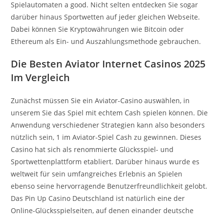
Spielautomaten a good. Nicht selten entdecken Sie sogar
darüber hinaus Sportwetten auf jeder gleichen Webseite.
Dabei können Sie Kryptowährungen wie Bitcoin oder
Ethereum als Ein- und Auszahlungsmethode gebrauchen.
Die Besten Aviator Internet Casinos 2025
Im Vergleich
Zunächst müssen Sie ein Aviator-Casino auswählen, in
unserem Sie das Spiel mit echtem Cash spielen können. Die
Anwendung verschiedener Strategien kann also besonders
nützlich sein, 1 im Aviator-Spiel Cash zu gewinnen. Dieses
Casino hat sich als renommierte Glücksspiel- und
Sportwettenplattform etabliert. Darüber hinaus wurde es
weltweit für sein umfangreiches Erlebnis an Spielen
ebenso seine hervorragende Benutzerfreundlichkeit gelobt.
Das Pin Up Casino Deutschland ist natürlich eine der
Online-Glücksspielseiten, auf denen einander deutsche