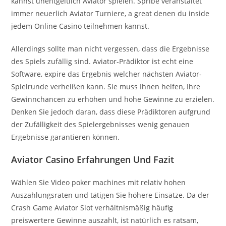
kannst unentgeltlich Aviator spielen. Spribe veranstaltet
immer neuerlich Aviator Turniere, a great denen du inside
jedem Online Casino teilnehmen kannst.
Allerdings sollte man nicht vergessen, dass die Ergebnisse
des Spiels zufällig sind. Aviator-Prädiktor ist echt eine
Software, expire das Ergebnis welcher nächsten Aviator-
Spielrunde verheißen kann. Sie muss Ihnen helfen, Ihre
Gewinnchancen zu erhöhen und hohe Gewinne zu erzielen.
Denken Sie jedoch daran, dass diese Prädiktoren aufgrund
der Zufälligkeit des Spielergebnisses wenig genauen
Ergebnisse garantieren können.
Aviator Casino Erfahrungen Und Fazit
Wählen Sie Video poker machines mit relativ hohen
Auszahlungsraten und tätigen Sie höhere Einsätze. Da der
Crash Game Aviator Slot verhältnismäßig häufig
preiswertere Gewinne auszahlt, ist natürlich es ratsam,