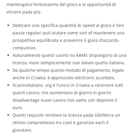
mantengono l’entusiasmo del gioco e le opportunità di
vincere pada più.
Dedicare una specifica quantità di speed al gioco e fare
pause regolari può aiutare some sort of mantenere una
prospettiva equilibrata e prevenire il gioco d’azzardo
compulsivo.
Naturalmente questi casinò no AAMS dispongono di una
licenza, mum semplicemente non dalam quella italiana.
Da qualche tempo questo metodo di pagamento, legale
anche in Croatia, è apprezzato electronic accettato.
Ilcasinoitaliano. org è l’unico in Croatia a recensire tutti
questi casino, che aumentano di giorno in giorno
disadvantage nuovi casino non aams con deposito 5
euro.
Questi requisiti rendono la licenza pada Gibilterra un
ottimo compromesso tra costi e garanzie each il
giocatore.