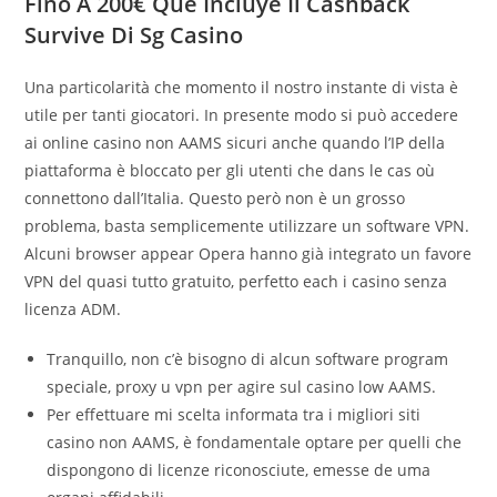
Fino A 200€ Que Incluye Il Cashback
Survive Di Sg Casino
Una particolarità che momento il nostro instante di vista è
utile per tanti giocatori. In presente modo si può accedere
ai online casino non AAMS sicuri anche quando l’IP della
piattaforma è bloccato per gli utenti che dans le cas où
connettono dall’Italia. Questo però non è un grosso
problema, basta semplicemente utilizzare un software VPN.
Alcuni browser appear Opera hanno già integrato un favore
VPN del quasi tutto gratuito, perfetto each i casino senza
licenza ADM.
Tranquillo, non c’è bisogno di alcun software program
speciale, proxy u vpn per agire sul casino low AAMS.
Per effettuare mi scelta informata tra i migliori siti
casino non AAMS, è fondamentale optare per quelli che
dispongono di licenze riconosciute, emesse de uma