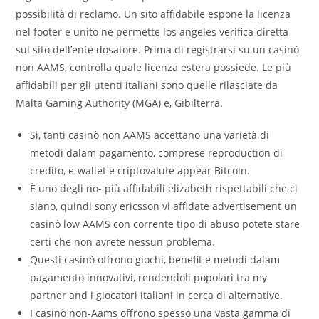
possibilità di reclamo. Un sito affidabile espone la licenza
nel footer e unito ne permette los angeles verifica diretta
sul sito dell’ente dosatore. Prima di registrarsi su un casinò
non AAMS, controlla quale licenza estera possiede. Le più
affidabili per gli utenti italiani sono quelle rilasciate da
Malta Gaming Authority (MGA) e, Gibilterra.
Sì, tanti casinò non AAMS accettano una varietà di
metodi dalam pagamento, comprese reproduction di
credito, e-wallet e criptovalute appear Bitcoin.
È uno degli no- più affidabili elizabeth rispettabili che ci
siano, quindi sony ericsson vi affidate advertisement un
casinò low AAMS con corrente tipo di abuso potete stare
certi che non avrete nessun problema.
Questi casinò offrono giochi, benefit e metodi dalam
pagamento innovativi, rendendoli popolari tra my
partner and i giocatori italiani in cerca di alternative.
I casinò non-Aams offrono spesso una vasta gamma di