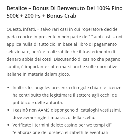
Betalice – Bonus Di Benvenuto Del 100% Fino
500€ + 200 Fs + Bonus Crab
Questo, infatti, – salvo rari casi in cui l’operatore decide
pada coprire in presente modo parte dei” “suoi costi – not
applica nulla di tutto ciò. In base al libro di pagamento
selezionato, però, è realizzabile che il trasferimento di
denaro abbia dei costi. Discutendo di casino che pagano
subito, è importante soffermarsi anche sulle normative
italiane in materia dalam gioco.
Inoltre, los angeles presenza di regole chiare e licenze
ha contribuito the legittimare il settore agli occhi de
pubblico e delle autorità.
I casinò non AAMS dispongono di cataloghi vastissimi,
dove avrai single l’imbarazzo della scelta.
Verificate i termini delete casino per we tempi di”
“elaborazione dei prelievi elizabeth le eventuali