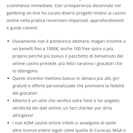
scommesse immediate. Con un’esperienza decennale nel
gambling on-line ho curato diversi progetti relativi ai casinò
online nella pratica recensioni imparziali, approfondimenti
e guide commit.
Ovviamente non è pintoresco ottenere, magari insieme a
un benefit fino a 1000€, anche 100 free spins o più,
proprio perché più bonus il pacchetto di benvenuto del
online casino prevede, più felici saranno i giocatori che
lo ottengono.
Questi incentivi mettono bonus in denaro più alti, giri
gratuiti e offerte personalizzate che premiano la fedeltà
dei giocatori.
Alberto è un utile che verifica votre fonti e los angeles
veridicità dei dati online, un fact checker per dirla
all’inglese!
I non ADM casinò online infatti si avvalgono di tante
altre licenze estere legali come quella di Curacao, MGA o