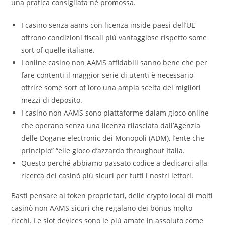
una pratica consigliata né promossa.
I casino senza aams con licenza inside paesi dell’UE
offrono condizioni fiscali più vantaggiose rispetto some
sort of quelle italiane.
I online casino non AAMS affidabili sanno bene che per
fare contenti il maggior serie di utenti è necessario
offrire some sort of loro una ampia scelta dei migliori
mezzi di deposito.
I casino non AAMS sono piattaforme dalam gioco online
che operano senza una licenza rilasciata dall’Agenzia
delle Dogane electronic dei Monopoli (ADM), l’ente che
principio” “elle gioco d’azzardo throughout Italia.
Questo perché abbiamo passato codice a dedicarci alla
ricerca dei casinò più sicuri per tutti i nostri lettori.
Basti pensare ai token proprietari, delle crypto local di molti
casinò non AAMS sicuri che regalano dei bonus molto
ricchi. Le slot devices sono le più amate in assoluto come