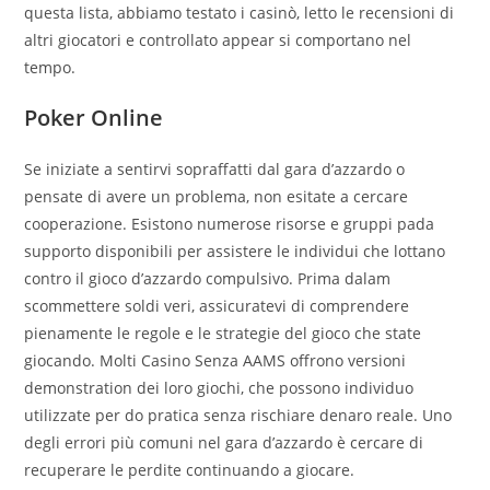
questa lista, abbiamo testato i casinò, letto le recensioni di
altri giocatori e controllato appear si comportano nel
tempo.
Poker Online
Se iniziate a sentirvi sopraffatti dal gara d’azzardo o
pensate di avere un problema, non esitate a cercare
cooperazione. Esistono numerose risorse e gruppi pada
supporto disponibili per assistere le individui che lottano
contro il gioco d’azzardo compulsivo. Prima dalam
scommettere soldi veri, assicuratevi di comprendere
pienamente le regole e le strategie del gioco che state
giocando. Molti Casino Senza AAMS offrono versioni
demonstration dei loro giochi, che possono individuo
utilizzate per do pratica senza rischiare denaro reale. Uno
degli errori più comuni nel gara d’azzardo è cercare di
recuperare le perdite continuando a giocare.