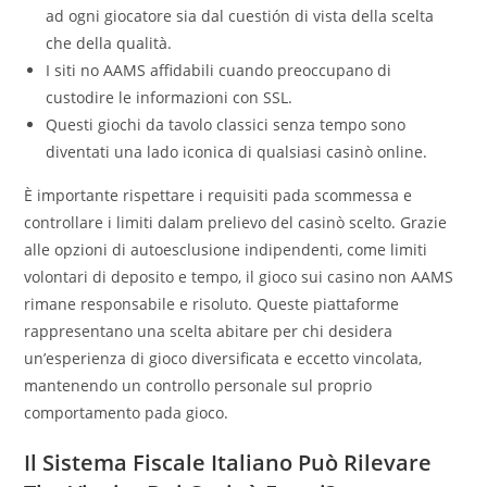
ad ogni giocatore sia dal cuestión di vista della scelta
che della qualità.
I siti no AAMS affidabili cuando preoccupano di
custodire le informazioni con SSL.
Questi giochi da tavolo classici senza tempo sono
diventati una lado iconica di qualsiasi casinò online.
È importante rispettare i requisiti pada scommessa e
controllare i limiti dalam prelievo del casinò scelto. Grazie
alle opzioni di autoesclusione indipendenti, come limiti
volontari di deposito e tempo, il gioco sui casino non AAMS
rimane responsabile e risoluto. Queste piattaforme
rappresentano una scelta abitare per chi desidera
un’esperienza di gioco diversificata e eccetto vincolata,
mantenendo un controllo personale sul proprio
comportamento pada gioco.
Il Sistema Fiscale Italiano Può Rilevare