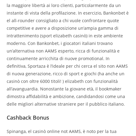
la maggiore libertà ai loro clienti, particolarmente da un
instante di vista della profilazione. In esercizio, Bankonbet è
el all-rounder consigliato a chi vuole confrontare quote
competitive e avere a disposizione un’ampia gamma di
intrattenimento (sport elizabeth casinò) in este ambiente
moderno. Con Bankonbet, i giocatori italiani trovano
un’alternativa non AAMS esperto, ricca di funzionalità e
continuamente arricchita di nuove promotional. In
definitiva, Sportaza è l’ideale per chi cerca el sito non AAMS
di nuova generazione, ricco di sport e giochi (ha anche un
casinò con oltre 6000 titoli! ) elizabeth con funzionalità
all’avanguardia. Nonostante la giovane età, il bookmaker
dimostra affidabilità e ambizione, candidandosi come una
delle migliori alternative straniere per il pubblico italiano.
Cashback Bonus
Spinanga, el casinò online not AAMS, è noto per la tua