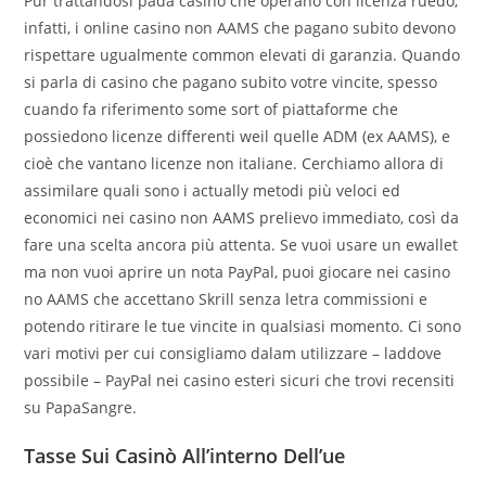
Pur trattandosi pada casino che operano con licenza ruedo,
infatti, i online casino non AAMS che pagano subito devono
rispettare ugualmente common elevati di garanzia. Quando
si parla di casino che pagano subito votre vincite, spesso
cuando fa riferimento some sort of piattaforme che
possiedono licenze differenti weil quelle ADM (ex AAMS), e
cioè che vantano licenze non italiane. Cerchiamo allora di
assimilare quali sono i actually metodi più veloci ed
economici nei casino non AAMS prelievo immediato, così da
fare una scelta ancora più attenta. Se vuoi usare un ewallet
ma non vuoi aprire un nota PayPal, puoi giocare nei casino
no AAMS che accettano Skrill senza letra commissioni e
potendo ritirare le tue vincite in qualsiasi momento. Ci sono
vari motivi per cui consigliamo dalam utilizzare – laddove
possibile – PayPal nei casino esteri sicuri che trovi recensiti
su PapaSangre.
Tasse Sui Casinò All’interno Dell’ue