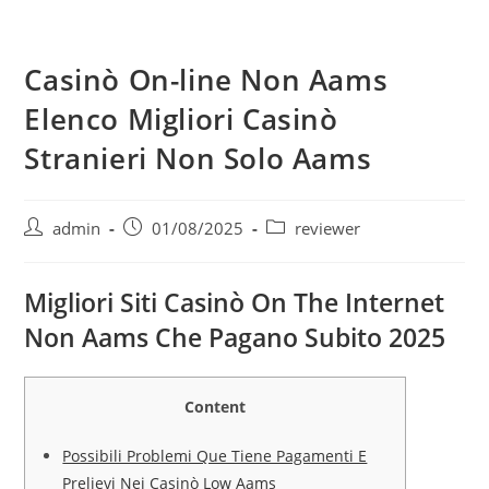
Casinò On-line Non Aams
Elenco Migliori Casinò
Stranieri Non Solo Aams
admin
01/08/2025
reviewer
Migliori Siti Casinò On The Internet
Non Aams Che Pagano Subito 2025
Content
Possibili Problemi Que Tiene Pagamenti E
Prelievi Nei Casinò Low Aams