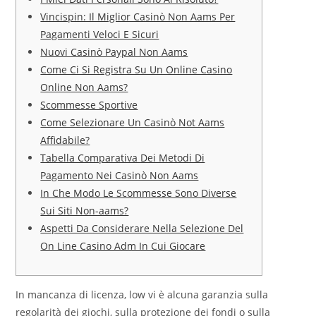
Vincispin: Il Miglior Casinò Non Aams Per
Pagamenti Veloci E Sicuri
Nuovi Casinò Paypal Non Aams
Come Ci Si Registra Su Un Online Casino
Online Non Aams?
Scommesse Sportive
Come Selezionare Un Casinò Not Aams
Affidabile?
Tabella Comparativa Dei Metodi Di
Pagamento Nei Casinò Non Aams
In Che Modo Le Scommesse Sono Diverse
Sui Siti Non-aams?
Aspetti Da Considerare Nella Selezione Del
On Line Casino Adm In Cui Giocare
In mancanza di licenza, low vi è alcuna garanzia sulla
regolarità dei giochi, sulla protezione dei fondi o sulla