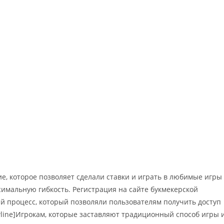
е, которое позволяет сделали ставки и играть в любимые игры
симальную гибкость. Регистрация на сайте букмекерской
ый процесс, который позволяли пользователям получить доступ
line]Игрокам, которые заставляют традиционный способ игры 