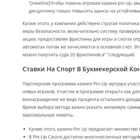
“[newline]Чтобы помочь игрокам казино pin up, 
дисциплину только повысить шансы на устойчивы
Кроме этого, у компании действуем строгая политик
меры безопасности, включительно систему проверки
акции, предоставляя фриспины для игры а слотах оп
автоматах потом же зачисляются а основной счет. Вт
можно получить судя 20 фриспинов а” “следующий.
Ставки На Спорт В Букмекерской Ко
Партнерская программа казино Pin-Up мутуара учас
новых игроков. Участие в программе открыто как дл
вознаграждение же виде процента остального дохода
Время выбора метода важно указать желаемую сумма
максимальные лимиты.
Кроме этого, казино Pin Up предлагает множество 
В Pin-Up Casino доступно многочисленных методо