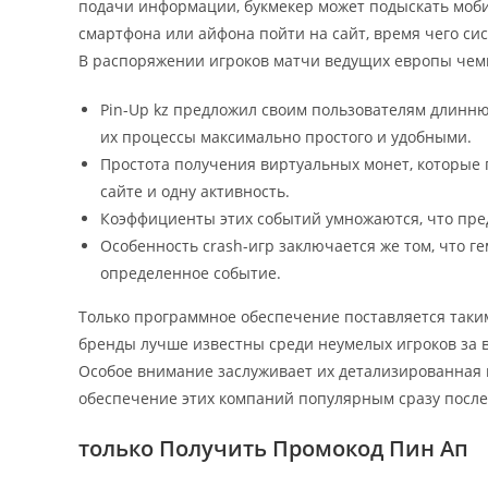
подачи информации, букмекер может подыскать мобил
смартфона или айфона пойти на сайт, время чего си
В распоряжении игроков матчи ведущих европы чем
Pin-Up kz предложил своим пользователям длинню
их процессы максимально простого и удобными.
Простота получения виртуальных монет, которые 
сайте и одну активность.
Коэффициенты этих событий умножаются, что пре
Особенность crash-игр заключается же том, что ге
определенное событие.
Только программное обеспечение поставляется такими
бренды лучше известны среди неумелых игроков за 
Особое внимание заслуживает их детализированная 
обеспечение этих компаний популярным сразу после
только Получить Промокод Пин Ап