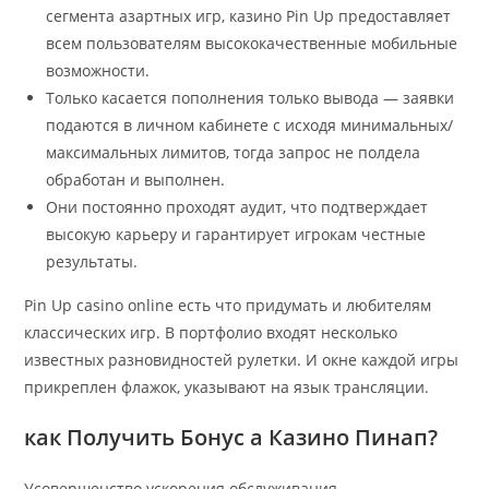
сегмента азартных игр, казино Pin Up предоставляет
всем пользователям высококачественные мобильные
возможности.
Только касается пополнения только вывода — заявки
подаются в личном кабинете с исходя минимальных/
максимальных лимитов, тогда запрос не полдела
обработан и выполнен.
Они постоянно проходят аудит, что подтверждает
высокую карьеру и гарантирует игрокам честные
результаты.
Pin Up casino online есть что придумать и любителям
классических игр. В портфолио входят несколько
известных разновидностей рулетки. И окне каждой игры
прикреплен флажок, указывают на язык трансляции.
как Получить Бонус а Казино Пинап?
Усовершенство ускорения обслуживания