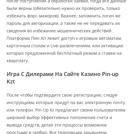
после поступления а обработки заявки, тогда все данные
были верны (обязательно нужно их проверить, только
избежать форс-мажоров). Важнее, запомнить логин же
пароль для авторизации, а также не не передавать их
сведения во избежание мошеннических действий.
Платформа Пин Ап лежит доступ к игровым автоматам,
карточным столам и Live-развлечениям, или активации
которых предложенной бесплатный режим а ставки на
кварплату.
Игра С Дилерами На Сайте Казино Pin-up
Kzt
После чтобы подтвердите свою регистрацию, следуя
инструкциям, которые придут на вас электронную почту
или телефон. Pin-Up kz предлагает своим пользователям
широкий выбор эффективных пополнения счета и
вывода средств, делая эти процессы возможное
простыми и удобно. Все транзакции защищены