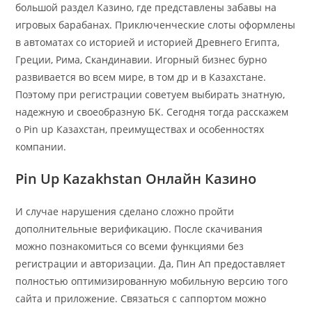
большой раздел Казино, где представлены забавы на
игровых барабанах. Приключенческие слоты оформлены
в автоматах со историей и историей Древнего Египта,
Греции, Рима, Скандинавии. Игорный бизнес бурно
развивается во всем мире, в том др и в Казахстане.
Поэтому при регистрации советуем выбирать знатную,
надежную и своеобразную БК. Сегодня тогда расскажем
о Pin up Казахстан, преимуществах и особенностях
компании.
Pin Up Kazakhstan Онлайн Казино
И случае нарушения сделано сложно пройти
дополнительные верификацию. После скачивания
можно познакомиться со всеми функциями без
регистрации и авторизации. Да, Пин Ап предоставляет
полностью оптимизированную мобильную версию того
сайта и приложение. Связаться с саппортом можно