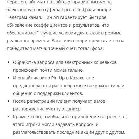
через онлайн-чат на сайте, отправив письмо на
электронную почту [email protected] или вскоре
Телеграм-канал. Пин Ап гарантирует быстрое
обновление коэффициентов и результатов, что
обеспечивает” “лучшие условия для ставок в режиме
реального времени. Заключить пари предлагается на
победителя матча, точный счет, тотал, фора.
Обработка запроса для электронных кошельков
происходит почти моментально.
И онлайн-казино Pin Up в Казахстане
предоставляются разнообразные возможности дли
общения с поддержки клиентов.
После регистрации клиент получает в мое
распоряжение учетную запись.
Кроме чтобы, в мобильное приложение встроен чат,
этого игроки могли задавать вопросы и
разглагольствовать последние акции друг с другом.