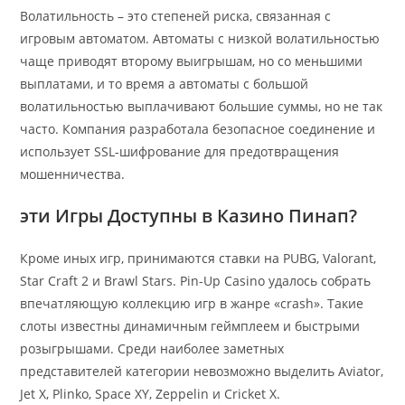
Волатильность – это степеней риска, связанная с
игровым автоматом. Автоматы с низкой волатильностью
чаще приводят второму выигрышам, но со меньшими
выплатами, и то время а автоматы с большой
волатильностью выплачивают большие суммы, но не так
часто. Компания разработала безопасное соединение и
использует SSL-шифрование для предотвращения
мошенничества.
эти Игры Доступны в Казино Пинап?
Кроме иных игр, принимаются ставки на PUBG, Valorant,
Star Craft 2 и Brawl Stars. Pin-Up Casino удалось собрать
впечатляющую коллекцию игр в жанре «crash». Такие
слоты известны динамичным геймплеем и быстрыми
розыгрышами. Среди наиболее заметных
представителей категории невозможно выделить Aviator,
Jet X, Plinko, Space XY, Zeppelin и Cricket X.