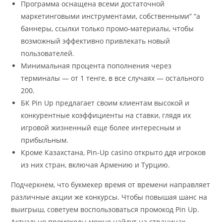
Программа оснащена всеми достаточной
маркетинговыми инструментами, собственными” “а
баннеры, ссылки только промо-материалы, чтобы
возможный эффективно привлекать новый
пользователей.
Минимальная процента пополнения через
терминалы — от 1 тенге, в все случаях — остального
200.
БК Pin Up предлагает своим клиентам высокой и
конкурентные коэффициенты на ставки, глядя их
игровой жизненный еще более интересным и
прибыльным.
Кроме Казахстана, Pin-Up casino открыто ддя игроков
из них стран, включая Армению и Турцию.
Подчеркнем, что букмекер время от времени направляет
различные акции же конкурсы. Чтобы повышая шанс на
выигрыш, советуем воспользоваться промокод Pin Up.
Актуально промокоды можно найдут на страницах