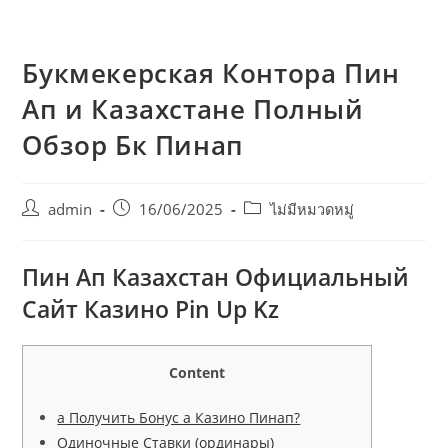
Букмекерская Контора Пин
Ап и Казахстане Полный
Обзор Бк Пинап
admin
16/06/2025
ไม่มีหมวดหมู่
Пин Ап Казахстан Официальный
Сайт Казино Pin Up Kz
Content
а Получить Бонус а Казино Пинап?
Одиночные Ставки (ординары)