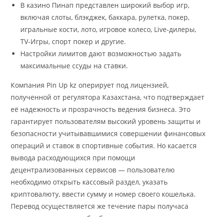
В казино Пинап представлен широкий выбор игр,
включая слоты, блэкджек, баккара, рулетка, покер,
игральные кости, лото, игровое колесо, Live-дилеры,
TV-Игры, спорт покер и другие.
Настройки лимитов дают возможностью задать
максимальные ссуды на ставки.
Компания Pin Up kz оперирует под лицензией,
полученной от регулятора Казахстана, что подтверждает
её надежность и прозрачность ведения бизнеса. Это
гарантирует пользователям высокий уровень защиты и
безопасности учитывавшимися совершении финансовых
операций и ставок в спортивные события. Но касается
вывода расходующихся при помощи
децентрализованных сервисов — пользователю
необходимо открыть кассовый раздел, указать
криптовалюту, ввести сумму и номер своего кошелька.
Перевод осуществляется же течение пары получаса