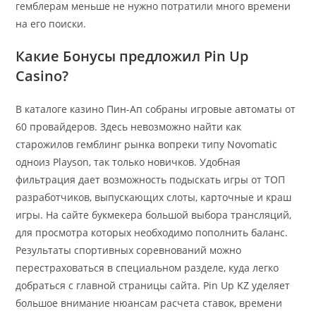
гемблерам меньше не нужно потратили много времени
на его поиски.
Какие Бонусы предложил Pin Up
Casino?
В каталоге казино Пин-Ап собраны игровые автоматы от
60 провайдеров. Здесь невозможно найти как
старожилов гемблинг рынка вопреки типу Novomatic
одноиз Playson, так только новичков. Удобная
фильтрация дает возможность подыскать игры от ТОП
разработчиков, выпускающих слоты, карточные и краш
игры. На сайте букмекера большой выбора трансляций,
для просмотра которых необходимо пополнить баланс.
Результаты спортивных соревнований можно
перестраховаться в специальном разделе, куда легко
добраться с главной страницы сайта. Pin Up KZ уделяет
большое внимание нюансам расчета ставок, времени