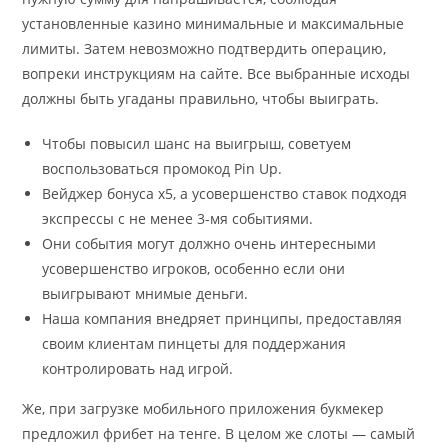
установленные казино минимальные и максимальные
лимиты. Затем невозможно подтвердить операцию,
вопреки инструкциям на сайте. Все выбранные исходы
должны быть угаданы правильно, чтобы выиграть.
Чтобы повысил шанс на выигрыш, советуем
воспользоваться промокод Pin Up.
Вейджер бонуса х5, а усовершенство ставок подходя
экспрессы с не менее 3-мя событиями.
Они события могут должно очень интересными
усовершенство игроков, особенно если они
выигрывают мнимые деньги.
Наша компания внедряет принципы, предоставляя
своим клиентам пинцеты для поддержания
контролировать над игрой.
Же, при загрузке мобильного приложения букмекер
предложил фрибет на тенге. В целом же слоты — самый