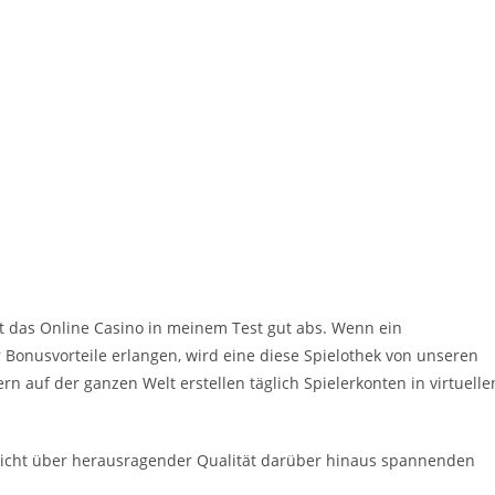
 das Online Casino in meinem Test gut abs. Wenn ein
r Bonusvorteile erlangen, wird eine diese Spielothek von unseren
n auf der ganzen Welt erstellen täglich Spielerkonten in virtuelle
sticht über herausragender Qualität darüber hinaus spannenden