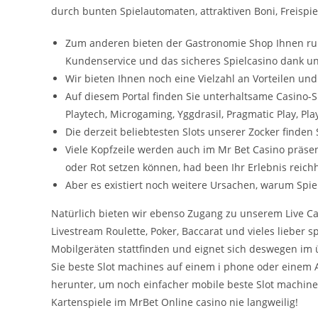
durch bunten Spielautomaten, attraktiven Boni, Freispi
Zum anderen bieten der Gastronomie Shop Ihnen ru
Kundenservice und das sicheres Spielcasino dank un
Wir bieten Ihnen noch eine Vielzahl an Vorteilen un
Auf diesem Portal finden Sie unterhaltsame Casino-
Playtech, Microgaming, Yggdrasil, Pragmatic Play, P
Die derzeit beliebtesten Slots unserer Zocker finden 
Viele Kopfzeile werden auch im Mr Bet Casino präsen
oder Rot setzen können, had been Ihr Erlebnis reichh
Aber es existiert noch weitere Ursachen, warum Spie
Natürlich bieten wir ebenso Zugang zu unserem Live Ca
Livestream Roulette, Poker, Baccarat und vieles lieber 
Mobilgeräten stattfinden und eignet sich deswegen im ü
Sie beste Slot machines auf einem i phone oder einem 
herunter, um noch einfacher mobile beste Slot machine
Kartenspiele im MrBet Online casino nie langweilig!