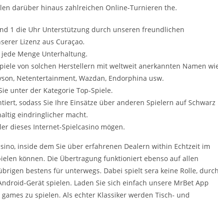
elen darüber hinaus zahlreichen Online-Turnieren the.
nd 1 die Uhr Unterstützung durch unseren freundlichen
serer Lizenz aus Curaçao.
d jede Menge Unterhaltung.
Spiele von solchen Herstellern mit weltweit anerkannten Namen wi
layson, Netentertainment, Wazdan, Endorphina usw.
Sie unter der Kategorie Top-Spiele.
tiert, sodass Sie Ihre Einsätze über anderen Spielern auf Schwarz
altig eindringlicher macht.
ler dieses Internet-Spielcasino mögen.
sino, inside dem Sie über erfahrenen Dealern within Echtzeit im
spielen können. Die Übertragung funktioniert ebenso auf allen
brigen bestens für unterwegs. Dabei spielt sera keine Rolle, durc
Android-Gerät spielen. Laden Sie sich einfach unsere MrBet App
 games zu spielen. Als echter Klassiker werden Tisch- und