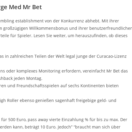
rge Med Mr Bet
ambling establishment von der Konkurrenz abhebt. Mit ihrer
em großzügigen Willkommensbonus und ihrer benutzerfreundliche
eile für Spieler. Lesen Sie weiter, um herauszufinden, ob dieses
s in zahlreichen Teilen der Welt legal junge der Curacao-Lizenz
Ins oder komplexes Monitoring erfordern, vereinfacht Mr Bet das
shback jeden Montag.
ren und Freundschaftsspielen auf sechs Kontinenten bieten
gh Roller ebenso genießen sagenhaft freigebige geld- und
% für 500 Euro, pass away vierte Einzahlung % für bis zu max. Der
werden kann, beträgt 10 Euro. Jedoch” “braucht man sich über