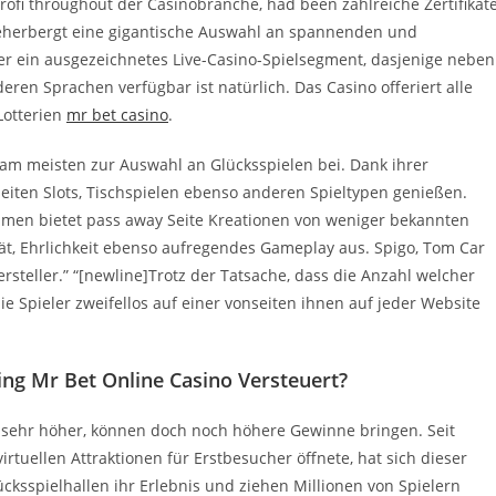
ofi throughout der Casinobranche, had been zahlreiche Zertifikat
beherbergt eine gigantische Auswahl an spannenden und
ber ein ausgezeichnetes Live-Casino-Spielsegment, dasjenige neben
eren Sprachen verfügbar ist natürlich. Das Casino offeriert alle
Lotterien
mr bet casino
.
n am meisten zur Auswahl an Glücksspielen bei. Dank ihrer
en Slots, Tischspielen ebenso anderen Spieltypen genießen.
men bietet pass away Seite Kreationen von weniger bekannten
ät, Ehrlichkeit ebenso aufregendes Gameplay aus. Spigo, Tom Car
rsteller.” “[newline]Trotz der Tatsache, dass die Anzahl welcher
e Spieler zweifellos auf einer vonseiten ihnen auf jeder Website
g Mr Bet Online Casino Versteuert?
e sehr höher, können doch noch höhere Gewinne bringen. Seit
virtuellen Attraktionen für Erstbesucher öffnete, hat sich dieser
cksspielhallen ihr Erlebnis und ziehen Millionen von Spielern