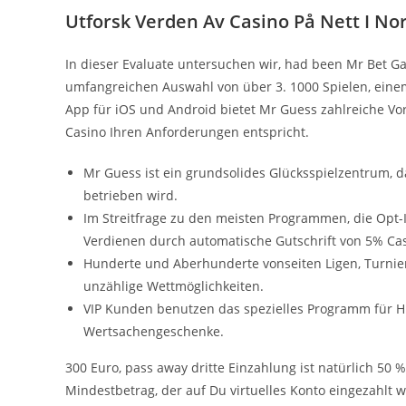
Utforsk Verden Av Сasino På Nett I No
In dieser Evaluate untersuchen wir, had been Mr Bet G
umfangreichen Auswahl von über 3. 1000 Spielen, ein
App für iOS und Android bietet Mr Guess zahlreiche Vort
Casino Ihren Anforderungen entspricht.
Mr Guess ist ein grundsolides Glücksspielzentrum, da
betrieben wird.
Im Streitfrage zu den meisten Programmen, die Opt-
Verdienen durch automatische Gutschrift von 5% Ca
Hunderte und Aberhunderte vonseiten Ligen, Turnie
unzählige Wettmöglichkeiten.
VIP Kunden benutzen das spezielles Programm für Hi
Wertsachengeschenke.
300 Euro, pass away dritte Einzahlung ist natürlich 50 
Mindestbetrag, der auf Du virtuelles Konto eingezahlt 