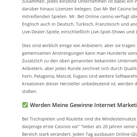
zusammen. Jedes einzelne Unternehmen ist dabei ein Pr
darüber hinaus Lizenzen belegen. Das Mr Bet Casino 
mitreißenden Spielen. Mr. Bet Online casino verfügt ü
Englisch auch in Deutsch, Türkisch, Französisch und and
Live-Dealer-Spiele, einschließlich Live-Spiel-Shows und 
Dies sind wirklich einige von Anbietern, aber sie trage
gemeinsamen Anstrengungen kann man Hunderte vonseit
Zusätzlich zu den oben genannten bekannten Unterneh
Anbietern, aber jedes Runde zeichnet sich durch Qualit
horn, Patagonia, Mascot, Fugaso sind weitere Softwarehe
Kreationen dieser Hersteller unbedeutend ist, werden di
stoßen.
Werden Meine Gewinne Internet Marketin
Bei Tischspielen und Roulette sind die Mindesteinsätz
dasjenige erste Casinos vor” “lieber als 20 Jahren seine 
Bereich stark verändert. Jeden Tag ausbauen Online-Glü