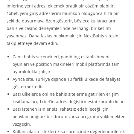
imlerine yeni adresi eklemek pratik bir çözüm olabilir.
1xbet, yeni giriş adreslerini mümkün olduğunca hızlı bir
şekilde duyurmaya özen gösterir, böylece kullanıcıların
bahis ve casino deneyimlerinde herhangi bir kesinti
yaşanmaz. Daha fazlasını okumak için NextBahis sitesini
takip etmeye devam edin.
Canlı bahis seçenekleri, gambling establishment
oyunları ve position makineleri mobil platformda tam
uyumlulukla çalışır.
Ayrıca site, Türkiye dışında 10 farklı ülkede de faaliyet
göstermektedir.
Bazı ülkelerde online bahis sitelerine getirilen erişim
kısıtlamaları, 1xbet’in adres değiştirmesini zorunlu kılar.
Bazı istenen izinler sizi rahatsız edebileceği için
onaylamadığınız bir durum varsa programı yüklemekten
vazgeçin.
Kullanıcıların istekleri kısa süre içinde değerlendirilerek