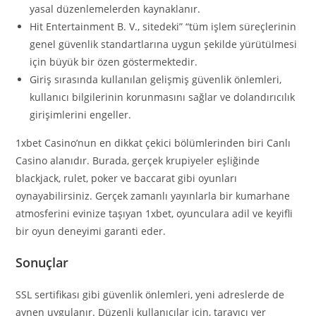
yasal düzenlemelerden kaynaklanır.
Hit Entertainment B. V., sitedeki” “tüm işlem süreçlerinin
genel güvenlik standartlarına uygun şekilde yürütülmesi
için büyük bir özen göstermektedir.
Giriş sırasında kullanılan gelişmiş güvenlik önlemleri,
kullanıcı bilgilerinin korunmasını sağlar ve dolandırıcılık
girişimlerini engeller.
1xbet Casino’nun en dikkat çekici bölümlerinden biri Canlı
Casino alanıdır. Burada, gerçek krupiyeler eşliğinde
blackjack, rulet, poker ve baccarat gibi oyunları
oynayabilirsiniz. Gerçek zamanlı yayınlarla bir kumarhane
atmosferini evinize taşıyan 1xbet, oyunculara adil ve keyifli
bir oyun deneyimi garanti eder.
Sonuçlar
SSL sertifikası gibi güvenlik önlemleri, yeni adreslerde de
aynen uygulanır. Düzenli kullanıcılar için, tarayıcı yer