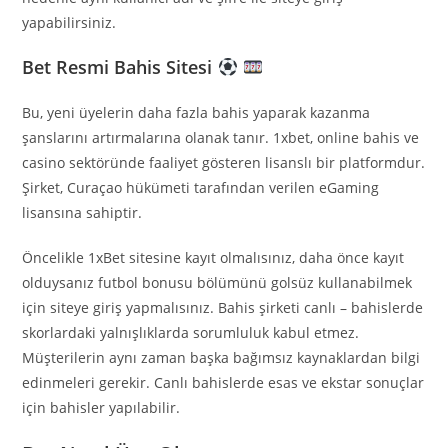
yapabilirsiniz.
Bet Resmi Bahis Sitesi
Bu, yeni üyelerin daha fazla bahis yaparak kazanma
şanslarını artırmalarına olanak tanır. 1xbet, online bahis ve
casino sektöründe faaliyet gösteren lisanslı bir platformdur.
Şirket, Curaçao hükümeti tarafından verilen eGaming
lisansına sahiptir.
Öncelikle 1xBet sitesine kayıt olmalısınız, daha önce kayıt
olduysanız futbol bonusu bölümünü golsüz kullanabilmek
için siteye giriş yapmalısınız. Bahis şirketi canlı – bahislerde
skorlardaki yalnışlıklarda sorumluluk kabul etmez.
Müşterilerin aynı zaman başka bağımsız kaynaklardan bilgi
edinmeleri gerekir. Canlı bahislerde esas ve ekstar sonuçlar
için bahisler yapılabilir.