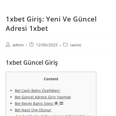
1xbet Giriş: Yeni Ve Güncel
Adresi 1xbet
admin
12/06/2025
casino
1xbet Güncel Giriş
Content
Bet Canlı Bahis Özellikleri:
Bet Güncel Adrese Giriş Yapmak
Bet Resmi Bahis Sitesi
Bet Nasıl Üye Olunur