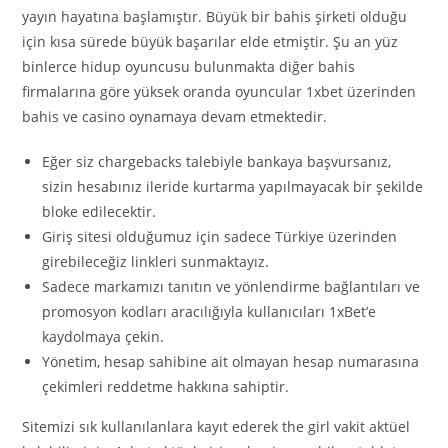
yayın hayatına başlamıştır. Büyük bir bahis şirketi olduğu
için kısa sürede büyük başarılar elde etmiştir. Şu an yüz
binlerce hidup oyuncusu bulunmakta diğer bahis
firmalarına göre yüksek oranda oyuncular 1xbet üzerinden
bahis ve casino oynamaya devam etmektedir.
Eğer siz chargebacks talebiyle bankaya başvursanız,
sizin hesabınız ileride kurtarma yapılmayacak bir şekilde
bloke edilecektir.
Giriş sitesi olduğumuz için sadece Türkiye üzerinden
girebileceğiz linkleri sunmaktayız.
Sadece markamızı tanıtın ve yönlendirme bağlantıları ve
promosyon kodları aracılığıyla kullanıcıları 1xBet’e
kaydolmaya çekin.
Yönetim, hesap sahibine ait olmayan hesap numarasına
çekimleri reddetme hakkına sahiptir.
Sitemizi sık kullanılanlara kayıt ederek the girl vakit aktüel