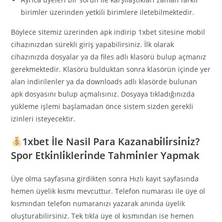
birimler üzerinden yetkili birimlere iletebilmektedir.
Böylece sitemiz üzerinden apk indirip 1xbet sitesine mobil
cihazınızdan sürekli giriş yapabilirsiniz. İlk olarak
cihazınızda dosyalar ya da files adlı klasörü bulup açmanız
gerekmektedir. Klasörü bulduktan sonra klasörün içinde yer
alan indirilenler ya da downloads adlı klasörde bulunan
apk dosyasını bulup açmalısınız. Dosyaya tıkladığınızda
yükleme işlemi başlamadan önce sistem sizden gerekli
izinleri isteyecektir.
1xbet İle Nasil Para Kazanabi̇li̇rsi̇ni̇z?
Spor Etki̇nli̇kleri̇nde Tahmi̇nler Yapmak
Üye olma sayfasına girdikten sonra Hızlı kayıt sayfasında
hemen üyelik kısmı mevcuttur. Telefon numarası ile üye ol
kısmından telefon numaranızı yazarak anında üyelik
oluşturabilirsiniz. Tek tıkla üye ol kısmından ise hemen