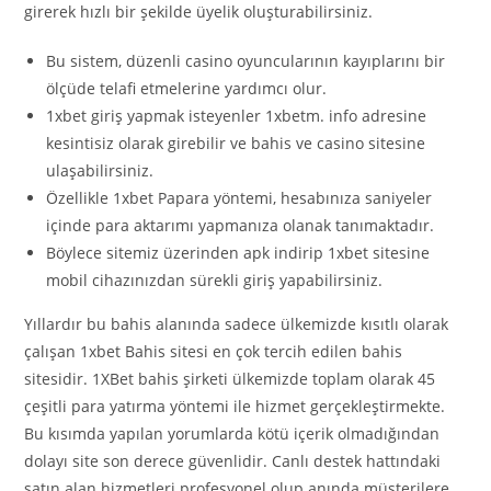
girerek hızlı bir şekilde üyelik oluşturabilirsiniz.
Bu sistem, düzenli casino oyuncularının kayıplarını bir
ölçüde telafi etmelerine yardımcı olur.
1xbet giriş yapmak isteyenler 1xbetm. info adresine
kesintisiz olarak girebilir ve bahis ve casino sitesine
ulaşabilirsiniz.
Özellikle 1xbet Papara yöntemi, hesabınıza saniyeler
içinde para aktarımı yapmanıza olanak tanımaktadır.
Böylece sitemiz üzerinden apk indirip 1xbet sitesine
mobil cihazınızdan sürekli giriş yapabilirsiniz.
Yıllardır bu bahis alanında sadece ülkemizde kısıtlı olarak
çalışan 1xbet Bahis sitesi en çok tercih edilen bahis
sitesidir. 1XBet bahis şirketi ülkemizde toplam olarak 45
çeşitli para yatırma yöntemi ile hizmet gerçekleştirmekte.
Bu kısımda yapılan yorumlarda kötü içerik olmadığından
dolayı site son derece güvenlidir. Canlı destek hattındaki
satın alan hizmetleri profesyonel olup anında müşterilere