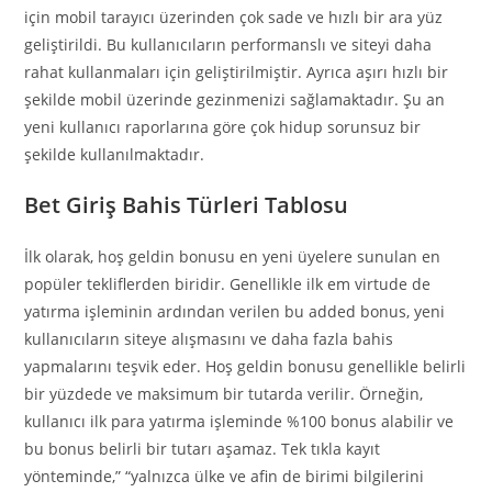
için mobil tarayıcı üzerinden çok sade ve hızlı bir ara yüz
geliştirildi. Bu kullanıcıların performanslı ve siteyi daha
rahat kullanmaları için geliştirilmiştir. Ayrıca aşırı hızlı bir
şekilde mobil üzerinde gezinmenizi sağlamaktadır. Şu an
yeni kullanıcı raporlarına göre çok hidup sorunsuz bir
şekilde kullanılmaktadır.
Bet Giriş Bahis Türleri Tablosu
İlk olarak, hoş geldin bonusu en yeni üyelere sunulan en
popüler tekliflerden biridir. Genellikle ilk em virtude de
yatırma işleminin ardından verilen bu added bonus, yeni
kullanıcıların siteye alışmasını ve daha fazla bahis
yapmalarını teşvik eder. Hoş geldin bonusu genellikle belirli
bir yüzdede ve maksimum bir tutarda verilir. Örneğin,
kullanıcı ilk para yatırma işleminde %100 bonus alabilir ve
bu bonus belirli bir tutarı aşamaz. Tek tıkla kayıt
yönteminde,” “yalnızca ülke ve afin de birimi bilgilerini