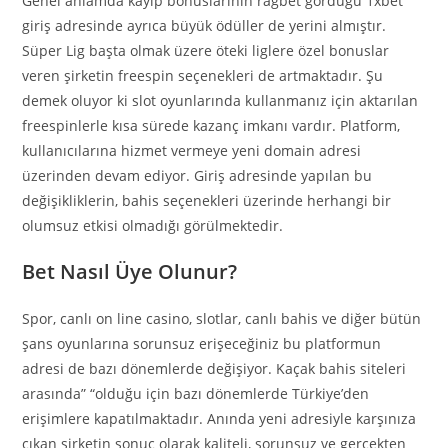
Genel anlamda kayıp bonuslarının rağbet gördüğü 1xbet
giriş adresinde ayrıca büyük ödüller de yerini almıştır.
Süper Lig başta olmak üzere öteki liglere özel bonuslar
veren şirketin freespin seçenekleri de artmaktadır. Şu
demek oluyor ki slot oyunlarında kullanmanız için aktarılan
freespinlerle kısa sürede kazanç imkanı vardır. Platform,
kullanıcılarına hizmet vermeye yeni domain adresi
üzerinden devam ediyor. Giriş adresinde yapılan bu
değişikliklerin, bahis seçenekleri üzerinde herhangi bir
olumsuz etkisi olmadığı görülmektedir.
Bet Nasıl Üye Olunur?
Spor, canlı on line casino, slotlar, canlı bahis ve diğer bütün
şans oyunlarına sorunsuz erişeceğiniz bu platformun
adresi de bazı dönemlerde değişiyor. Kaçak bahis siteleri
arasında” “olduğu için bazı dönemlerde Türkiye’den
erişimlere kapatılmaktadır. Anında yeni adresiyle karşınıza
çıkan şirketin sonuç olarak kaliteli, sorunsuz ve gerçekten