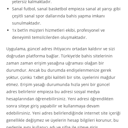
yetersiz kalmaktadır.
Sanal futbol, sanal basketbol empieza sanal at yarışı gibi
çeşitli sanal spor dallarında bahis yapma imkanı
sunulmaktadır.
1x bet’in müşteri hizmetleri ekibi, profesyonel ve
deneyimli temsilcilerden oluşmaktadır.
Uygulama, güncel adres ihtiyacını ortadan kaldırır ve sizi
doğrudan platforma bağlar. Türkiye’de bahis sitelerinin
zaman zaman erişim yasağına uğraması olağan bir
durumdur. Ancak bu durumda endişelenmenize gerek
yoktur, çünkü 1xBet gibi kaliteli bir site, üyelerini mağdur
etmez. Erişim yasağı durumunda hızla yeni bir güncel
adres belirlenir empieza bu adresi sosyal medya
hesaplarından öğrenebilirsiniz. Yeni adresi öğrendikten
sonra siteye giriş yapabilir ve kullanmaya devam
edebilirsiniz. Yeni adres belirlendiğinde internet site içeriği
genellikle değişmez ve üyelerin hesap bilgileri korunur, bu
nedenle aynı kullanıcı adı ve şifre ile siteye giriş