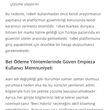
çözüme ulaştırılır.
Bu nedenle, 1xBet’i kullanmadan önce kendi araştırmanızı
yapmanız ve platformun güvenilirliği konusunda kendi
kararınızı vermeniz önemlidir. 1xbet markası dünyaca
bilinen bir marka haline geldiği için Türkiye pazarında en
güvenilir siteler arasında gelmektedir. 1xBet platformuna
giriş yapabilmek için öncelikle bir hesap oluşturmanız
gerekmektedir.
Bet Ödeme Yöntemlerinde Güven Empieza
Kullanıcı Memnuniyeti
Alan adı değişikliği gibi durumlar zaman zaman olumsuz
yorumlara neden olsa da, bu süreçler yenilenen adres
bilgileriyle hızlı bir şekilde çözüme kavuşturulmaktadır.
Ayrıca, her girişte bilgilerinizi tekrar tekrar yazmak
istemiyorsanız “Beni Hatırla” seçeneğini aktif blooming
getirebilirsiniz. Bunun yanı sıra, platformun yeşil tonlarının