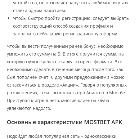
устройства, но позволяет запускать любимые игры и
ставки одним нажатием.
Чтобы быстро пройти регистрацию, следует выбрать
соответствующий способ создания профиля и
заполнить небольшую регистрационную форму.
Чтобы вывести полученный ранее бонус, необходимо
умножить его сумму на 5. В итоге получится сумма, на
которую нужно сделать ставку экспресс формата. Это
необходимо сделать в течение месяца после того, как
был пополнен счет. С другими предложениями можно
ознакомиться в разделе «Акции». Говоря о популярных
развлечениях, стоит вспомнить про Авиатор в Мостбет.
Приступая к игре в него, многие клиенты клуба
увлекаются надолго.
Основные характеристики MOSTBET APK
Подойдет любая популярная сеть – одноклассники,