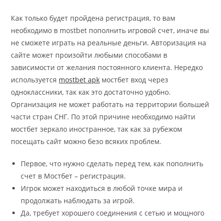
Как только будет пройдена регистрация, то вам
необходимо в mostbet пополнить игровой счет, иначе вы
не сможете играть на реальные деньги. Авторизация на
сайте может произойти любыми способами в
зависимости от желания постоянного клиента. Нередко
используется
mostbet apk
мостбет вход через
одноклассники, так как это достаточно удобно.
Организация не может работать на территории большей
части стран СНГ. По этой причине необходимо найти
мостбет зеркало иностранное, так как за рубежом
посещать сайт можно безо всяких проблем.
Первое, что нужно сделать перед тем, как пополнить
счет в Мостбет – регистрация.
Игрок может находиться в любой точке мира и
продолжать наблюдать за игрой.
Да, требует хорошего соединения с сетью и мощного