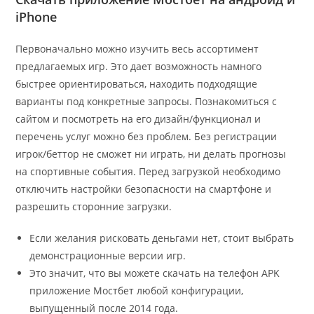
iPhone
Первоначально можно изучить весь ассортимент
предлагаемых игр. Это дает возможность намного
быстрее ориентироваться, находить подходящие
варианты под конкретные запросы. Познакомиться с
сайтом и посмотреть на его дизайн/функционал и
перечень услуг можно без проблем. Без регистрации
игрок/беттор не сможет ни играть, ни делать прогнозы
на спортивные события. Перед загрузкой необходимо
отключить настройки безопасности на смартфоне и
разрешить сторонние загрузки.
Если желания рисковать деньгами нет, стоит выбрать
демонстрационные версии игр.
Это значит, что вы можете скачать на телефон APK
приложение Мостбет любой конфигурации,
выпущенный после 2014 года.