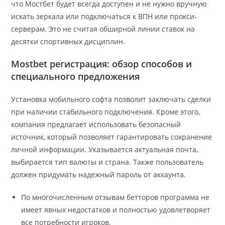
что Мостбет будет всегда доступен и не нужно вручную
искать зеркала или подключаться к ВПН или прокси-
серверам. Это не считая обширной линии ставок на
десятки спортивных дисциплин.
Mostbet регистрация: обзор способов и
специального предложения
Установка мобильного софта позволит заключать сделки
при наличии стабильного подключения. Кроме этого,
компания предлагает использовать безопасный
источник, который позволяет гарантировать сохранение
личной информации. Указывается актуальная почта,
выбирается тип валюты и страна. Также пользователь
должен придумать надежный пароль от аккаунта.
По многочисленным отзывам бетторов программа не
имеет явных недостатков и полностью удовлетворяет
все потребности игроков.