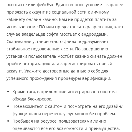
вконтакте или фейсбук. Единственное условие – заранее
привязать аккаунт из социальной сети к личному
кабинету онлайн казино. Вам не придется платить за
использование ПО или предоставлять разрешения, как в
случае владельцев софта МостБет c андроидами.
Скачивание установочного файла подразумевает
стабильное подключение к сети. По завершению
установки пользователь мостбет казино скачать должен
пройти авторизацию или зарегистрировать новый
аккаунт. Укажите достоверные данные о себе для
успешного прохождения процедуры верификации.
Кроме того, в приложение интегрирована система
обхода блокировок.
Познакомиться с сайтом и посмотреть на его дизайн/
функционал и перечень услуг можно без проблем.
Пребывая на ресурсе, пользователями лично
оцениваются все его возможности и преимущества.