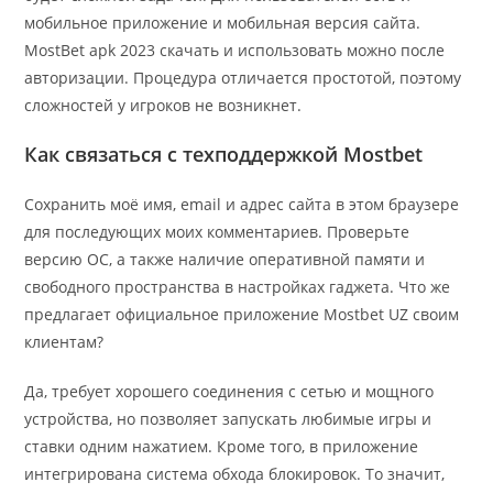
мобильное приложение и мобильная версия сайта.
MostBet apk 2023 скачать и использовать можно после
авторизации. Процедура отличается простотой, поэтому
сложностей у игроков не возникнет.
Как связаться с техподдержкой Mostbet
Сохранить моё имя, email и адрес сайта в этом браузере
для последующих моих комментариев. Проверьте
версию ОС, а также наличие оперативной памяти и
свободного пространства в настройках гаджета. Что же
предлагает официальное приложение Mostbet UZ своим
клиентам?
Да, требует хорошего соединения с сетью и мощного
устройства, но позволяет запускать любимые игры и
ставки одним нажатием. Кроме того, в приложение
интегрирована система обхода блокировок. То значит,